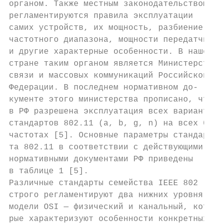
органом. Также местным законодательством   
регламентируются правила эксплуатации      
самих устройств, их мощность, разбиение    
частотного диапазона, мощности передатчика 
и другие характерные особенности. В нашей  
стране таким органом является Министерство 
связи и массовых коммуникаций Российской   
Федерации. В последнем нормативном до-     
кументе этого министерства прописано, что  
в РФ разрешена эксплуатация всех вариантов 
стандартов 802.11 (a, b, g, n) на всех базо
частотах [5]. Основные параметры стандар-  
та 802.11 в соответствии с действующими    
нормативными документами РФ приведены      
в таблице 1 [5].                           
Различные стандарты семейства IEEE 802     
строго регламентируют два нижних уровня    
модели OSI — физический и канальный, кото- 
рые характеризуют особенности конкретных   