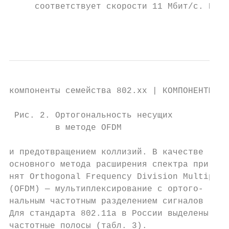
компоненты семейства 802.xx | КОМПОНЕНТЫ   
 Рис. 2. Ортогональность несущих           
         в методе OFDM                     
и предотвращением коллизий. В качестве     
основного метода расширения спектра при-   
нят Orthogonal Frequency Division Multiplex
(OFDM) — мультиплексирование c ортого-     
нальным частотным разделением сигналов [8].
Для стандарта 802.11а в России выделены две
частотные полосы (табл. 3).                