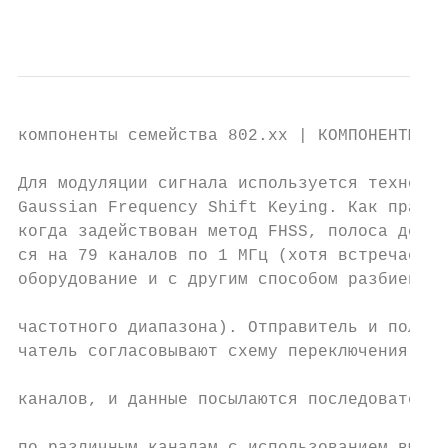
                                           
компоненты семейства 802.xx | КОМПОНЕНТЫ   
Для модуляции сигнала используется технолог
Gaussian Frequency Shift Keying. Как правил
когда задействован метод FHSS, полоса делит
ся на 79 каналов по 1 МГц (хотя встречается
оборудование и с другим способом разбиения

                                           
частотного диапазона). Отправитель и полу-

чатель согласовывают схему переключения    
                                           
каналов, и данные посылаются последовательн
                                           