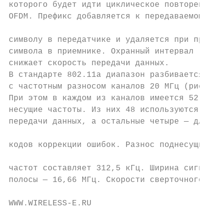
которого будет идти циклическое повторение 
OFDM. Префикс добавляется к передаваемому

                                           
символу в передатчике и удаляется при прием
символа в приемнике. Охранный интервал     
снижает скорость передачи данных.          
В стандарте 802.11а диапазон разбивается   
с частотным разносом каналов 20 МГц (рис. 4
При этом в каждом из каналов имеется 52 под
несущие частоты. Из них 48 используются для
передачи данных, а остальные четыре — для

                                           
кодов коррекции ошибок. Разнос поднесущих

                                           
частот составляет 312,5 кГц. Ширина сигналь
полосы — 16,66 МГц. Скорости сверточного   
WWW.WIRELESS-E.RU