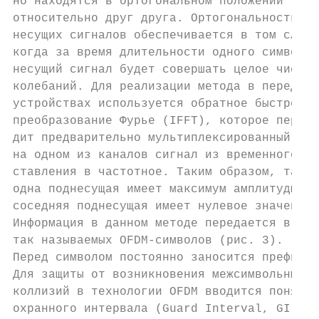
но находятся в ортогональном положении     
относительно друг друга. Ортогональность   
несущих сигналов обеспечивается в том случа
когда за время длительности одного символа 
несущий сигнал будет совершать целое число 
колебаний. Для реализации метода в передающ
устройствах используется обратное быстрое  
преобразование Фурье (IFFT), которое перево
дит предварительно мультиплексированный    
на одном из каналов сигнал из временного пр
ставления в частотное. Таким образом, там, 
одна поднесущая имеет максимум амплитуды,  
соседняя поднесущая имеет нулевое значение.
Информация в данном методе передается в вид
так называемых OFDM-символов (рис. 3).

Перед символом постоянно заносится префикс.
Для защиты от возникновения межсимвольных  
коллизий в технологии OFDM вводится понятие
охранного интервала (Guard Interval, GI), в