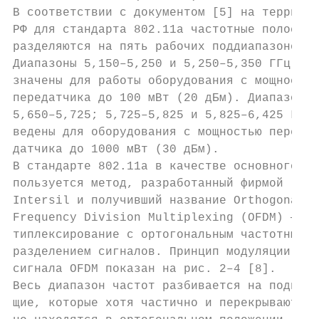
В соответствии с документом [5] на территор
РФ для стандарта 802.11a частотные полосы п
разделяются на пять рабочих поддиапазонов. 
Диапазоны 5,150–5,250 и 5,250–5,350 ГГц пре
значены для работы оборудования с мощностью
передатчика до 100 мВт (20 дБм). Диапазоны 
5,650–5,725; 5,725–5,825 и 5,825–6,425 ГГц 
ведены для оборудования с мощностью пере-  
датчика до 1000 мВт (30 дБм).              
В стандарте 802.11а в качестве основного ис
пользуется метод, разработанный фирмой     
Intersil и получивший название Orthogonal  
Frequency Division Multiplexing (OFDM) — му
типлексирование c ортогональным частотным  
разделением сигналов. Принцип модуляции    
сигнала OFDM показан на рис. 2–4 [8].      
Весь диапазон частот разбивается на поднесу
щие, которые хотя частично и перекрываются,