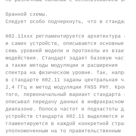
по различным каналам с использованием вы-

                                           
бранной схемы.

Следует особо подчеркнуть, что в стандартах
                                           
802.11ххх регламентируется архитектура сети
и самих устройств, описываются основные

семь уровней модели и протоколы их взаи-   
модействия. Стандарт задает базовую частоту
а также методы модуляции и расширения      
спектра на физическом уровне. Так, например
в стандарте 802.11 заданы центральная часто
2,4 ГГц и метод модуляции FHSS PHY. Кроме  
того, первоначальный вариант стандарта 802.
описывал передачу данных в инфракрасном    
диапазоне. Полоса частот и подчастоты для  
устройств стандарта 802.11 выделяются и ре-
гламентируются в каждой конкретной стране  
уполномоченным на то правительственным     