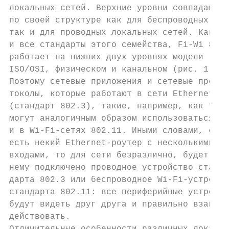
локальных сетей. Верхние уровни совпадают  
по своей структуре как для беспроводных,   
так и для проводных локальных сетей. Как   
и все стандарты этого семейства, Fi-Wi 802.
работает на нижних двух уровнях модели     
ISO/OSI, физическом и канальном (рис. 1) [6
Поэтому сетевые приложения и сетевые про-  
токолы, которые работают в сети Ethernet   
(стандарт 802.3), такие, например, как TCP/
могут аналогичным образом использоваться   
и в Wi-Fi-сетях 802.11. Иными словами, если
есть некий Ethernet-роутер с несколькими   
входами, то для сети безразлично, будет ли 
нему подключено проводное устройство стан- 
дарта 802.3 или беспроводное Wi-Fi-устройст
стандарта 802.11: все периферийные устройст
будут видеть друг друга и правильно взаимо-
действовать.                               