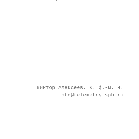
                                         Па
                                         Wi
                                         ра
                                         в 
                                         В 
                                         жд
                                         тр
                                         но
          Виктор Алексеев, к. ф.-м. н.   Ст
                 info@telemetry.spb.ru   те
                                         Аб
                                         на
                                         «W
                                         ра
                                         (к