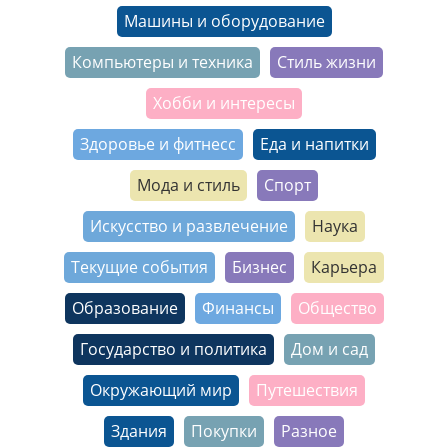
Машины и оборудование
Компьютеры и техника
Стиль жизни
Хобби и интересы
Здоровье и фитнесс
Еда и напитки
Мода и стиль
Спорт
Искусство и развлечение
Наука
Текущие события
Бизнес
Карьера
Образование
Финансы
Общество
Государство и политика
Дом и сад
Окружающий мир
Путешествия
Здания
Покупки
Разное