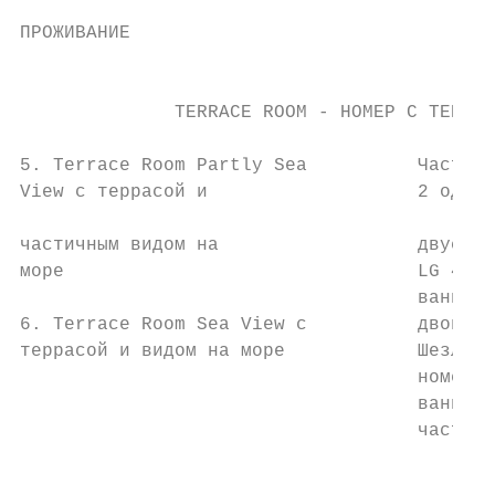
ПРОЖИВАНИЕ

                                         НО
                                           
              TERRACE ROOM - НОМЕР С ТЕРРАС
5. Terrace Room Partly Sea          Частичн
View с террасой и                   2 однос
                                           
частичным видом на                  двуспал
море                                LG 4K, 
                                    ванная 
6. Terrace Room Sea View с          двойная
террасой и видом на море            Шезлонг
                                    номере 
                                    ванная 
                                    частичн
                                           