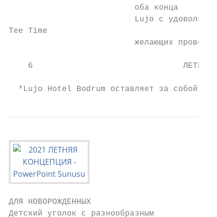
                          оба конца

                          Lujo с удовольств
Tee Time

                          желающих провести
    6                               ЛЕТНЯЯ 
                                           
  *Lujo Hotel Bodrum оставляет за собой пра
ДЛЯ НОВОРОЖДЕННЫХ

Детский уголок с разнообразным             