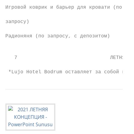
                                           
Игровой коврик и барьер для кровати (по

                                           
запросу)

                                           
Радионяня (по запросу, с депозитом)        
                                           
   7                               ЛЕТНЯЯ К
                                           
 *Lujo Hotel Bodrum оставляет за собой прав