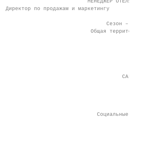
                          МЕНЕДЖЕР ОТЕЛЯ   
Директор по продажам и маркетингу          
                                Сезон – Лет
                           Общая территория
                                        Кон
                                           
                                           
                                           
                                           
                                     CALL-Ц
                                           
                                           
                                           
                                           
                             Социальные сет
                                           
                                           
                                           