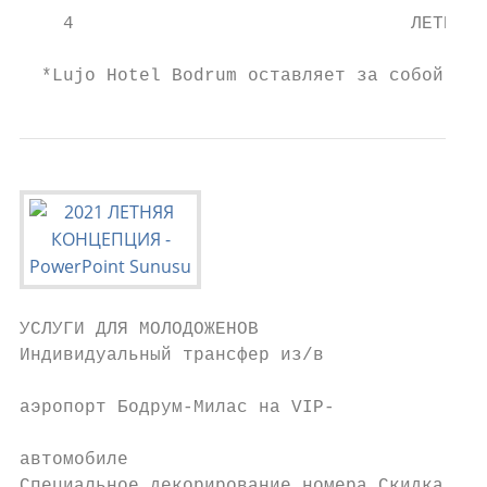
    4                               ЛЕТНЯЯ 
                                           
  *Lujo Hotel Bodrum оставляет за собой пра
УСЛУГИ ДЛЯ МОЛОДОЖЕНОВ

Индивидуальный трансфер из/в

                                           
аэропорт Бодрум-Милас на VIP-

                                           
автомобиле

Специальное декорирование номера Скидка 10%