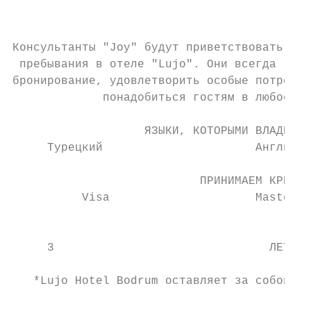
                                           
Консультанты "Joy" будут приветствовать гос
 пребывания в отеле "Lujo". Они всегда гото
бронирование, удовлетворить особые потребно
             понадобиться гостям в любое вр
                   ЯЗЫКИ, КОТОРЫМИ ВЛАДЕЕТ 
     Турецкий                      Английск
                           ПРИНИМАЕМ КРЕДИТ
          Visa                     Master C
                                           
     3                               ЛЕТНЯЯ
                                           
   *Lujo Hotel Bodrum оставляет за собой пр