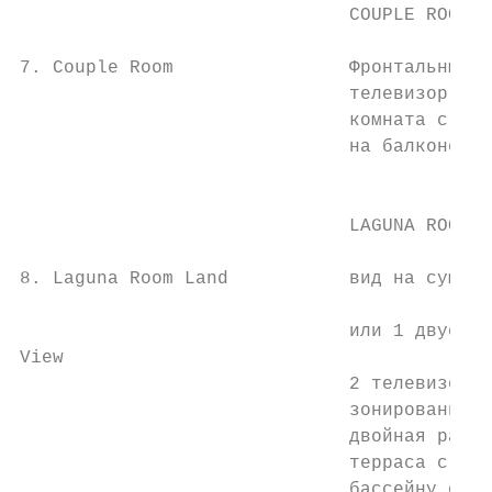
                              COUPLE ROOM  
7. Couple Room                Фронтальный в
                              телевизор 49”
                              комната с душ
                              на балконе   
                                           
                              LAGUNA ROOM  
8. Laguna Room Land           вид на сушу и
                                           
                              или 1 двуспал
View                                       
                              2 телевизора 
                              зонирования к
                              двойная раков
                              терраса с леж
                              бассейну с те