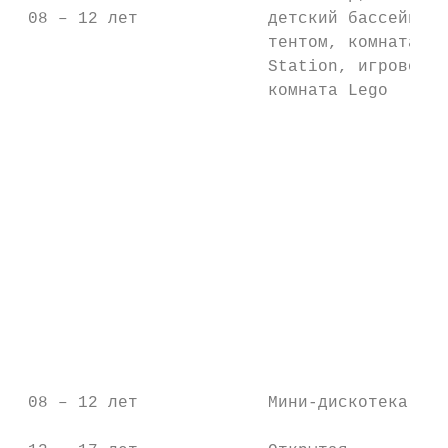
 08 – 12 лет             детский бассейн по
                         тентом, комната Pl
                         Station, игровой ц
                         комната Lego      
                                           
                                           
                                           
                                           
                                           
                                           
                                           
 08 – 12 лет             Мини-дискотека    