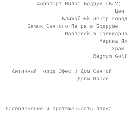
          Аэропорт Милас-Бодрум (BJV)      
                                   Центр Бо
                  Ближайший центр города   
       Замок Святого Петра в Бодруме       
                   Мавзолей в Галикарнасе  
                              Марина Ялыкав
                                  Храм Апол
                            Regnum Golf Cou
                                       Сады
  Античный город Эфес и Дом Святой         
                       Девы Марии

                                          Т
                                           
                                           
Расположение и протяженность пляжа         
                                           
                                           
                                           
                                           