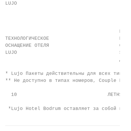
LUJO                                    Вес
                                           
                                        Дет
                                       Высо
ТЕХНОЛОГИЧЕСКОЕ                        Инте
ОСНАЩЕНИЕ ОТЕЛЯ                        Сист
LUJO                                   Smar
                                       для 
* Lujo Пакеты действительны для всех типов 
** Не доступно в типах номеров, Couple Room
  10                               ЛЕТНЯЯ К
                                           
 *Lujo Hotel Bodrum оставляет за собой прав