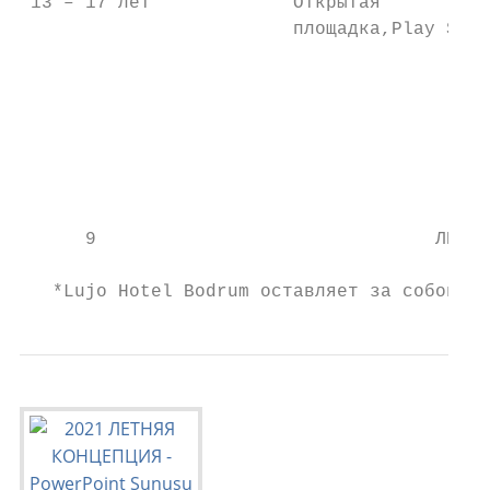
 13 – 17 лет             Открытая          
                         площадка,Play Stat
                                           
                                           
                                           
                                           
                                           
      9                               ЛЕТНЯ
                                           
   *Lujo Hotel Bodrum оставляет за собой пр