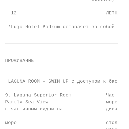
  12                               ЛЕТНЯЯ К
                                           
 *Lujo Hotel Bodrum оставляет за собой прав
ПРОЖИВАНИЕ

                                         НО
                                           
 LAGUNA ROOM – SWIM UP с доступом к бассейн
9. Laguna Superior Room            Частичны
Partly Sea View                    море и б
с частичным видом на               диван, т
                                           
море                               стол, ут