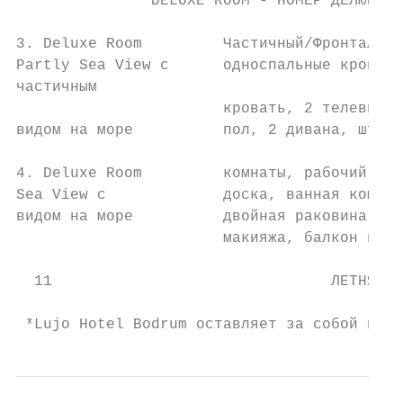
               DELUXE ROOM - НОМЕР ДЕЛЮКС  
3. Deluxe Room         Частичный/Фронтальны
Partly Sea View с      односпальные кровати
частичным                                  
                       кровать, 2 телевизор
видом на море          пол, 2 дивана, штора
4. Deluxe Room         комнаты, рабочий сто
Sea View с             доска, ванная комнат
видом на море          двойная раковина и г
                       макияжа, балкон и кр
  11                               ЛЕТНЯЯ К
                                           
 *Lujo Hotel Bodrum оставляет за собой прав