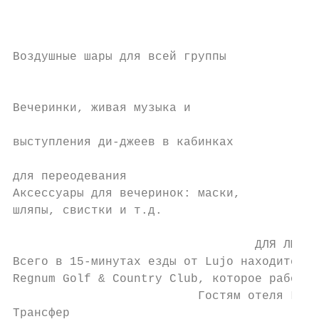
                                           
                                           
                                           
Воздушные шары для всей группы

                                           
                                           
Вечеринки, живая музыка и

                                           
выступления ди-джеев в кабинках

                                           
для переодевания

Аксессуары для вечеринок: маски,

шляпы, свистки и т.д.

                                  ДЛЯ ЛЮБИТ
Всего в 15-минутах езды от Lujo находится 1
Regnum Golf & Country Club, которое работае
                          Гостям отеля Lujo
Трансфер
