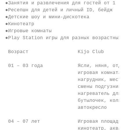
●Занятия и развлечения для гостей от 1 года
●Ресепшн для детей и личный ID, бейдж      
●Детские шоу и мини-дискотека              
●Кинотеатр

●Игровые комнаты

●Play Station игры для разных возрастных гр
 Возраст                 Kijo Club         
 01 – 03 года            Ясли, няня, отдель
                         игровая комната,  
                         нагрудник, место д
                         смены подгузника, 
                         нагреватель для   
                         бутылочек, коляска
                         автокресло

 04 – 07 лет             Игровая площадка, 
                         кинотеатр, аквапар