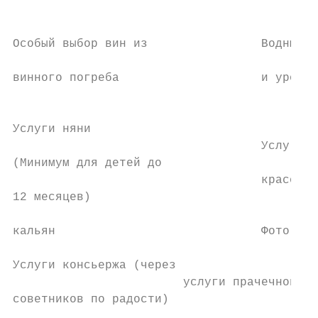
                                           
                                           
Особый выбор вин из                Водные в
                                           
винного погреба                    и уроки 
                                           
Услуги няни                                
                                   Услуги с
(Минимум для детей до                      
                                   красоты

12 месяцев)                                
                                           
кальян                             Фотограф
                                           
Услуги консьержа (через

                        услуги прачечной2

советников по радости)
