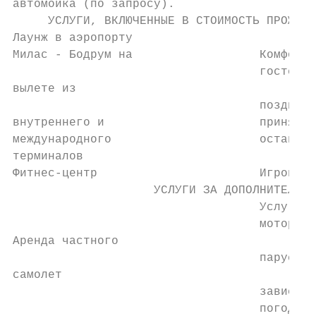
автомойка (по запросу).                    
     УСЛУГИ, ВКЛЮЧЕННЫЕ В СТОИМОСТЬ ПРОЖИВА
Лаунж в аэропорту

Милас - Бодрум на                  Комфорт-
                                   гостей с
вылете из

                                   поздним 
внутреннего и                      принять 
международного                     оставить
терминалов

Фитнес-центр                       Игровой 
                    УСЛУГИ ЗА ДОПОЛНИТЕЛЬНУ
                                   Услуги п
                                   моторных
Аренда частного

                                   парусных
самолет

                                   зависимо
                                   погодных