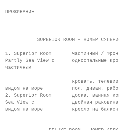
ПРОЖИВАНИЕ

                                         НО
                                           
           SUPERIOR ROOM – НОМЕР СУПЕРИОР  
1. Superior Room       Частичный / Фронталь
Partly Sea View с      односпальные кровати
частичным

                                           
                       кровать, телевизор 4
видом на море          пол, диван, рабочий 
2. Superior Room       доска, ванная комнат
Sea View с             двойная раковина и г
видом на море          кресло на балконе

                                           