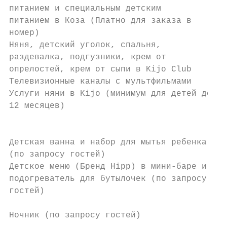
питанием и специальным детским             
питанием в Коза (Платно для заказа в       
номер)                                     
Няня, детский уголок, спальня,

раздевалка, подгузники, крем от            
опрелостей, крем от сыпи в Kijo Club

Телевизионные каналы с мультфильмами       
Услуги няни в Kijo (минимум для детей до

12 месяцев)

                                          П
Детская ванна и набор для мытья ребенка    
(по запросу гостей)                        
Детское меню (Бренд Hipp) в мини-баре и

подогреватель для бутылочек (по запросу    
гостей)

                                           
Ночник (по запросу гостей)
