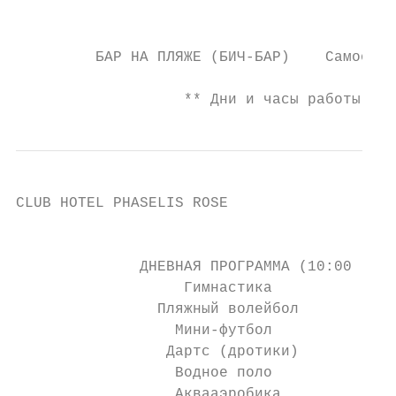
                                           
         БАР НА ПЛЯЖЕ (БИЧ-БАР)    Самообсл
                   ** Дни и часы работы и о
CLUB HOTEL PHASELIS ROSE                   
                                           
              ДНЕВНАЯ ПРОГРАММА (10:00 - 12
                   Гимнастика              
                Пляжный волейбол           
                  Мини-футбол              
                 Дартс (дротики)           
                  Водное поло              
                  Аквааэробика             