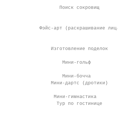
                                           
                   Поиск сокровищ          
                                           
                                           
            Фэйс-арт (раскрашивание лица)  
                                           
                                           
                Изготовление поделок       
                                           
                    Мини-гольф             
                    Мини-бочча             
                Мини-дартс (дротики)

                                           
                 Мини-гимнастика

                  Тур по гостинице         
                                           
                                           