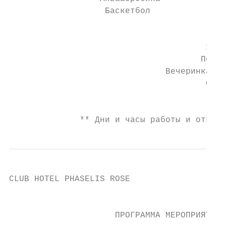
                   Баскетбол               
                                           
                                       16:3
                                      Пенна
                               Вечеринка в 
                                       Счас
                                         Ур
              ** Дни и часы работы и открыт
CLUB HOTEL PHASELIS ROSE                   
                                           
                     ПРОГРАММА МЕРОПРИЯТИЙ 