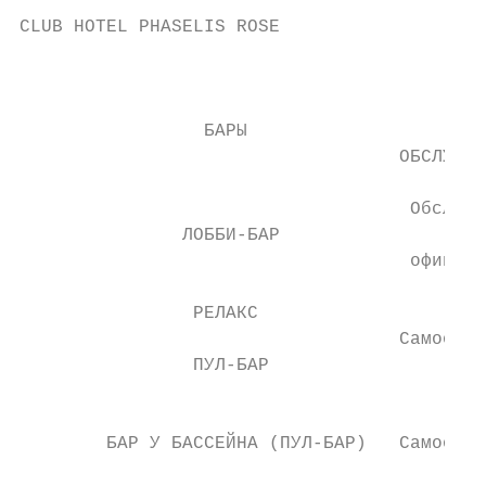
CLUB HOTEL PHASELIS ROSE                   
                                           
                                        ТИП

                 БАРЫ                      
                                   ОБСЛУЖИВ
                                    Обслужи
               ЛОББИ-БАР                   
                                    официан
                РЕЛАКС                     
                                   Самообсл
                ПУЛ-БАР                    
                                           
        БАР У БАССЕЙНА (ПУЛ-БАР)   Самообсл
                                           