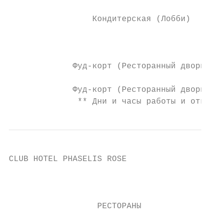
                                           
                 Кондитерская (Лобби)      
                                           
                                           
             Фуд-корт (Ресторанный дворик) 
                                           
             Фуд-корт (Ресторанный дворик) 
              ** Дни и часы работы и открыт
CLUB HOTEL PHASELIS ROSE                   
                                           
                  РЕСТОРАНЫ                
                                           