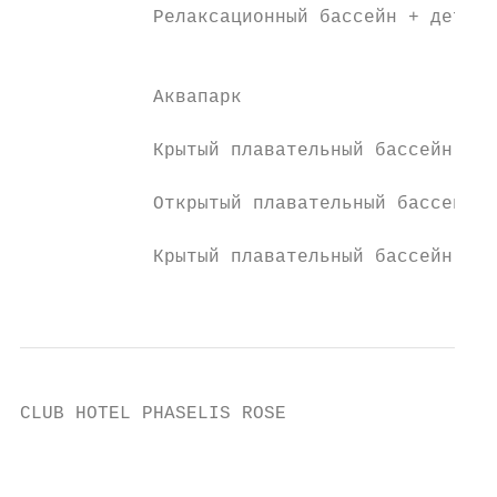
            Релаксационный бассейн + детски
                                           
            Аквапарк                       
            Крытый плавательный бассейн    
            Открытый плавательный бассейн д
            Крытый плавательный бассейн для
                                           
CLUB HOTEL PHASELIS ROSE                   
                                           
                                           