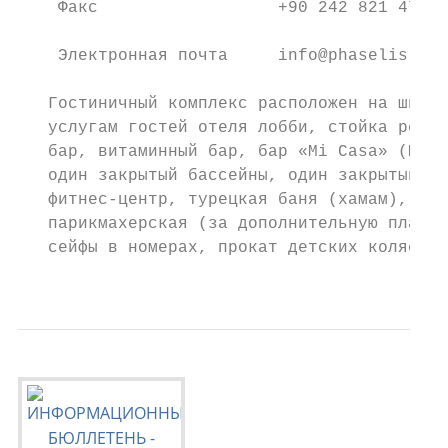
    Факс                  +90 242 821 47 92
    Электронная почта     info@phaselisrose
   Гостиничный комплекс расположен на широк
   услугам гостей отеля лобби, стойка регис
   бар, витаминный бар, бар «Mi Casa» (Ми К
   один закрытый бассейны, один закрытый и 
   фитнес-центр, турецкая баня (хамам), сау
   парикмахерская (за дополнительную плату)
   сейфы в номерах, прокат детских колясок,
                                           