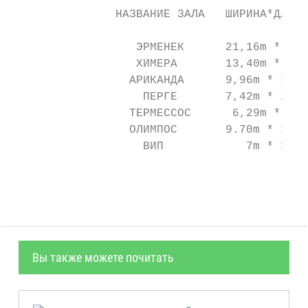
               НАЗВАНИЕ ЗАЛА   ШИРИНА*ДЛИНА
                                           
                  ЭРМЕНЕК      21,16m * 31,
                  ХИМЕРА       13,40m * 25,
                 АРИКАНДА      9,96m * 11,4
                   ПЕРГЕ       7,42m * 27,2
                 ТЕРМЕССОС      6,29m * 7,3
                 ОЛИМПОС       9.70m * 11.4
                   ВИП            7m * 14m 
                                           
Вы также можете почитать