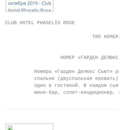
CLUB HOTEL PHASELIS ROSE                   
                                           
                              ТИП НОМЕРА   
                                           
                   НОМЕР «ГАРДЕН ДЕЛЮКС СЬЮ
          Номера «Гарден Делюкс Сьют» распо
          спальни (двуспальная кровать) и о
          один в гостиной. В каждом сьюте е
          мини-бар, сплит-кондиционер, прям