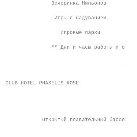
               Вечеринка Миньонов          
                Игры с надуванием          
                  Игровые парки            
               ** Дни и часы работы и откры
CLUB HOTEL PHASELIS ROSE                   
                                           
                                           
                                           
            Открытый плавательный бассейн  
                                           