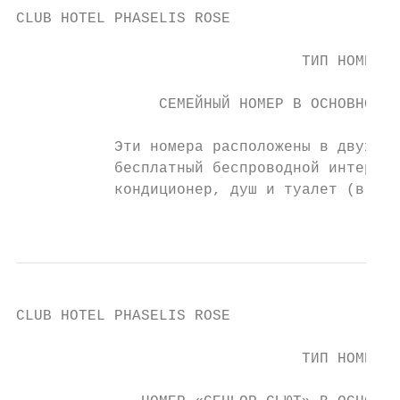
CLUB HOTEL PHASELIS ROSE                   
                                           
                                ТИП НОМЕРА 
                                           
                СЕМЕЙНЫЙ НОМЕР В ОСНОВНОМ З
           Эти номера расположены в двух ос
           бесплатный беспроводной интернет
           кондиционер, душ и туалет (в дет
                                           
CLUB HOTEL PHASELIS ROSE                   
                                           
                                ТИП НОМЕРА 
                                           