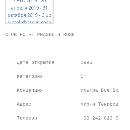
CLUB HOTEL PHASELIS ROSE                   
                                           
                                           
    Дата открытия         1996             
    Категория             5*               
    Концепция             Ультра Все Включе
    Адрес                 мкр-н Текирова, п
    Телефон               +90 242 813 66 00