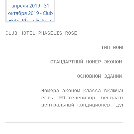
CLUB HOTEL PHASELIS ROSE                  Н
                                           
                                ТИП НОМЕРА 
                                           
               СТАНДАРТНЫЙ НОМЕР ЭКОНОМ-КЛА
                                           
                        ОСНОВНОМ ЗДАНИИ

            Номера эконом-класса включают в
            есть LED-телевизор, бесплатный 
            центральный кондиционер, душ и 