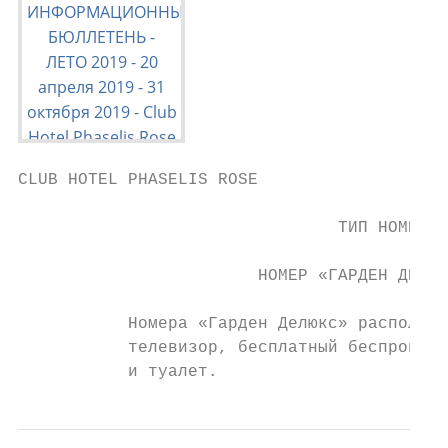
CLUB HOTEL PHASELIS ROSE                   
                                           
                                ТИП НОМЕРА 
                                           
                        НОМЕР «ГАРДЕН ДЕЛЮК
           Номера «Гарден Делюкс» расположе
           телевизор, бесплатный беспроводн
           и туалет.                       