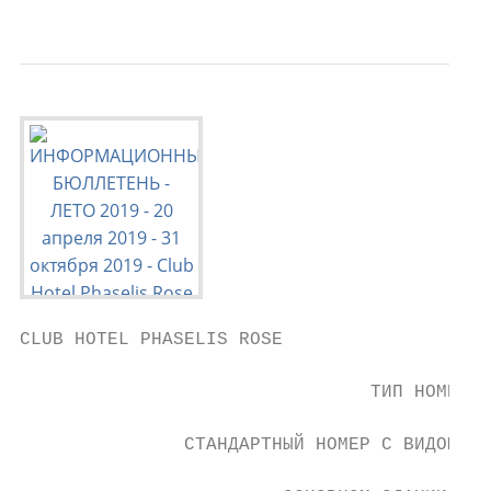
                                          
CLUB HOTEL PHASELIS ROSE                НОМ
                                           
                                ТИП НОМЕРА 
                                           
               СТАНДАРТНЫЙ НОМЕР С ВИДОМ НА
                                           