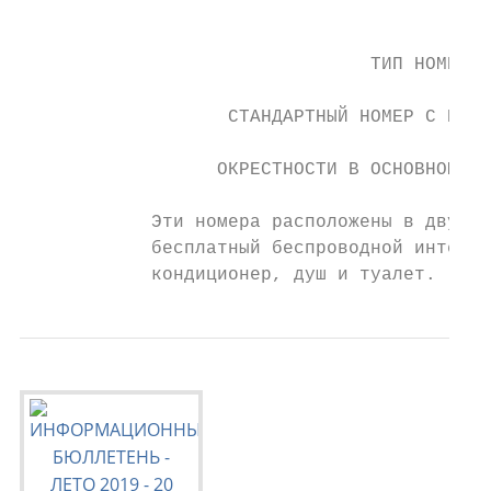
                                           
                                ТИП НОМЕРА 
                                           
                   СТАНДАРТНЫЙ НОМЕР С ВИДО
                                           
                  ОКРЕСТНОСТИ В ОСНОВНОМ ЗД
            Эти номера расположены в двух о
            бесплатный беспроводной интерне
            кондиционер, душ и туалет.     