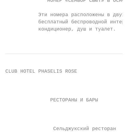
              НОМЕР «СЕНЬОР СЬЮТ» В ОСНОВНО
           Эти номера расположены в двух ос
           бесплатный беспроводной интернет
           кондиционер, душ и туалет.

                                           
CLUB HOTEL PHASELIS ROSE                   
                                           
                                           
               РЕСТОРАНЫ И БАРЫ            
                                           
                                           
                                           
                Сельджукский ресторан
