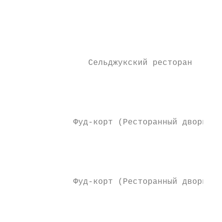
                                           
                                           
                                           
                                           
                Сельджукский ресторан      
                                           
                                           
                                           
             Фуд-корт (Ресторанный дворик) 
                                           
                                           
                                           
             Фуд-корт (Ресторанный дворик) 
                                           
                                           