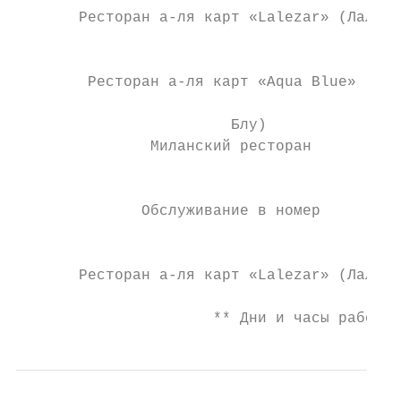
       Ресторан а-ля карт «Lalezar» (Лалеза
                                           
                                           
        Ресторан а-ля карт «Aqua Blue» (Акв
                                           
                        Блу)               
               Миланский ресторан          
                                           
                                           
              Обслуживание в номер         
                                           
       Ресторан а-ля карт «Lalezar» (Лалеза
                                           
                      ** Дни и часы работы 