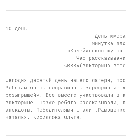
10 день

                             День юмора

                            Минутка здоровь
                    «Калейдоскоп шуток и ро
                       Час рассказывания ан
                   «ВВВ»(викторина веселых 
Сегодня десятый день нашего лагеря, посвящё
Ребятам очень понравилось мероприятие «Кале
розыгрышей». Все вместе участвовали в конку
викторине. Позже ребята рассказывали, подго
анекдоты. Победителями стали :Рамощенков Ал
Наталья, Кириллова Ольга.