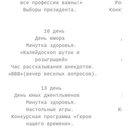
     все профессии важны!»           Россия
      Выборы президента.           Конкурс 
                                           
             10 день                       
          День юмора                   День
       Минутка здоровья.                   
     «Калейдоскоп шуток и                  
          розыгрышей»                  Конк
  Час рассказывания анекдотов.            «
 «ВВВ»(вечер веселых вопросов).            
            13 день                        
   День юных джентльменов              Закр
       Минутка здоровья.                   
       Настольные игры.               Конце
  Конкурсная программа «Герои             П
       нашего времени».                    