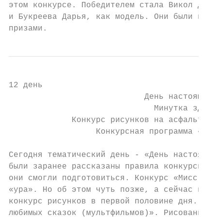
этом конкурсе. Победителем стала Викол Диан
и Букреева Дарья, как модель. Они были нагр
призами.
12 день

                            День настоящей 
                              Минутка здоро
             Конкурс рисунков на асфальте «
                  Конкурсная программа «Мис
Сегодня тематический день - «День настоящей
были заранее рассказаны правила конкурсной 
они смогли подготовиться. Конкурс «Мисс Лаг
«ура». Но об этом чуть позже, а сейчас посм
конкурс рисунков в первой половине дня. Тем
любимых сказок (мультфильмов)». Рисование -