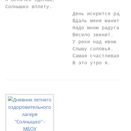
Я веночек сделаю,

Солнышко вплету.

                       День искрится радост
                       Вдаль меня манит.

                       Надо мною радуга

                       Весело звенит.

                       У реки над ивою

                       Слышу соловья.

                       Самая счастливая

                       В это утро я.