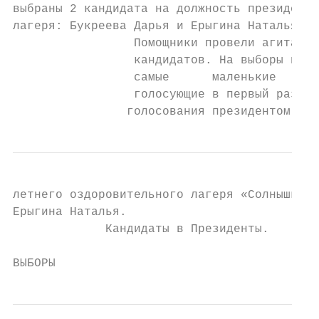
выбраны 2 кандидата на должность президента

лагеря: Букреева Дарья и Ерыгина Наталья.

                 Помощники провели агитацию
                 кандидатов. На выборы приш
                 самые      маленькие     и
                 голосующие в первый раз. В
                голосования президентом
летнего оздоровительного лагеря «Солнышко» 
Ерыгина Наталья.

             Кандидаты в Президенты.

ВЫБОРЫ