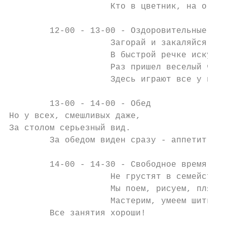
                    Кто в цветник, на огоро
        12-00 - 13-00 - Оздоровительные про
                    Загорай и закаляйся,

                    В быстрой речке искупай
                    Раз пришел веселый час,

                    Здесь играют все у нас!

        13-00 - 14-00 - Обед

Но у всех, смешливых даже,

За столом серьезный вид.

        За обедом виден сразу - аппетит!

        14-00 - 14-30 - Свободное время

                    Не грустят в семействе 
                    Мы поем, рисуем, пляшем
                    Мастерим, умеем шить,

        Все занятия хороши!
