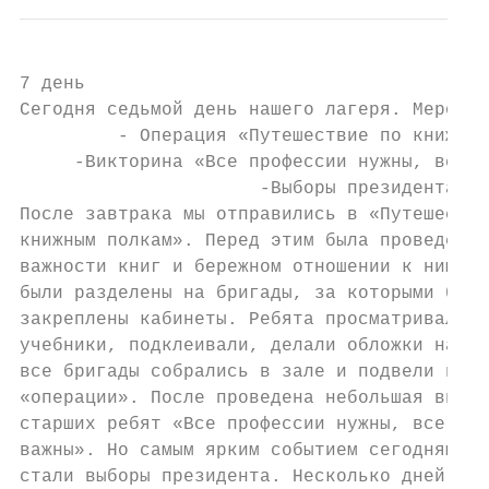
7 день

Сегодня седьмой день нашего лагеря. Меропри
         - Операция «Путешествие по книжным
     -Викторина «Все профессии нужны, все п
                      -Выборы президента.

После завтрака мы отправились в «Путешестви
книжным полкам». Перед этим была проведена 
важности книг и бережном отношении к ним. Р
были разделены на бригады, за которыми были

закреплены кабинеты. Ребята просматривали

учебники, подклеивали, делали обложки на кн
все бригады собрались в зале и подвели итог
«операции». После проведена небольшая викто
старших ребят «Все профессии нужны, все про
важны». Но самым ярким событием сегодняшнег
стали выборы президента. Несколько дней наз