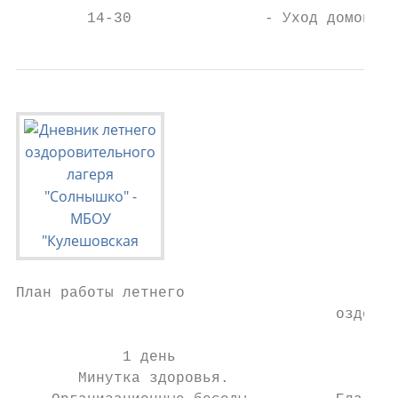
        14-30               - Уход домой
План работы летнего

                                    оздоров
                                           
            1 день                         
       Минутка здоровья.                   