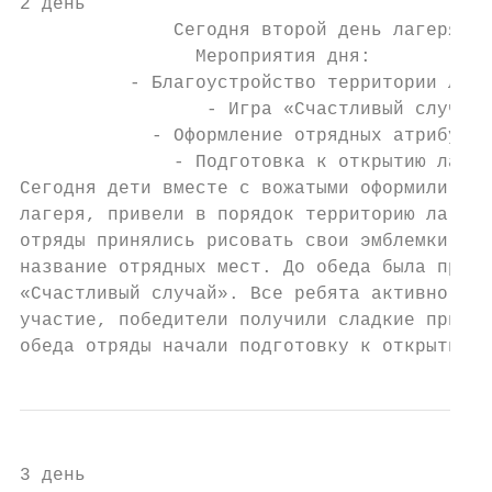
2 день

              Сегодня второй день лагеря.

                Мероприятия дня:

          - Благоустройство территории лаге
                 - Игра «Счастливый случай»
            - Оформление отрядных атрибутов
              - Подготовка к открытию лагер
Сегодня дети вместе с вожатыми оформили эмб
лагеря, привели в порядок территорию лагеря
отряды принялись рисовать свои эмблемки, до
название отрядных мест. До обеда была прове
«Счастливый случай». Все ребята активно при
участие, победители получили сладкие призы.
обеда отряды начали подготовку к открытию л
3 день
