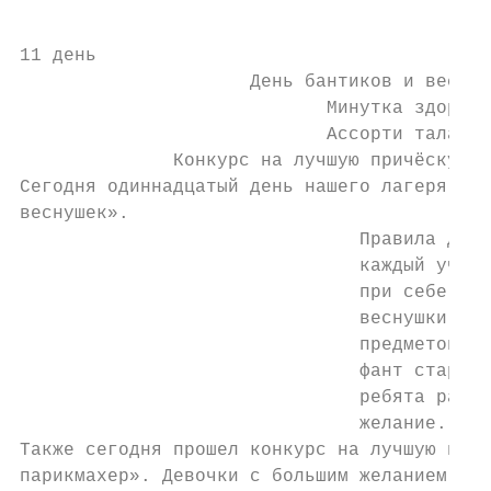
11 день

                     День бантиков и веснуш
                            Минутка здоровь
                            Ассорти таланто
              Конкурс на лучшую причёску«Юн
Сегодня одиннадцатый день нашего лагеря - «
веснушек».

                               Правила дня 
                               каждый участ
                               при себе бан
                               веснушки. У 
                               предметов, д
                               фант старожи
                               ребята разыг
                               желание.

Также сегодня прошел конкурс на лучшую прич
парикмахер». Девочки с большим желанием при