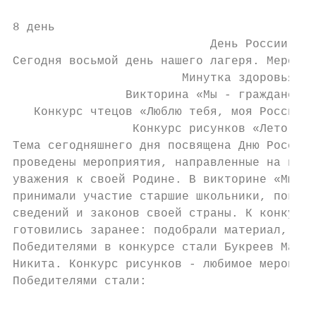
8 день

                            День России

Сегодня восьмой день нашего лагеря. Меропри
                        Минутка здоровья.

                Викторина «Мы - граждане Ро
   Конкурс чтецов «Люблю тебя, моя Россия! 
                 Конкурс рисунков «Лето в Р
Тема сегодняшнего дня посвящена Дню России.
проведены мероприятия, направленные на восп
уважения к своей Родине. В викторине «Мы - 
принимали участие старшие школьники, показа
сведений и законов своей страны. К конкурсу
готовились заранее: подобрали материал, выу
Победителями в конкурсе стали Букреев Макси
Никита. Конкурс рисунков - любимое мероприя
Победителями стали: