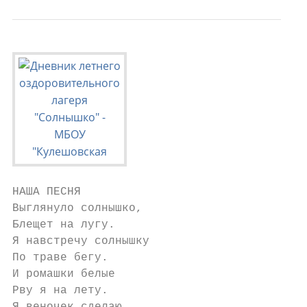
НАША ПЕСНЯ

Выглянуло солнышко,

Блещет на лугу.

Я навстречу солнышку

По траве бегу.

И ромашки белые

Рву я на лету.
