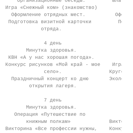
    Организационные беседы.         Благоус
Игра «Снежный ком» (знакомство)         Игр
  Оформление отрядных мест.          Оформл
 Подготовка визитной карточки         Подго
            отряда.

             4 день                        
       Минутка здоровья.                  Э
 КВН «А у нас хорошая погода».             
Конкурс рисунков «Мой край - мое    Игра «С
             село».                Кругосве
  Праздничный концерт ко дню       Экологич
        открытия лагеря.                   
             7 день                        
       Минутка здоровья.                   
   Операция «Путешествие по                
       книжным полкам»             Викторин
Викторина «Все профессии нужны,    Конкурс 