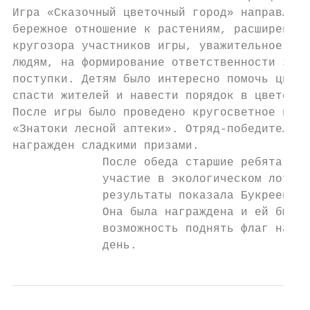
Игра «Сказочный цветочный город» направлена
бережное отношение к растениям, расширение

кругозора участников игры, уважительное отн
людям, на формирование ответственности за с
поступки. Детям было интересно помочь цвета
спасти жителей и навести порядок в цветочно
После игры было проведено кругосветное путе
«Знатоки лесной аптеки». Отряд-победитель б
награжден сладкими призами.

             После обеда старшие ребята при
             участие в экологическом лото. 
             результаты показала Букреева Д
             Она была награждена и ей была 
             возможность поднять флаг на сл
             день.