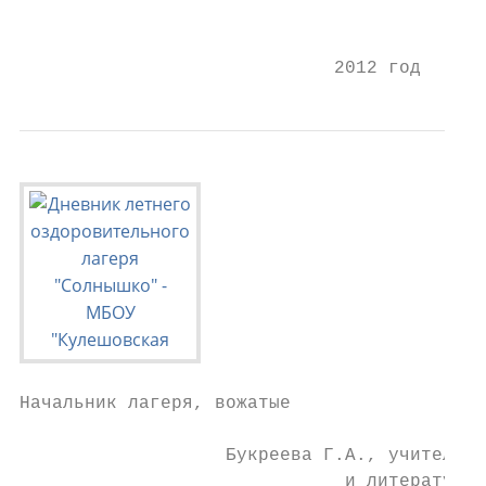
                                        Офо
                             2012 год
Начальник лагеря, вожатые

                   Букреева Г.А., учитель р
                              и литературы
