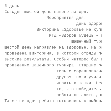
6 день

Сегодня шестой день нашего лагеря.

                 Мероприятия дня:

                             День здоровья.

             Викторина «Здоровье не купишь 
                  КТД «Здоров будешь – все 
                           Шашечный турнир.

Шестой день направлен на здоровье. На разми
проведена викторина, в которой отряды показ
высокие результаты. Особый интерес был напр
проведение шашечного турнира. Старшие ребят
                     только соревновались д
                     другом, но и учили мал
                     играть в шашки. Несмот
                     то, что победитель был
                     ребята остались доволь
Также сегодня ребята готовились к выборам п