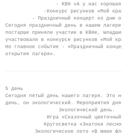
                 - КВН «А у нас хорошая пог
             -Конкурс рисунков «Мой край - 
         - Праздничный концерт ко дню откры
Сегодня праздничный день в нашем лагере. Ре
постарше приняли участие в КВНе, младшие

участвовали в конкурсе рисунков «Мой край -
Но главное событие - «Праздничный концерт к
открытия лагеря».
5 день

Сегодня пятый день нашего лагеря. Это необы
день, он экологический. Мероприятия дня:

                  Экологический день.

              Игра «Сказочный цветочный гор
             Кругосветка «Знатоки лесной ап
          Экологическое лото «В мире флоры 