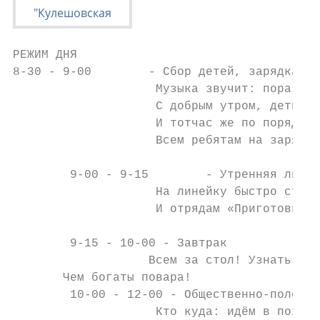
РЕЖИМ ДНЯ

8-30 - 9-00        - Сбор детей, зарядка

                    Музыка звучит: пора, по
                    С добрым утром, детвора
                    И тотчас же по порядку

                    Всем ребятам на зарядку
        9-00 - 9-15        - Утренняя линей
                    На линейку быстро строй
                    И отрядам «Приготовься»

        9-15 - 10-00 - Завтрак

                   Всем за стол! Узнать нам
       Чем богаты повара!

        10-00 - 12-00 - Общественно-полезны
                    Кто куда: идём в поход,
