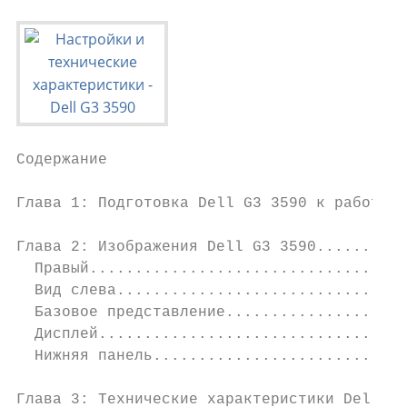
Содержание

Глава 1: Подготовка Dell G3 3590 к работе..
Глава 2: Изображения Dell G3 3590..........
  Правый...................................
  Вид слева................................
  Базовое представление....................
  Дисплей..................................
  Нижняя панель............................
Глава 3: Технические характеристики Dell G3