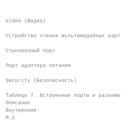
                                           
Video (Видео)                              
Устройство чтения мультимедийных карт      
Стыковочный порт                           
Порт адаптера питания                      
Security (Безопасность)                    
Таблица 7. Встроенные порты и разъемы

Описание                                   
Внутренние:

M.2                                        
                                           
                                           