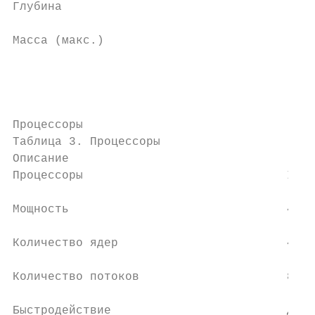
Глубина                                    
Масса (макс.)                              
                                           
                                           
                                           
Процессоры

Таблица 3. Процессоры

Описание                                   
Процессоры                             Inte
Мощность                               45 В
Количество ядер                        4   
Количество потоков                     8   
Быстродействие                         До 4