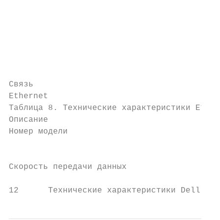
                                           
                                           
                                           
                                           
                                           
                                           
Связь

Ethernet

Таблица 8. Технические характеристики Ether
Описание                                   
Номер модели                               
                                           
Скорость передачи данных                   
12      Технические характеристики Dell G3 