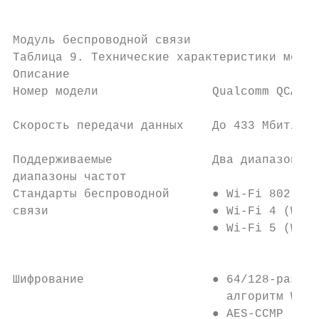
Модуль беспроводной связи

Таблица 9. Технические характеристики модул
Описание                                   
Номер модели                Qualcomm QCA937
Скорость передачи данных    До 433 Мбит/с  
Поддерживаемые              Два диапазона —
диапазоны частот

Стандарты беспроводной      ● Wi-Fi 802.11a
связи                       ● Wi-Fi 4 (Wi-F
                            ● Wi-Fi 5 (Wi-F
                                           
Шифрование                  ● 64/128-разряд
                              алгоритм WEP 
                            ● AES-CCMP     