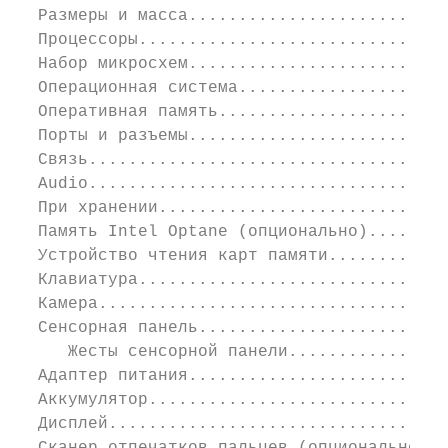
  Размеры и масса..........................
  Процессоры...............................
  Набор микросхем..........................
  Операционная система.....................
  Оперативная память.......................
  Порты и разъемы..........................
  Связь....................................
  Audio....................................
  При хранении.............................
  Память Intel Optane (опционально)........
  Устройство чтения карт памяти............
  Клавиатура...............................
  Камера...................................
  Сенсорная панель.........................
     Жесты сенсорной панели................
  Адаптер питания..........................
  Аккумулятор..............................
  Дисплей..................................