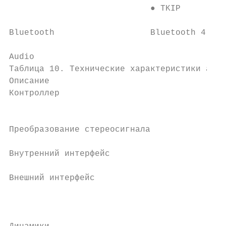
                            ● TKIP         
Bluetooth                   Bluetooth 4.2  
Audio

Таблица 10. Технические характеристики ауди
Описание                                   
Контроллер                                 
                                           
Преобразование стереосигнала               
Внутренний интерфейс                       
Внешний интерфейс                          
                                           
                                           