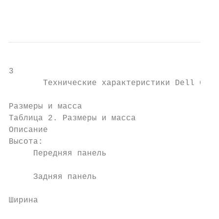
                                           
3

       Технические характеристики Dell G3 3
Размеры и масса

Таблица 2. Размеры и масса

Описание                                   
Высота:

     Передняя панель                       
     Задняя панель                         
Ширина                                     