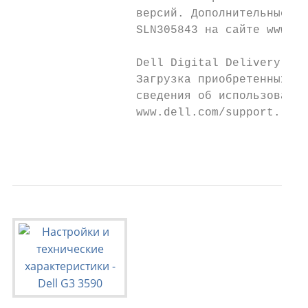
                  версий. Дополнительные св
                  SLN305843 на сайте www.de
                  Dell Digital Delivery

                  Загрузка приобретенных пр
                  сведения об использовании
                  www.dell.com/support.

                                           