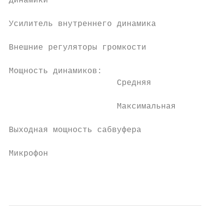
Динамики                                   
Усилитель внутреннего динамика             
Внешние регуляторы громкости               
Мощность динамиков:

                      Средняя              
                      Максимальная         
Выходная мощность сабвуфера                
Микрофон                                   
                                           