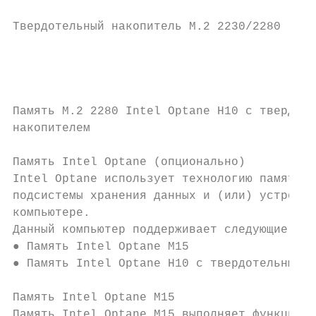
Твердотельный накопитель M.2 2230/2280     
                                           
                                           
                                           
Память М.2 2280 Intel Optane H10 с твердоте
накопителем                                
Память Intel Optane (опционально)

Intel Optane использует технологию памяти 3
подсистемы хранения данных и (или) устройст
компьютере.

Данный компьютер поддерживает следующие тип
● Память Intel Optane M15

● Память Intel Optane H10 с твердотельным н
Память Intel Optane M15

Память Intel Optane M15 выполняет функции э