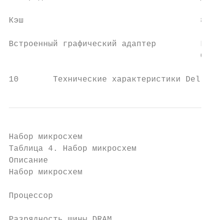
Кэш                                    8 Мб
Встроенный графический адаптер         Граф
                                       Grap
10       Технические характеристики Dell G3
Набор микросхем

Таблица 4. Набор микросхем

Описание                                   
Набор микросхем                            
Процессор                                  
Разрядность шины DRAM                      