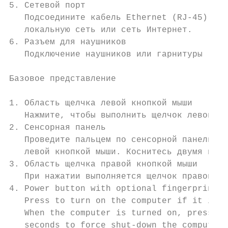
5. Сетевой порт

   Подсоедините кабель Ethernet (RJ-45) от 
   локальную сеть или сеть Интернет.

6. Разъем для наушников

   Подключение наушников или гарнитуры (обо
Базовое представление

1. Область щелчка левой кнопкой мыши

   Нажмите, чтобы выполнить щелчок левой кн
2. Сенсорная панель

   Проведите пальцем по сенсорной панели, ч
   левой кнопкой мыши. Коснитесь двумя паль
3. Область щелчка правой кнопкой мыши

   При нажатии выполняется щелчок правой кн
4. Power button with optional fingerprint r
   Press to turn on the computer if it is t
   When the computer is turned on, press th
   seconds to force shut-down the computer.
