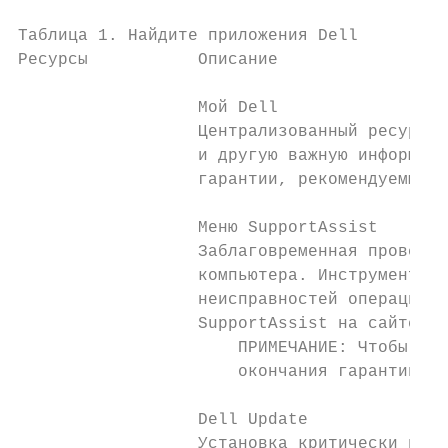
Таблица 1. Найдите приложения Dell

Ресурсы           Описание

                  Мой Dell

                  Централизованный ресурс, 
                  и другую важную информаци
                  гарантии, рекомендуемых а
                  Меню SupportAssist

                  Заблаговременная проверка
                  компьютера. Инструмент Su
                  неисправностей операционн
                  SupportAssist на сайте ww
                      ПРИМЕЧАНИЕ: Чтобы про
                      окончания гарантийног
                  Dell Update

                  Установка критически важн