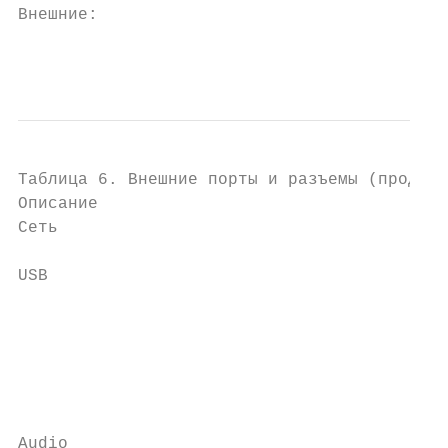
Внешние:

                                           
Таблица 6. Внешние порты и разъемы (продолж
Описание                                   
Сеть                                       
USB                                        
                                           
                                           
                                           
                                           
                                           
Audio                                      