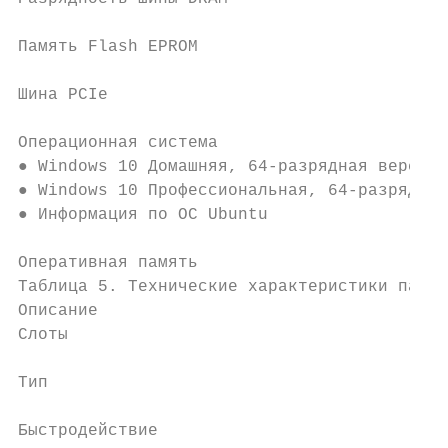
Память Flash EPROM                         
Шина PCIe                                  
Операционная система

● Windows 10 Домашняя, 64-разрядная версия

● Windows 10 Профессиональная, 64-разрядная
● Информация по ОС Ubuntu

Оперативная память

Таблица 5. Технические характеристики памят
Описание                                   
Слоты                                      
Тип                                        
Быстродействие                             