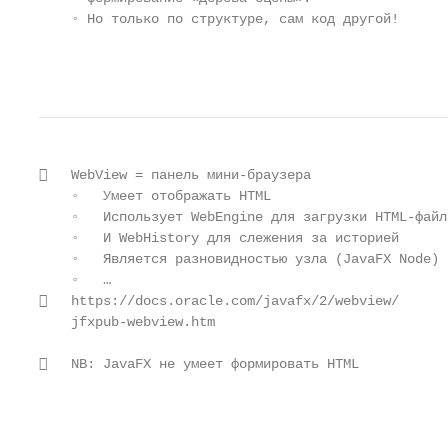
    ◦ Но только по структуре, сам код другой!

                                                   
   WebView = панель мини-браузера

    ◦   Умеет отображать HTML

    ◦   Использует WebEngine для загрузки HTML-файла
    ◦   И WebHistory для слежения за историей

    ◦   Является разновидностью узла (JavaFX Node)

    ◦   …

   https://docs.oracle.com/javafx/2/webview/

    jfxpub-webview.htm

   NB: JavaFX не умеет формировать HTML

                                                   