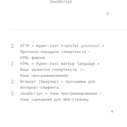
                 JavaScript

                                          3
   HTTP = Hyper-text transfer protocol =

    Протокол передачи гипертекста ~

    HTML-файлов

   HTML = Hyper-text markup language =

    Язык разметки гипертекста !=

    Язык программирования

   Browser (браузер) = программа для

    Интернет-сёрфинга

   JavaScript = язык программирования ~

    язык сценариев для Web-страниц

                                            4