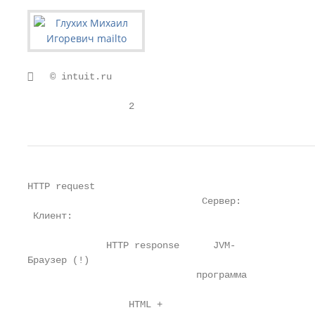
   © intuit.ru

                  2
HTTP request

                               Сервер:

 Клиент:

              HTTP response      JVM-

Браузер (!)

                              программа

                  HTML +
