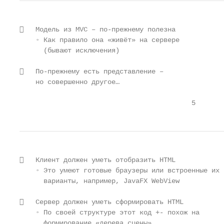
   Модель из MVC – по-прежнему полезна

    ◦ Как правило она «живёт» на сервере

      (бывают исключения)

   По-прежнему есть представление –

    но совершенно другое…

                                           5
   Клиент должен уметь отобразить HTML

    ◦ Это умеют готовые браузеры или встроенные их

      варианты, например, JavaFX WebView

   Сервер должен уметь сформировать HTML

    ◦ По своей структуре этот код +- похож на

      формирование «дерева сцены».
