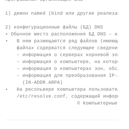
1) демон named (bind или другие реализации 
2) конфигурационные файлы (БД) DNS

• Обычное место расположения БД DNS – катал
•   В нем размещаются ряд файлов (имеющие о
    файлах содержатся следующие сведения:

    – информация о серверах корневой зоны D
    – информация о компьютере, на котором р
    – информация о компьютерах зон, обслужи
    – информация для преобразования IP-адре
      (IN-ADDR.ARPA)

•   На ресольвере компьютера пользователя е
    /etc/resolve.conf, содержащий информаци
                         © Компьютерные сет