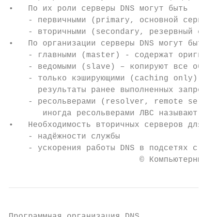
•   По их роли серверы DNS могут быть

    - первичными (primary, основной сервер)

    - вторичными (secondary, резервный серв
•   По организации серверы DNS могут быть:

    - главными (master) - содержат оригинал
    - ведомыми (slave) – копируют все обнов
    - только кэширующими (caching only) – в
      результаты ранее выполненных запросов

    - ресольверами (resolver, remote server
       иногда ресольверами ЛВС называют сер
•   Необходимость вторичных серверов для об
    - надёжности службы

    - ускорения работы DNS в подсетях с пло
                           © Компьютерные с
Программная организация DNS
