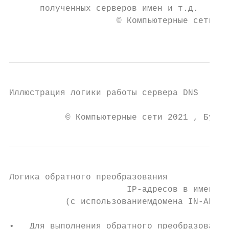
      полученных серверов имен и т.д.

                     © Компьютерные сети 20
                                           
Иллюстрация логики работы сервера DNS

           © Компьютерные сети 2021 , Букат
Логика обратного преобразования

                       IP-адресов в имена

           (с использованиемдомена IN-ADDR.
•   Для выполнения обратного преобразования