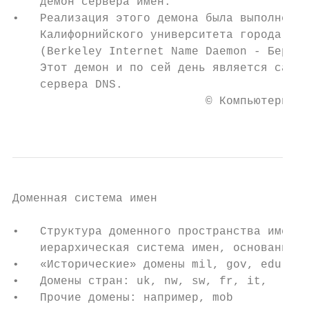
    демон сервера имен.

•   Реализация этого демона была выполнена 
    Калифорнийского университета города Бер
    (Berkeley Internet Name Daemon - Беркли
    Этот демон и по сей день является самой
    сервера DNS.

                            © Компьютерные 
                                           
Доменная система имен

•   Структура доменного пространства имен:

    иерархическая система имен, основанная 
•   «Исторические» домены mil, gov, edu, co
•   Домены стран: uk, nw, sw, fr, it,     s
•   Прочие домены: например, mob
