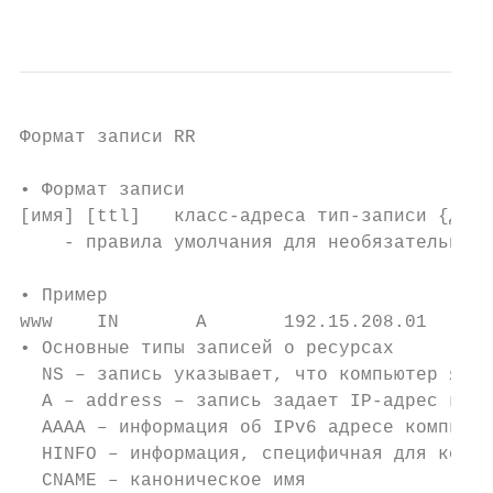
                                           
Формат записи RR

• Формат записи

[имя] [ttl]   класс-адреса тип-записи {данн
    - правила умолчания для необязательных 
• Пример

www    IN       A       192.15.208.01

• Основные типы записей о ресурсах

  NS – запись указывает, что компьютер явля
  A – address – запись задает IP-адрес комп
  AAAA – информация об IPv6 адресе компьюте
  HINFO – информация, специфичная для компь
  CNAME – каноническое имя
