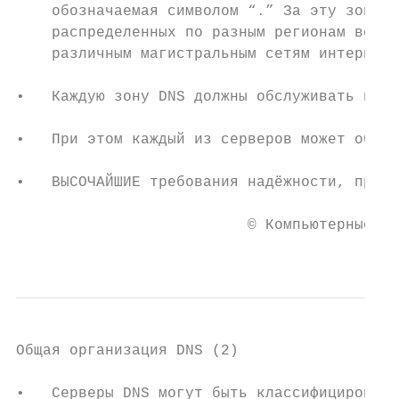
    обозначаемая символом “.” За эту зону о
    распределенных по разным регионам всех 
    различным магистральным сетям интернета
•   Каждую зону DNS должны обслуживать не м
•   При этом каждый из серверов может обслу
•   ВЫСОЧАЙШИЕ требования надёжности, предъ
                          © Компьютерные се
                                           
Общая организация DNS (2)

•   Серверы DNS могут быть классифицированы