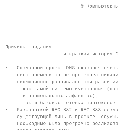
                          © Компьютерные се
                                           
Причины создания

                    и краткая история DNS (
•   Созданный проект DNS оказался очень уда
    сего времени он не претерпел никаких ре
    эволюционно развивался при развитии

    - как самой системы именования (наприме
      в национальных алфавитах),

    - так и базовых сетевых протоколов (нап
•   Разработкой RFC 882 и RFC 883 создание 
    существующей лишь в проекте, службы DNS
    необходимо было програмно реализовать с