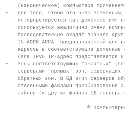
    (каноническое) компьютера применяется т
•   Для того, чтобы это было возможным, IP-
    интерпретируется как доменное имя n4.n3
    используется аналогично имени компьютер
    последовательно входят вначале друг в д
    IN-ADDR.ARPA, предназначенный для решен
    адресов в соответствующие доменные имен
    (для IPv6 IP-адрес представляется 8-ю 4
•   Зоны соответствующих “обратных” (revers
    серверами “прямых” зон, содержащих комп
    обратных зон. В БД этих серверов обратн
    отдельными файлами преобразования адрес
    файлов (и других файлов БД сервера имен
                           © Компьютерные с