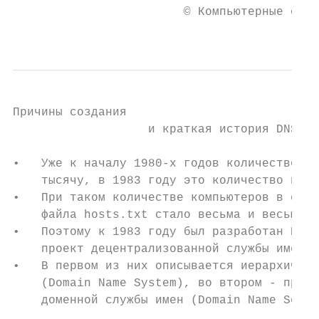
                        © Компьютерные сети
                                           
Причины создания

                   и краткая история DNS (1
•   Уже к началу 1980-х годов количество ко
    тысячу, в 1983 году это количество прев
•   При таком количестве компьютеров в сети
    файла hosts.txt стало весьма и весьма о
•   Поэтому к 1983 году был разработан Поло
    проект децентрализованной службы имён (
•   В первом из них описывается иерархическ
    (Domain Name System), во втором - проек
    доменной службы имен (Domain Name Servi