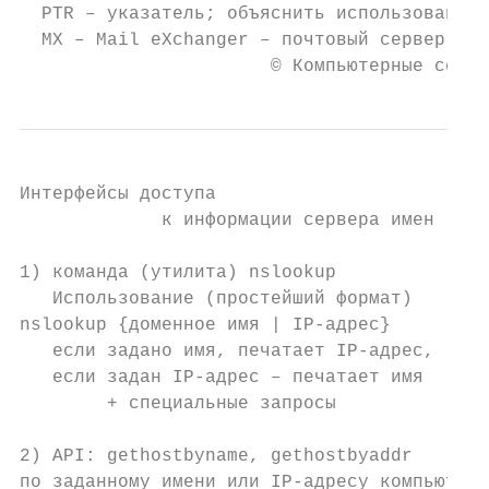
  PTR – указатель; объяснить использование 
  MX – Mail eXchanger – почтовый сервер зон
                       © Компьютерные сети 
Интерфейсы доступа

             к информации сервера имен

1) команда (утилита) nslookup

   Использование (простейший формат)

nslookup {доменное имя | IP-адрес}

   если задано имя, печатает IP-адрес,

   если задан IP-адрес – печатает имя

        + специальные запросы

2) API: gethostbyname, gethostbyaddr

по заданному имени или IP-адресу компьютера
