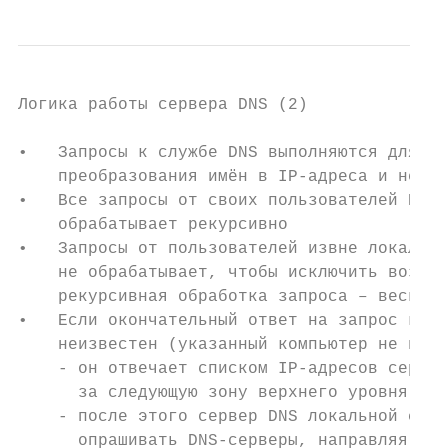
Логика работы сервера DNS (2)

•   Запросы к службе DNS выполняются для пр
    преобразования имён в IP-адреса и некот
•   Все запросы от своих пользователей DNS 
    обрабатывает рекурсивно

•   Запросы от пользователей извне локальны
    не обрабатывает, чтобы исключить возмож
    рекурсивная обработка запроса – весьма 
•   Если окончательный ответ на запрос корн
    неизвестен (указанный компьютер не вход
    - он отвечает списком IP-адресов сервер
      за следующую зону верхнего уровня

    - после этого сервер DNS локальной сети
      опрашивать DNS-серверы, направляя зап