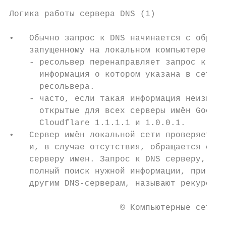
Логика работы сервера DNS (1)

•   Обычно запрос к DNS начинается с обраще
    запущенному на локальном компьютере пол
    - ресольвер перенаправляет запрос к сер
      информация о котором указана в сетевы
      ресольвера.

    - часто, если такая информация неизвест
      открытые для всех серверы имён Google
      Cloudflare 1.1.1.1 и 1.0.0.1.

•   Сервер имён локальной сети проверяет на
    и, в случае отсутствия, обращается с те
    серверу имен. Запрос к DNS серверу, при
    полный поиск нужной информации, при нео
    другим DNS-серверам, называют рекурсивн
                      © Компьютерные сети 2
                                           