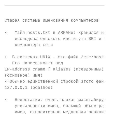
Старая система именования компьютеров

•   Файл hosts.txt в ARPANet хранился на се
    исследовательского института SRI и раз 
    компьютеры сети

•  В системах UNIX – это файл /etc/hosts

   Его записи имеют вид

IP-address cname [ aliases (псевдонимы) ] (
(основное) имя)

• Обычно единственной строкой этого файла я
127.0.0.1 localhost

•   Недостатки: очень плохая масштабируемос
    уникальности имен, большой объем работы
    имен, относительно медленная реакция на