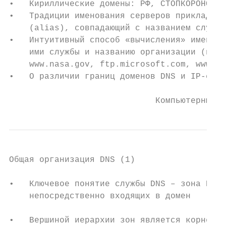
•   Кириллические домены: РФ, СТОПКОРОНОВИР
•   Традиции именования серверов прикладных
    (alias), совпадающий с названием службы
•   Интуитивный способ «вычисления» имен се
    ими службы и названию организации (полн
    www.nasa.gov, ftp.microsoft.com, www.mi
•   О различии границ доменов DNS и IP-сете
                             Компьютерные с
Общая организация DNS (1)

•   Ключевое понятие службы DNS – зона DNS 
    непосредственно входящих в домен

•   Вершиной иерархии зон является корневая