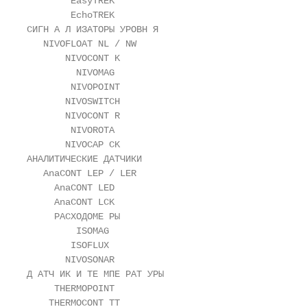
        EasyTREK

        EchoTREK

СИГН А Л ИЗАТОРЫ УРОВН Я

   NIVOFLOAT NL / NW

       NIVOCONT K

         NIVOMAG

        NIVOPOINT

       NIVOSWITCH

       NIVOCONT R

        NIVOROTA

       NIVOCAP CK

АНАЛИТИЧЕСКИЕ ДАТЧИКИ

   AnaCONT LEP / LER

     AnaCONT LED

     AnaCONT LCK

     РАСХОДОМЕ РЫ

         ISOMAG

        ISOFLUX

       NIVOSONAR

Д АТЧ ИК И ТЕ МПЕ РАТ УРЫ

     THERMOPOINT

    THERMOCONT TT
