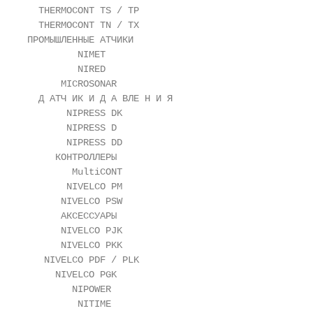
  THERMOCONT TS / TP

  THERMOCONT TN / TX

ПРОМЫШЛЕННЫЕ АТЧИКИ

         NIMET

         NIRED

      MICROSONAR

  Д АТЧ ИК И Д А ВЛЕ Н И Я

       NIPRESS DK

       NIPRESS D

       NIPRESS DD

     КОНТРОЛЛЕРЫ

        MultiCONT

       NIVELCO PM

      NIVELCO PSW

      АКСЕССУАРЫ

      NIVELCO PJK

      NIVELCO PKK

   NIVELCO PDF / PLK

     NIVELCO PGK

        NIPOWER

         NITIME
