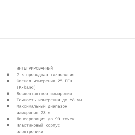
       ИНТЕГРИРОВАННЫЙ

   ■   2-х проводная технология

   ■   Сигнал измерения 25 ГГц

       (K-band)

   ■   Бесконтактное измерение

   ■   Точность измерения до ±3 мм

   ■   Максимальный диапазон

       измерения 23 м

   ■   Линеаризация до 99 точек

   ■   Пластиковый корпус

       электроники
