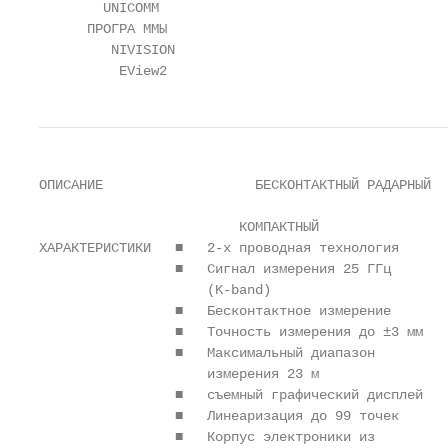
        UNICOMM

      ПРОГРА ММЫ

         NIVISION

          EView2
ОПИСАНИЕ                   БЕСКОНТАКТНЫЙ РАДАРНЫЙ

                         КОМПАКТНЫЙ                
ХАРАКТЕРИСТИКИ   ■   2-х проводная технология      
                 ■   Сигнал измерения 25 ГГц       
                     (K-band)                      
                 ■   Бесконтактное измерение       
                 ■   Точность измерения до ±3 мм   
                 ■   Максимальный диапазон         
                     измерения 23 м                
                 ■   съемный графический дисплей   
                 ■   Линеаризация до 99 точек      
                 ■   Корпус электроники из         