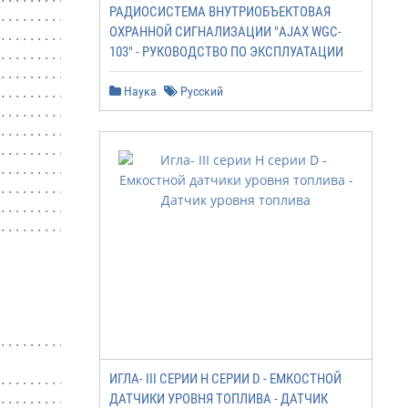
РАДИОСИСТЕМА ВНУТРИОБЪЕКТОВАЯ
..............................20

ОХРАННОЙ СИГНАЛИЗАЦИИ "AJAX WGC-
................22

103" - РУКОВОДСТВО ПО ЭКСПЛУАТАЦИИ
......................24

..................26

Наука
Русский
.................27

......................30

................32

...........34

........35

.............................39

.................41

.......................42

.........................49

ИГЛА- III CЕРИИ Н СЕРИИ D - ЕМКОСТНОЙ
.................53

ДАТЧИКИ УРОВНЯ ТОПЛИВА - ДАТЧИК
......................54