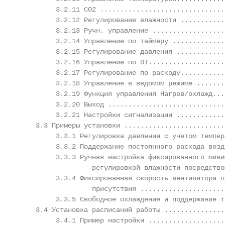
         3.2.11 CO2 ...............................
         3.2.12 Регулирование влажности ...........
         3.2.13 Ручн. управление ..................
         3.2.14 Управление по таймеру .............
         3.2.15 Регулирование давления ............
         3.2.16 Управление по DI...................
         3.2.17 Регулирование по расходу...........
         3.2.18 Управление в ведомом режиме .......
         3.2.19 Функция управления Нагрев/охлажд...
         3.2.20 Выход .............................
         3.2.21 Настройки сигнализации ............
    3.3 Примеры установки .........................
         3.3.1 Регулировка давления с учетом темпер
         3.3.2 Поддержание постоянного расхода возд
         3.3.3 Ручная настройка фиксированного мини
                  регулировкой влажности посредство
         3.3.4 Фиксированная скорость вентилятора п
                  присутствия .....................
         3.3.5 Свободное охлаждение и поддержание т
    3.4 Установка расписаний работы ...............
         3.4.1 Пример настройки ...................