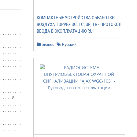
КОМПАКТНЫЕ УСТРОЙСТВА ОБРАБОТКИ
ВОЗДУХА TOPVEX SC, TC, SR, TR - ПРОТОКОЛ
ВВОДА В ЭКСПЛУАТАЦИЮ RU
............................ 1

........................... 1

Бизнес
Русский
...................... 1

....... 3

............................... 4

.......................... 4

.............. 4

........................... 4

.................... 4

........... 6

... 8

........................10

...........................11

..........................15

....................16

..........17

...............18
