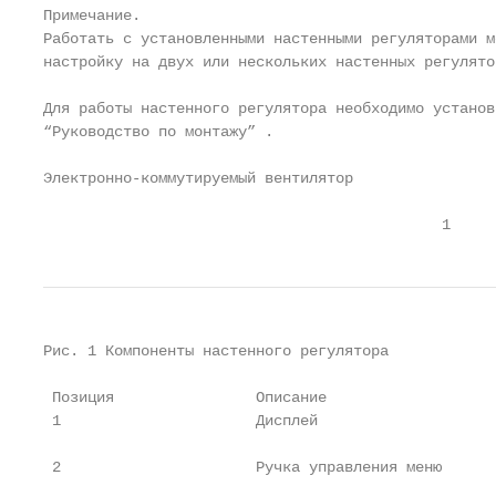
Примечание.

Работать с установленными настенными регуляторами м
настройку на двух или нескольких настенных регулято
Для работы настенного регулятора необходимо установ
“Руководство по монтажу” .

Электронно-коммутируемый вентилятор                
                                             1     
Рис. 1 Компоненты настенного регулятора

 Позиция                Описание                   
 1                      Дисплей                    
                                                   
 2                      Ручка управления меню      
                                                   