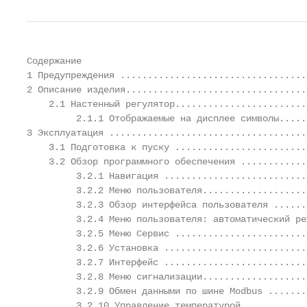
Содержание

1 Предупреждения ..................................
2 Описание изделия.................................
    2.1 Настенный регулятор........................
         2.1.1 Отображаемые на дисплее символы.....
3 Эксплуатация ....................................
    3.1 Подготовка к пуску ........................
    3.2 Обзор программного обеспечения ............
         3.2.1 Навигация ..........................
         3.2.2 Меню пользователя...................
         3.2.3 Обзор интерфейса пользователя ......
         3.2.4 Меню пользователя: автоматический ре
         3.2.5 Меню Сервис ........................
         3.2.6 Установка ..........................
         3.2.7 Интерфейс ..........................
         3.2.8 Меню сигнализации...................
         3.2.9 Обмен данными по шине Modbus .......
         3.2.10 Управление температурой............