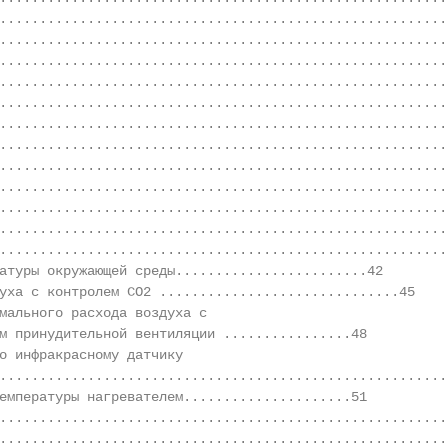
........................................................
........................................................
........................................................
........................................................
........................................................
........................................................
........................................................
.........................................................
.........................................................
........................................................
........................................................
........................................................
атуры окружающей среды........................42

уха с контролем СО2 ..............................45

мального расхода воздуха с

м принудительной вентиляции ................48

о инфракрасному датчику

........................................................
емпературы нагревателем.....................51

........................................................
........................................................