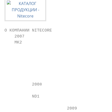
О КОМПАНИИ NITECORE

    2007                                   
    MK2

                                           
                                           
                                           
                                           
                                           
                                           
           2008                            
                                           
           ND1                             
                                           
                         2009              