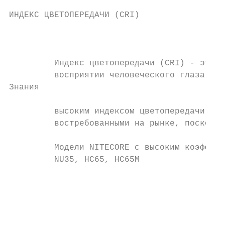
ИНДЕКС ЦВЕТОПЕРЕДАЧИ (CRI)                 
                                           
                                           
         Индекс цветопередачи (CRI) - это ш
         восприятии человеческого глаза и н
Знания

         высоким индексом цветопередачи с б
         востребованными на рынке, поскольк
                                           
         Модели NITECORE с высоким коэффици
         NU35, HC65, HC65M

                                           
                                           
                                           
                                           