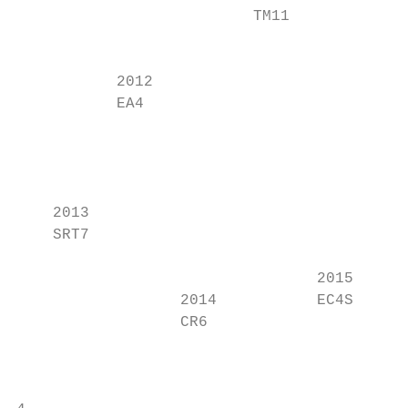
                          TM11             
                                           
           2012

           EA4                             
                                           
                                           
                                           
    2013                                   
    SRT7

                                 2015

                  2014           EC4S

                  CR6

                                           
                                           