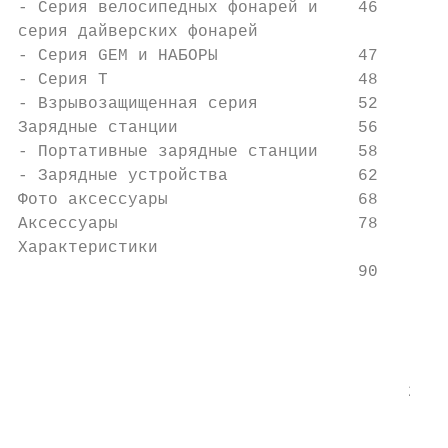
- Серия велосипедных фонарей и    46

серия дайверских фонарей

- Серия GEM и НАБОРЫ              47

- Серия T                         48

- Взрывозащищенная серия          52

Зарядные станции                  56

- Портативные зарядные станции    58

- Зарядные устройства             62

Фото аксессуары                   68       
Аксессуары                        78       
Характеристики                             
                                  90

                                           
                                           
                                           
                                           
                                       2020