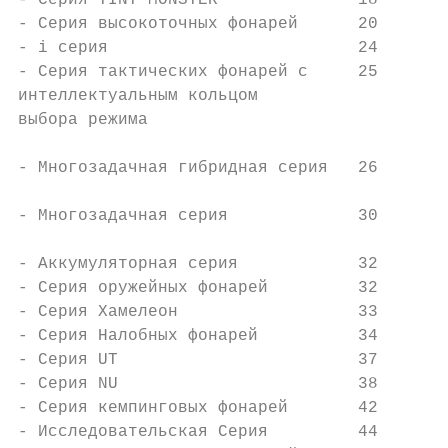
- Серия TINY MONSTER              18       
- Серия высокоточных фонарей      20       
- i серия                         24       
- Серия тактических фонарей с     25       
интеллектуальным кольцом

выбора режима

                                           
- Многозадачная гибридная серия   26

                                           
- Многозадачная серия             30

                                           
- Аккумуляторная серия            32

- Серия оружейных фонарей         32

- Серия Хамелеон                  33

- Cерия Налобных фонарей          34

- Серия UT                        37

- Серия NU                        38

- Серия кемпинговых фонарей       42

- Исследовательская Серия         44
