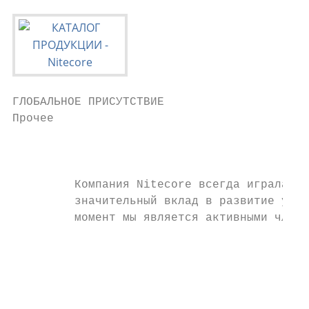
ГЛОБАЛЬНОЕ ПРИСУТСТВИЕ                                                                                                                                                                                                                                                         ПОЯВЛЕНИЯ В КИНО
Прочее

                                                                                                                                                                                                                                                                                                                                                                                         Прочее
                                                                                                                                                                                                                                                                                                                  Обитель зла 6                    Мег: Монстр с глубины
         Компания Nitecore всегда играла важную роль в различных организациях по всему миру и внесла
         значительный вклад в развитие уличной, тактической и электронной промышленности. На данный
         момент мы является активными членами следующих организаций:

                                                                The Portable Lights American                                                                                              