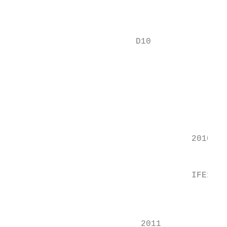
                                           
                                           
                                           
                         D10

                                           
                                           
                                           
                                           
                                           
                                           
                                           
                                    2010   
                                           
                                    IFE1

                                           
                                           
                          2011
