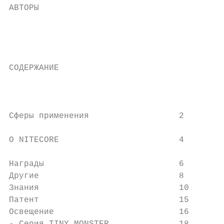
АВТОРЫ

                                           
                                           
                                           
                                           
СОДЕРЖАНИЕ                                 
                                           
                                           
                                           
Сферы применения                  2

                                           
О NITECORE                        4

                                           
Награды                           6        
Другие                            8        
Знания                            10       
Патент                            15       
Освещение                         16       