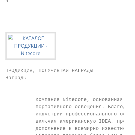
4                                          
ПРОДУКЦИЯ, ПОЛУЧИВШАЯ НАГРАДЫ                                                                                       ПРИЗНАНИЕ В СМИ
Награды

                                                                                                                                                                                                                    Награды
          Компания Nitecore, основанная в 2007 году, уже давно находится в авангарде технологических достижений в области
          портативного освещения. Благодаря огромному потенциалу исследований и разработок Nitecore стала первым брендом в
          индустрии профессионального освещения и подсветки, получившим все четыре крупные международные награды за дизайн,
          включая американскую IDEA, премию German iF Design Award, Red Dot Design Award и японский G-Mark (Хороший дизайн) в   NB10000 2020                                       TIP SE      2020
          дополнение к всемирно известной награде ISPO Award в области оборудования для применения вне помещений. Продукция
          Nitecore признана более чем в 100 странах мира.                                                                       Лучший Power Bank                                  Лучший наключный
                                                                                                                                для пешего туризма                                 фонарь для
                                                                                                                                в 2020                                             ежедневного
                                                                                                                                                                                   применения в 2020

          HU60 & NPB1 Элитный налобный
          комплект с электронным фокусом
                                                                                                                                HC65       2020                                     MT06MD       2020
                                                                                                                                100 уличных устройств                               Лучший фонарь с
                                                                                                                                2020/2021                                           аккумуляторами ААА
                                                                                                                                Уличная Магия                                       для ежедневного
          NPS600                                                     NPS200/NPS400                                                                                                  ношения в 2020
          Портативная уличная                                        Портативные уличные
          зарядная станция                                           зарядные станции

                                                                                                                                i4000R     2020                                     NEW P12      2020

          21700   