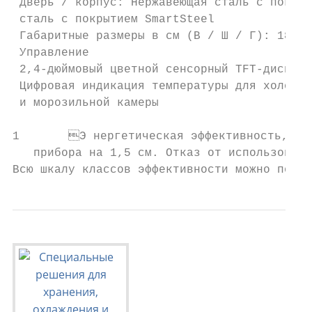
 Дверь / корпус: Нержавеющая сталь с покрыт
 сталь с покрытием SmartSteel              
 Габаритные размеры в см (В / Ш / Г): 185 /
 Управление                                
 2,4-дюймовый цветной сенсорный TFT-дисплей
 Цифровая индикация температуры для холодил
 и морозильной камеры

1	Э нергетическая эффективность, заявленная производителем, может быть достигнута в случае установки ограничителей на заднюю стенку прибора. Ограничители увеличивают глубину

   прибора на 1,5 см. Отказ от использовани
Всю шкалу классов эффективности можно посмо