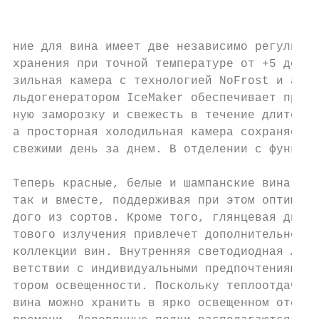
                                           
                                           
ние для вина имеет две независимо регулируе
хранения при точной температуре от +5 до +2
зильная камера с технологией NoFrost и авто
льдогенератором IceMaker обеспечивает профе
ную заморозку и свежесть в течение длительн
а просторная холодильная камера сохраняет п
свежими день за днем. В отделении с функцие
Теперь красные, белые и шампанские вина мож
так и вместе, поддерживая при этом оптималь
дого из сортов. Кроме того, глянцевая дверь
тового излучения привлечет дополнительное в
коллекции вин. Внутренняя светодиодная ламп
ветствии с индивидуальными предпочтениями а
тором освещенности. Поскольку теплоотдача с
вина можно хранить в ярко освещенном отсеке