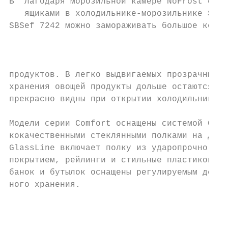
Б  лагодаря морозильной камере NoFrost с во
   ящиками в холодильнике-морозильнике Side
SBSef 7242 можно замораживать большое колич
                                           
                                           
                                           
продуктов. В легко выдвигаемых прозрачных я
хранения овощей продукты дольше остаются св
прекрасно видны при открытии холодильника. 
Модели серии Comfort оснащены системой Comf
кокачественными стеклянными полками на двер
GlassLine включает полку из ударопрочного с
покрытием, рейлинги и стильные пластиковые 
банок и бутылок оснащены регулируемым держа
ного хранения.                             
                                           
                                           