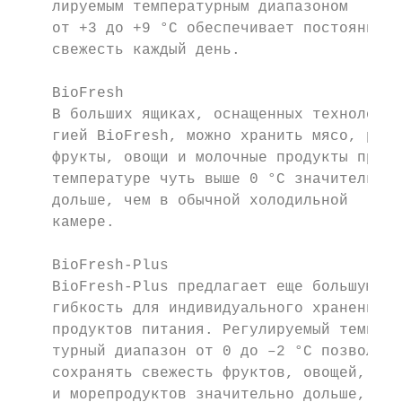
    лируемым температурным диапазоном      
    от +3 до +9 °C обеспечивает постоянную 
    ­свежесть каждый день.                 
                                           
    BioFresh                               
    В больших ящиках, оснащенных техноло-  
    гией BioFresh, можно хранить мясо, рыбу
    фрукты, овощи и молочные продукты при  
    температуре чуть выше 0 °C значительно

    дольше, чем в обычной холодильной       
    камере.                                
                                           
    BioFresh-Plus                          
    BioFresh-Plus предлагает еще большую   
    гибкость для индивидуального хранения  
    продуктов питания. Регулируемый темпера
    турный диапазон от 0 до –2 °C позволяет
    сохранять свежесть фруктов, овощей, рыб
    и морепродуктов значительно дольше, чем
