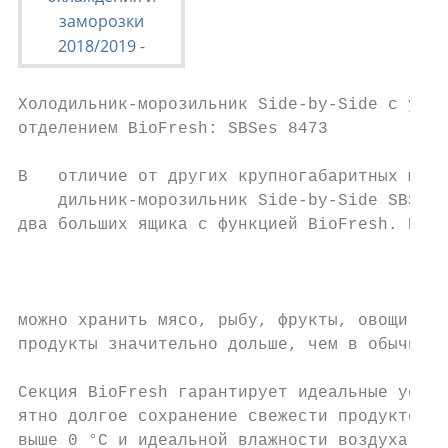
Холодильник-морозильник Side-by-Side с увел
отделением BioFresh: SBSes 8473

В   отличие от других крупногабаритных моде
    дильник-морозильник Side-by-Side SBSes 
два больших ящика с функцией BioFresh. В се
                                           
                                           
                                           
можно хранить мясо, рыбу, фрукты, овощи и м
продукты значительно дольше, чем в обычной 
Секция BioFresh гарантирует идеальные услов
ятно долгое сохранение свежести продуктов. 
выше 0 °С и идеальной влажности воздуха фру