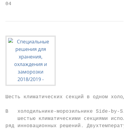
04                                         
Шесть климатических секций в одном холодиль
В   холодильнике-морозильнике Side-by-Side 
    шестью климатическими секциями использо
ряд инновационных решений. Двухтемпературно
                                           