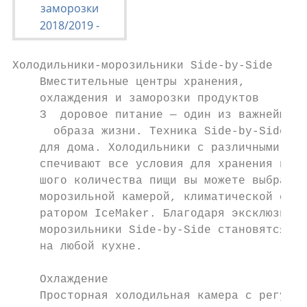
Холодильники-морозильники Side-by-Side

    Вместительные центры хранения,

    охлаждения и заморозки продуктов

    З  доровое питание — один из важнейших 
      образа жизни. Техника Side-by-Side яв
    для дома. Холодильники с различными кли
    спечивают все условия для хранения прод
    шого количества пищи вы можете выбрать 
    морозильной камерой, климатической секц
    ратором IceMaker. Благодаря эксклюзивном
    морозильники Side-by-Side становятся це
    на любой кухне.

    Охлаждение                             
    Просторная холодильная камера с регу-  