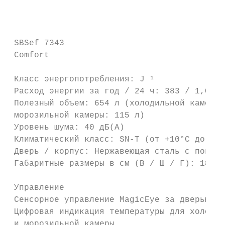
                                           
 SBSef 7343

 Comfort

 Класс энергопотребления: J ¹

 Расход энергии за год / 24 ч: 383 / 1,048 
 Полезный объем: 654 л (холодильной камеры:
 морозильной камеры: 115 л)

 Уровень шума: 40 дБ(А)

 Климатический класс: SN-T (от +10°C до +43
 Дверь / корпус: Нержавеющая сталь с покрыт
 Габаритные размеры в см (В / Ш / Г): 185,2
                                           
 Управление                                
 Сенсорное управление MagicEye за дверью   
 Цифровая индикация температуры для холодил
 и морозильной камеры
