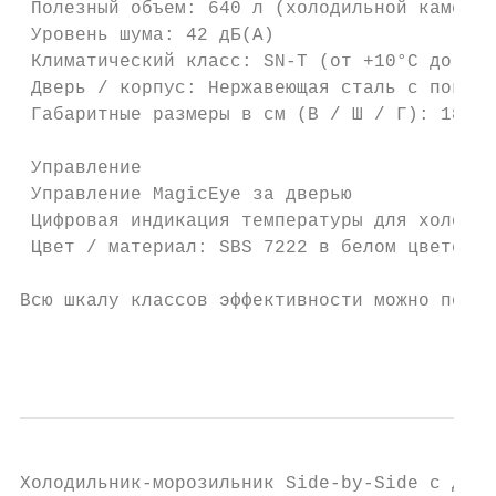
 Полезный объем: 640 л (холодильной камеры:
 Уровень шума: 42 дБ(А)

 Климатический класс: SN-T (от +10°C до +43
 Дверь / корпус: Нержавеющая сталь с покрыт
 Габаритные размеры в см (В / Ш / Г): 185 /
                                           
 Управление                                
 Управление MagicEye за дверью             
 Цифровая индикация температуры для холодил
 Цвет / материал: SBS 7222 в белом цвете   
Всю шкалу классов эффективности можно посмо
                                           
Холодильник-морозильник Side-by-Side с двум