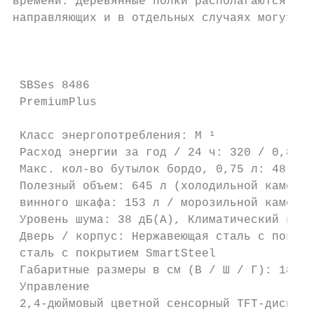
времени. Деревянные полки располагаются на 
направляющих и в отдельных случаях могут ск
                                           
 SBSes 8486

 PremiumPlus

 Класс энергопотребления: M ¹

 Расход энергии за год / 24 ч: 320 / 0,874 
 Макс. кол-во бутылок бордо, 0,75 л: 48

 Полезный объем: 645 л (холодильной камеры:
 винного шкафа: 153 л / морозильной камеры:
 Уровень шума: 38 дБ(А), Климатический клас
 Дверь / корпус: Нержавеющая сталь с покрыт
 сталь с покрытием SmartSteel              
 Габаритные размеры в см (В / Ш / Г): 185,2
 Управление                                
 2,4-дюймовый цветной сенсорный TFT-дисплей