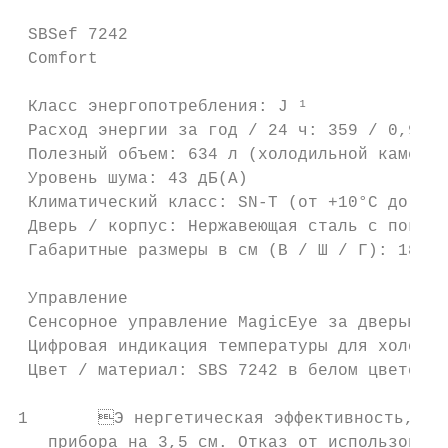
 SBSef 7242

 Comfort

 Класс энергопотребления: J ¹

 Расход энергии за год / 24 ч: 359 / 0,982 
 Полезный объем: 634 л (холодильной камеры:
 Уровень шума: 43 дБ(А)

 Климатический класс: SN-T (от +10°C до +43
 Дверь / корпус: Нержавеющая сталь с покрыт
 Габаритные размеры в см (В / Ш / Г): 185,2
                                           
 Управление                                
 Сенсорное управление MagicEye за дверью   
 Цифровая индикация температуры для холодил
 Цвет / материал: SBS 7242 в белом цвете

1	Э нергетическая эффективность, заявленная производителем, может быть достигнута в случае установки ограничителей на заднюю стенку прибора. Ограничители увеличивают глубину

   прибора на 3,5 см. Отказ от использовани