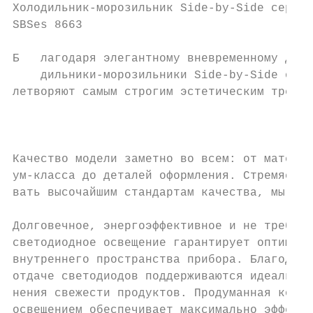
Холодильник-морозильник Side-by-Side серии 
SBSes 8663

Б   лагодаря элегантному вневременному диза
    дильники-морозильники Side-by-Side от L
летворяют самым строгим эстетическим требов
                                           
                                           
                                           
Качество модели заметно во всем: от материа
ум-класса до деталей оформления. Стремясь с
вать высочайшим стандартам качества, мы оце
Долговечное, энергоэффективное и не требующ
светодиодное освещение гарантирует оптималь
внутреннего пространства прибора. Благодаря
отдаче светодиодов поддерживаются идеальные
нения свежести продуктов. Продуманная конст
освещением обеспечивает максимально эффекти