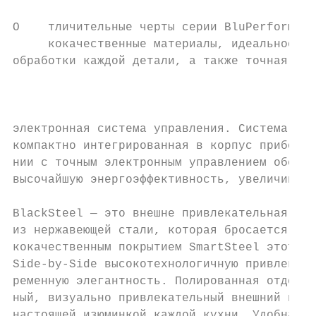
О    тличительные черты серии BluPerformanc
     кокачественные материалы, идеальное ка
обработки каждой детали, а также точная сен
                                           
                                           
                                           
электронная система управления. Система охл
компактно интегрированная в корпус прибора,
нии с точным электронным управлением обеспе
высочайшую энергоэффективность, увеличивает
BlackSteel — это внешне привлекательная и н
из нержавеющей стали, которая бросается в г
кокачественным покрытием SmartSteel этот но
Side-by-Side высокотехнологичную привлекате
ременную элегантность. Полированная отделка
ный, визуально привлекательный внешний вид,
настоящей изюминкой каждой кухни. Удобная а