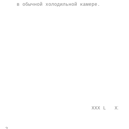
    в обычной холодильной камере.

                                           
                                           
                                           
                                           
                                           
                                           
                                           
                                           
                                           
                                           
                                           
                                           
                                           
                              XXX L   XXX L
                                           