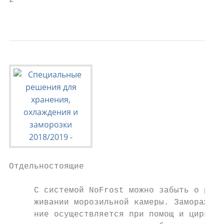
2                                          
                                           
Отдельностоящие

     С системой NoFrost можно забыть о разм
     живании морозильной камеры. Заморажива
     ние осуществляется при помощ и циркуля