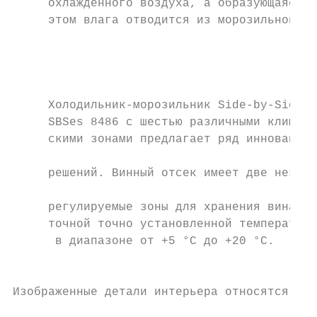
     охлажденного воздуха, а образующаяся п
     этом влага отводится из морозильной ка
                                           
                                           
                                           
     Холодильник-морозильник Side-by-Side  
     SBSes 8486 с шестью различными климати
     скими зонами предлагает ряд инновацион
                                           
     решений. Винный отсек имеет две ­незав
                                           
     регулируемые зоны для хранения вина пр
     ­точной точно установленной температур
      в диапазоне от +5 °C до +20 °C.      
                                           
Изображенные детали интерьера относятся к к