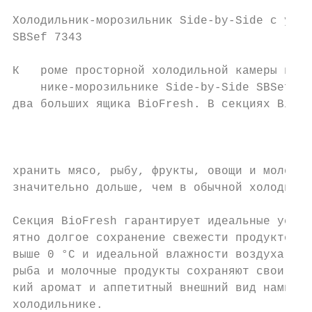
Холодильник-морозильник Side-by-Side с увел
SBSef 7343

К   роме просторной холодильной камеры в хо
    нике-морозильнике Side-by-Side SBSef 73
два больших ящика BioFresh. В секциях BioFr
                                           
                                           
                                           
хранить мясо, рыбу, фрукты, овощи и молочны
значительно дольше, чем в обычной холодильн
Секция BioFresh гарантирует идеальные услов
ятно долгое сохранение свежести продуктов. 
выше 0 °С и идеальной влажности воздуха фру
рыба и молочные продукты сохраняют свои пол
кий аромат и аппетитный внешний вид намного
холодильнике.
