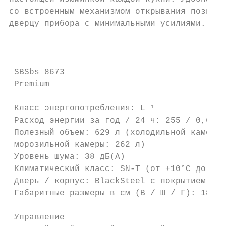
со встроенным механизмом открывания позволя
дверцу прибора с минимальными усилиями.

                                           
 SBSbs 8673

 Premium

 Класс энергопотребления: L ¹

 Расход энергии за год / 24 ч: 255 / 0,696 
 Полезный объем: 629 л (холодильной камеры:
 морозильной камеры: 262 л)

 Уровень шума: 38 дБ(А)

 Климатический класс: SN-T (от +10°C до +43
 Дверь / корпус: BlackSteel с покрытием Sma
 Габаритные размеры в см (В / Ш / Г): 185 /
                                           
 Управление                                