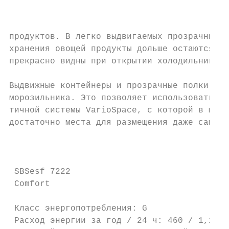
                                           
                                           
                                           
продуктов. В легко выдвигаемых прозрачных я
хранения овощей продукты дольше остаются св
прекрасно видны при открытии холодильника. 
Выдвижные контейнеры и прозрачные полки лег
морозильника. Это позволяет использовать вс
тичной системы VarioSpace, с которой в моро
достаточно места для размещения даже самого
                                           
 SBSesf 7222

 Comfort

 Класс энергопотребления: G

 Расход энергии за год / 24 ч: 460 / 1,258 