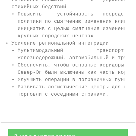
  стихийных бедствий

  • Повысить     устойчивость   посредством
    политики по смягчению изменения климата
    инициатив с целью смягчения изменения к
    крупных городских центрах.

• Усиление региональной интеграции

  • Мультимодальный           транспорт,   
    железнодорожный, автомобильный и трубоп
  • Обеспечить, чтобы основные коридоры Вос
    Север-Юг были включены как часть коридо
  • Улучшить операции в пограничных пунктах
  • Развивать логистические центры для подд
    торговли с соседними странами.