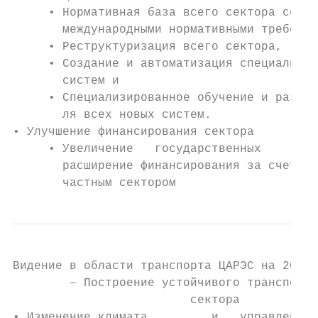
     • Нормативная база всего сектора согла
       международными нормативными требован
     • Реструктуризация всего сектора,

     • Создание и автоматизация специализир
       систем и

     • Специализированное обучение и развит
       ля всех новых систем.

• Улучшение финансирования сектора

     • Увеличение   государственных     дох
       расширение финансирования за счет па
       частным сектором
Видение в области транспорта ЦАРЭС на 2030 
        – Построение устойчивого транспортн
                         сектора

• Изменение климата         и   управление 