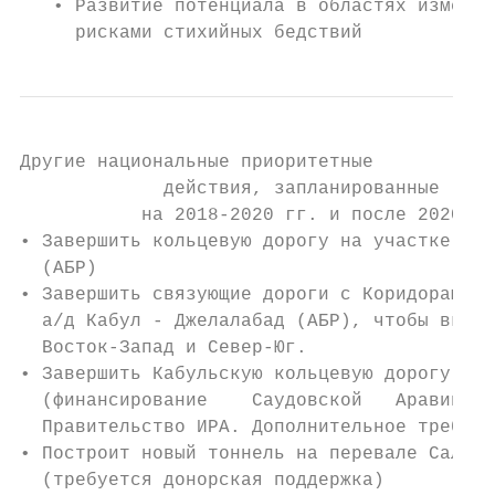
   • Развитие потенциала в областях изменен
     рисками стихийных бедствий
Другие национальные приоритетные

             действия, запланированные

           на 2018-2020 гг. и после 2020 г.

• Завершить кольцевую дорогу на участке Кай
  (АБР)

• Завершить связующие дороги с Коридорами Ц
  а/д Кабул - Джелалабад (АБР), чтобы включ
  Восток-Запад и Север-Юг.

• Завершить Кабульскую кольцевую дорогу, $2
  (финансирование    Саудовской   Аравии   
  Правительство ИРА. Дополнительное требует
• Построит новый тоннель на перевале Саланг
  (требуется донорская поддержка)
