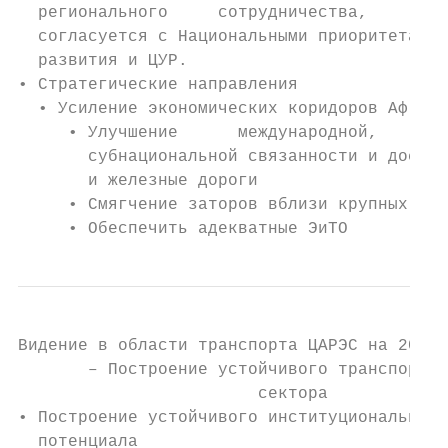
  регионального     сотрудничества,     что

  согласуется с Национальными приоритетами

  развития и ЦУР.

• Стратегические направления

  • Усиление экономических коридоров Афгани
     • Улучшение      международной,       
       субнациональной связанности и доступ
       и железные дороги

     • Смягчение заторов вблизи крупных гор
     • Обеспечить адекватные ЭиТО
Видение в области транспорта ЦАРЭС на 2030 
       – Построение устойчивого транспортно
                        сектора

• Построение устойчивого институционального

  потенциала
