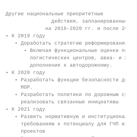
Другие национальные приоритетные

               действия, запланированные

             на 2018-2020 гг. и после 2020 
• К 2019 году

   • Доработать стратегию реформирования тр
      • Включая функциональные оценки погра
        логистических центров, авиа- и желе
        дополнение к автодорожному.

• К 2020 году

   • Разработать функции безопасности дорож
     МОР.

   • Разработать политики по дорожным сбора
     реализовать связанные инициативы

• К 2021 году

   • Развить нормативную и институциональну
     требованиям к потенциалу для ГЧП и реа
     проектов
