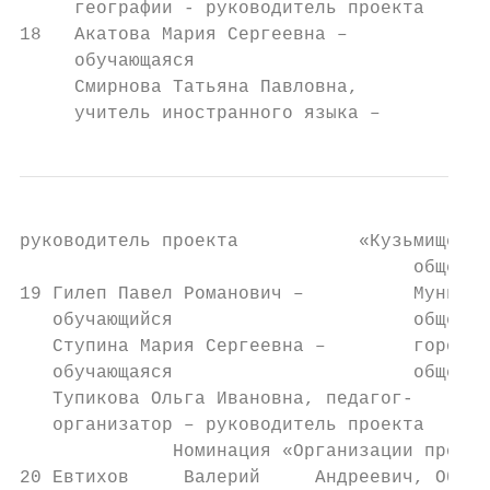
     географии - руководитель проекта

18   Акатова Мария Сергеевна –           Му
     обучающаяся                         об
     Смирнова Татьяна Павловна,          Ко
     учитель иностранного языка –        ра
руководитель проекта           «Кузьмищенск
                                    общеобр
19 Гилеп Павел Романович –          Муницип
   обучающийся                      общеобр
   Ступина Мария Сергеевна –        города 
   обучающаяся                      общеобр
   Тупикова Ольга Ивановна, педагог-

   организатор – руководитель проекта

              Номинация «Организации профес
20 Евтихов     Валерий     Андреевич, Облас