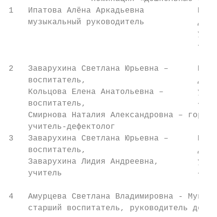
1   Ипатова Алёна Аркадьевна           Муни
    музыкальный руководитель           дошк
                                       учре
                                       «Сем
                                       горо
2   Заварухина Светлана Юрьевна –      Муни
    воспитатель,                       дошк
    Кольцова Елена Анатольевна –       учре
    воспитатель,                       «Сем
    Смирнова Наталия Александровна – город 
    учитель-дефектолог

3   Заварухина Светлана Юрьевна –      Муни
    воспитатель,                       дошк
    Заварухина Лидия Андреевна,        учре
    учитель                            «Сем
                                       горо
4   Амурцева Светлана Владимировна - Муници
    старший воспитатель, руководитель дошко