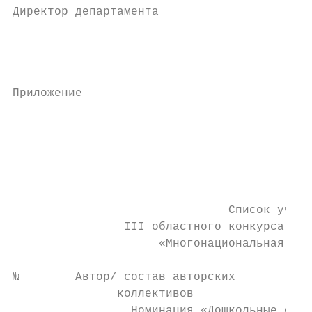
Директор департамента                     
Приложение

                                           
                                           
                                           
                                           
                               Список участ
                III областного конкурса «Эт
                     «Многонациональная Кос
№        Автор/ состав авторских         Об
               коллективов

                 Номинация «Дошкольные обра