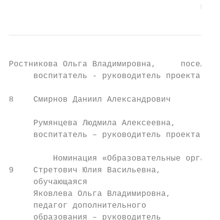
                                       комб
Ростникова Ольга Владимировна,     поселени
     воспитатель - руководитель проекта Буй
                                        Кос
8    Смирнов Даниил Александрович       Мун
                                        общ
     Румянцева Людмила Алексеевна,      «Га
     воспитатель – руководитель проекта (до
                                        мун
         Номинация «Образовательные организ
9    Стретович Юлия Васильевна,         Мун
     обучающаяся                        учр
     Яковлева Ольга Владимировна,       обр
     педагог дополнительного            тво
     образования – руководитель         мун