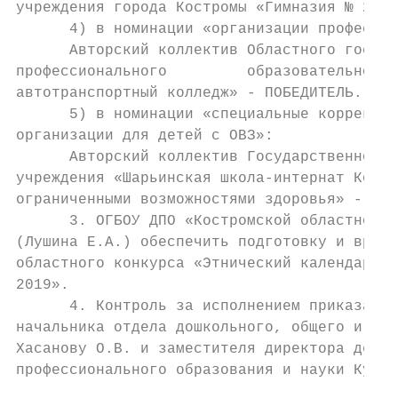
учреждения города Костромы «Гимназия № 28» 
      4) в номинации «организации профессио
      Авторский коллектив Областного госуда
профессионального         образовательного 
автотранспортный колледж» - ПОБЕДИТЕЛЬ.

      5) в номинации «специальные коррекцио
организации для детей с ОВЗ»:

      Авторский коллектив Государственного 
учреждения «Шарьинская школа-интернат Костр
ограниченными возможностями здоровья» - ПОБ
      3. ОГБОУ ДПО «Костромской областной и
(Лушина Е.А.) обеспечить подготовку и вруче
областного конкурса «Этнический календарь «
2019».

      4. Контроль за исполнением приказа во
начальника отдела дошкольного, общего и доп
Хасанову О.В. и заместителя директора депар
профессионального образования и науки Кульм