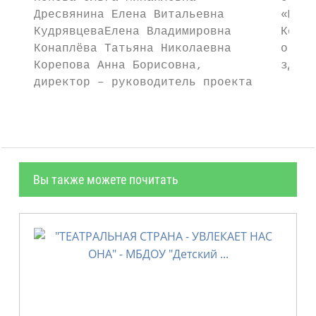
   Дресвянина Елена Витальевна        «Шарь
   КудрявцеваЕлена Владимировна       Костр
   Конаплёва Татьяна Николаевна       огран
   Корепова Анна Борисовна,           здоро
   директор – руководитель проекта
Вы также можете почитать