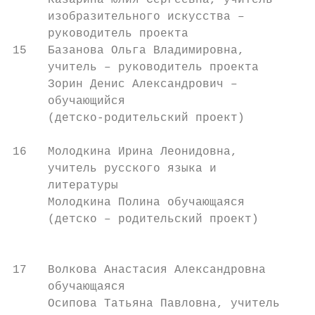
     Казарина Юлия Сергеевна, учитель

     изобразительного искусства –

     руководитель проекта

15   Базанова Ольга Владимировна,        Му
     учитель – руководитель проекта      об
     Зорин Денис Александрович –         Та
     обучающийся                         об
     (детско-родительский проект)        Бу
                                         Ко
16   Молодкина Ирина Леонидовна,         Му
     учитель русского языка и            об
     литературы                          ср
     Молодкина Полина обучающаяся        шк
     (детско – родительский проект)      г.
                                         му
                                         Ко
17   Волкова Анастасия Александровна     Му
     обучающаяся                         об
     Осипова Татьяна Павловна, учитель   Ко