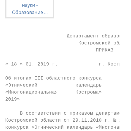
___________________________________________
                     Департамент образовани
                         Костромской област
                               ПРИКАЗ

« 18 » 01. 2019 г.              г. Кострома
Об итогах III областного конкурса

«Этнический             календарь

«Многонациональная      Кострома»

2019»

     В соответствии с приказом департамента
Костромской области от 29.11.2018 г. № 1903
конкурса «Этнический календарь «Многонацион