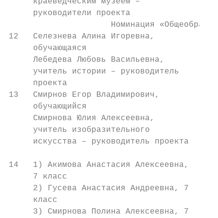
     краеведческим музеем –

     руководители проекта

                     Номинация «Общеобразов
12   Селезнева Алина Игоревна,          Мун
     обучающаяся                        общ
     Лебедева Любовь Васильевна,        Заб
     учитель истории – руководитель     общ
     проекта

13   Смирнов Егор Владимирович,         Мун
     обучающийся                        общ
     Смирнова Юлия Алексеевна,          «Во
     учитель изобразительного           общ
     искусства – руководитель проекта   гор
                                        Кос
14   1) Акимова Анастасия Алексеевна,   Мун
     7 класс                            общ
     2) Гусева Анастасия Андреевна, 7   гор
     класс

     3) Смирнова Полина Алексеевна, 7
