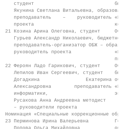
   студент                            бюдже
   Якунина Светлана Витальевна, образовател
   преподаватель    –    руководитель «Кост
   проекта                            колле
21 Козина Арина Олеговна, студент     Облас
   Гурьев Александр Николаевич, бюджетное  
   преподаватель-организатор ОБЖ – образова
   руководитель проекта               «Кост
                                      питан
22 Фероян Ладо Гарикович, студент     Облас
   Лепилов Иван Сергеевич, студент    бюдже
   Догадкина                Екатерина образ
   Александровна        преподаватель «Кост
   информатики,                       эконо
   Русакова Анна Андреевна методист

   – руководители проекта

Номинация «Специальные коррекционные образо
23 Перминова Ирина Валерьевна         Госуд
   Попова Ольга Михайловна            общео