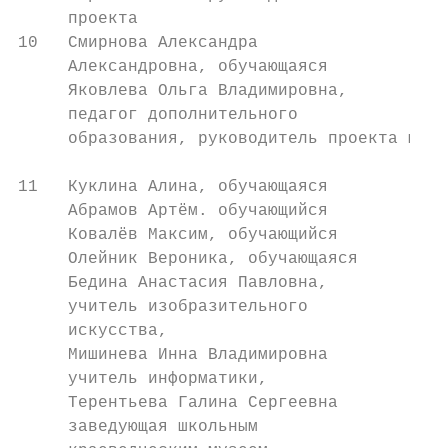
     проекта                            Кос
10   Смирнова Александра                Мун
     Александровна, обучающаяся         учр
     Яковлева Ольга Владимировна,       обр
     педагог дополнительного            тво
     образования, руководитель проекта муни
                                        Кос
11   Куклина Алина, обучающаяся         МКО
     Абрамов Артём. обучающийся         обр
     Ковалёв Максим, обучающийся        мун
     Олейник Вероника, обучающаяся      Кос
     Бедина Анастасия Павловна,         дет
     учитель изобразительного           МКО
     искусства,                         мун
     Мишинева Инна Владимировна         Кос
     учитель информатики,               сре
     Терентьева Галина Сергеевна        шко
     заведующая школьным                Сою