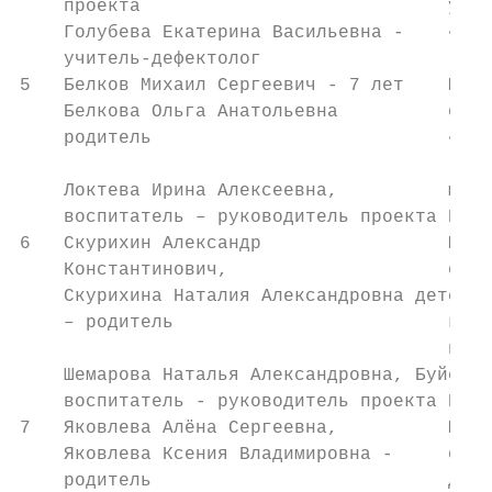
    проекта                            учре
    Голубева Екатерина Васильевна -    «Сем
    учитель-дефектолог                 горо
5   Белков Михаил Сергеевич - 7 лет    Муни
    Белкова Ольга Анатольевна          обще
    родитель                           «Кор
                                       (дош
    Локтева Ирина Алексеевна,          муни
    воспитатель – руководитель проекта Кост
6   Скурихин Александр                 Муни
    Константинович,                    обра
    Скурихина Наталия Александровна детский
    – родитель                         комб
                                       посе
    Шемарова Наталья Александровна, Буйског
    воспитатель - руководитель проекта Кост
7   Яковлева Алёна Сергеевна,          Муни
    Яковлева Ксения Владимировна -     обра
    родитель                           детс