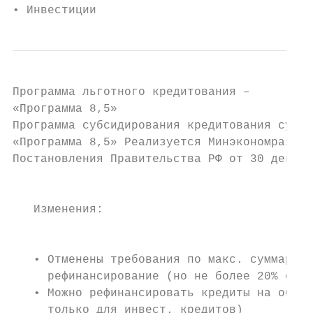
• Инвестиции                               
Программа льготного кредитования –

«Программа 8,5»

Программа субсидирования кредитования субъе
«Программа 8,5» Реализуется Минэкономразвит
Постановления Правительства РФ от 30 декабр
                                           
                                           
   Изменения:                              
                                           
   • Отменены требования по макс. суммарном
     рефинансирование (но не более 20% от о
   • Можно рефинансировать кредиты на оборо
     только для инвест. кредитов)          