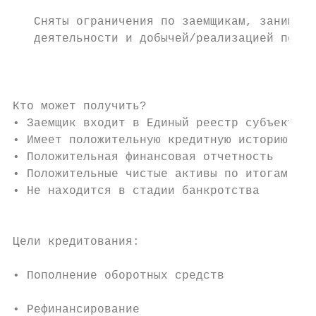
   Сняты ограничения по заемщикам, занимающ
   деятельности и добычей/реализацией полез
                                           
                                           
Кто может получить?                        
• Заемщик входит в Единый реестр субъектов 
• Имеет положительную кредитную историю

• Положительная финансовая отчетность

• Положительные чистые активы по итогам пос
• Не находится в стадии банкротства        
                                           
                                           
Цели кредитования:                         
                                           
• Пополнение оборотных средств

                                           
• Рефинансирование                         