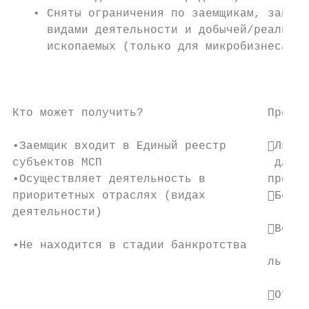
   • Сняты ограничения по заемщикам, занима
     видами деятельности и добычей/реализац
     ископаемых (только для микробизнеса и 
                                           
                                           
                                           
Кто может получить?                  Преиму
                                           
•Заемщик входит в Единый реестр      Льгот
субъектов МСП                         для с
•Осуществляет деятельность в         предпр
приоритетных отраслях (видах         Беспл
деятельности)

                                     Возмо
•Не находится в стадии банкротства

                                     льготн
                                           
                                     Отсут