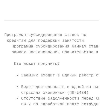
                                           
                                           
Программа субсидирования ставок по

 кредитам для поддержки занятости

   Программа субсидирования банкам ставок п
   рамках Постановления Правительства № 422
    Кто может получить?

     • Заемщик входит в Единый реестр субъе
     • Ведет деятельность в одной из наибол
       отраслях экономики (ПП-№434)        
     • Отсутствие задолженности перед бюдже
       РФ и по заработной плате сотрудникам
