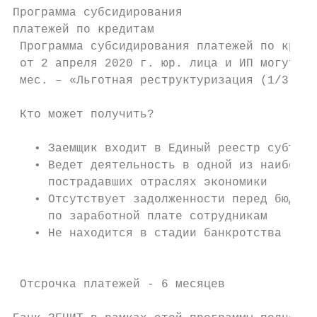
Программа субсидирования

платежей по кредитам

 Программа субсидирования платежей по креди
 от 2 апреля 2020 г. юр. лица и ИП могут на
 мес. – «Льготная реструктуризация (1/3, 1/
 Кто может получить?                       
                                           
   • Заемщик входит в Единый реестр субъект
   • Ведет деятельность в одной из наиболее
     пострадавших отраслях экономики       
   • Отсутствует задолженности перед бюджет
     по заработной плате сотрудникам

   • Не находится в стадии банкротства

                                           
 Отсрочка платежей - 6 месяцев             