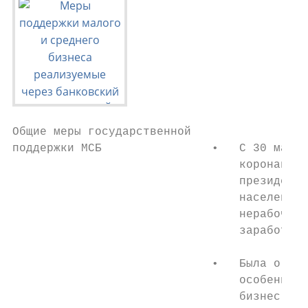
Общие меры государственной

поддержки МСБ                •   С 30 марта
                                 коронавиру
                                 президента
                                 населения 
                                 нерабочие 
                                 заработной
                             •   Была огран
                                 особенно п
                                 бизнес, а 