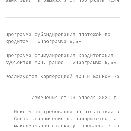
Банк ЗЕНИТ в рамках этой программы полность
Программа субсидирования платежей по

кредитам - «Программа 6,5»

                                           
Программа стимулирования кредитования

субъектов МСП, ранее – «Программа 6,5».

                                           
Реализуется Корпорацией МСП и Банком России

                                           
         Изменения от 09 апреля 2020 г.:   
                                           
   Исключены требования об отсутствии задол
   Сняты ограничения по приоритетности отра
   максимальная ставка установлена в размер