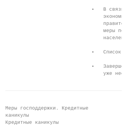
                             •   В связи с 
                                 экономичес
                                 правительс
                                 меры по по
                                 населения 
                             •   Список мер
                             •   Завершение
                                 уже нескол
Меры господдержки. Кредитные

каникулы

Кредитные каникулы
