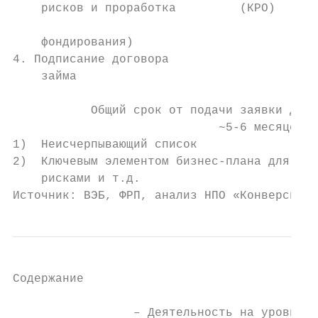
    рисков и проработка         (КРО)      
                                           
    фондирования)

4. Подписание договора                     
    займа                                  
           Общий срок от подачи заявки до п
                             ~5-6 месяцев  
1)  Неисчерпывающий список

2)  Ключевым элементом бизнес-плана для ФРП
    рисками и т.д.

Источник: ВЭБ, ФРП, анализ НПО «Конверсия»
Содержание                                 
                 ‒ Деятельность на уровне о