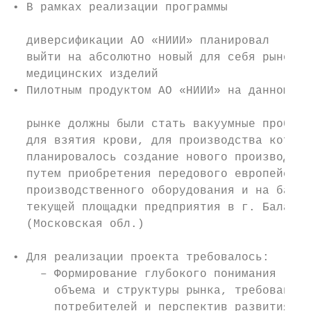
• В рамках реализации программы            
                                           
  диверсификации АО «НИИИ» планировал      
  выйти на абсолютно новый для себя рынок  
  медицинских изделий                      
• Пилотным продуктом АО «НИИИ» на данном   
                                           
  рынке должны были стать вакуумные пробирк
  для взятия крови, для производства которы
  планировалось создание нового производств
  путем приобретения передового европейског
  производственного оборудования и на базе 
  текущей площадки предприятия в г. Балаших
  (Московская обл.)                        
                                           
• Для реализации проекта требовалось:      
    ‒ Формирование глубокого понимания     
      объема и структуры рынка, требований 
      потребителей и перспектив развития ры