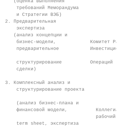
   (оценка выполнения                      
    требований Меморандума                 
    и Стратегии ВЭБ)

2. Предварительная                         
    экспертиза                             
   (анализ концепции и                     
    бизнес-модели,            Комитет Разви
    предварительное           Инвестиционны
                                           
    структурирование          Операций (КРИ
    сделки)                                
                                           
3. Комплексный анализ и                    
    структурирование проекта               
                                           
    (анализ бизнес-плана и                 
    финансовой модели,          Коллегиальн
                                рабочий орг
    term sheet, экспертиза                 