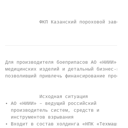
                                           
                                           
            ФКП Казанский пороховой завод

                                           
Для производителя боеприпасов АО «НИИИ» был
медицинских изделий и детальный бизнес-план
позволивший привлечь финансирование проекта
                                           
            Исходная ситуация              
• АО «НИИИ» – ведущий российский           
  производитель систем, средств и          
  инструментов взрывания                   
• Входит в состав холдинга «НПК «Техмаш»   