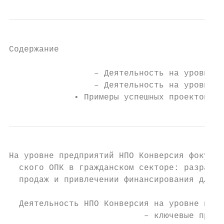
Содержание                                 
                 ‒ Деятельность на уровне о
                 ‒ Деятельность на уровне п
             • Примеры успешных проектов НП
На уровне предприятий НПО Конверсия фокусир
  ского ОПК в гражданском секторе: разработ
  продаж и привлечении финансирования для р
  Деятельность НПО Конверсия на уровне пред
                           – ключевые пробл