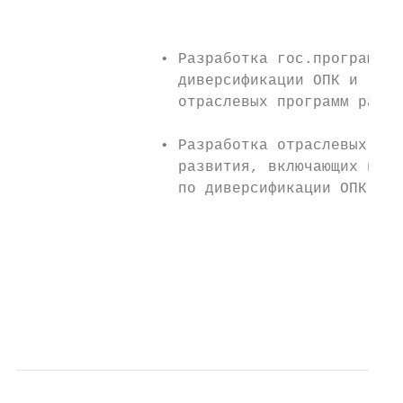
                                           
                                           
                • Разработка гос.программ  
                  диверсификации ОПК и     
                  отраслевых программ разви
                                           
                • Разработка отраслевых пла
                  развития, включающих прое
                  по диверсификации ОПК    
                                           
                                           
                                           
                                           
                                           
                                          