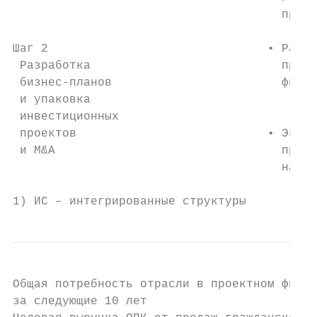
                                      произ
Шаг 2                               • Разра
 Разработка                           проек
 бизнес-планов                        финан
 и упаковка                              ‒ 
 инвестиционных                            
 проектов                           • Экспе
 и M&A                                проек
                                      напра
1) ИС – интегрированные структуры
Общая потребность отрасли в проектном финан
за следующие 10 лет
