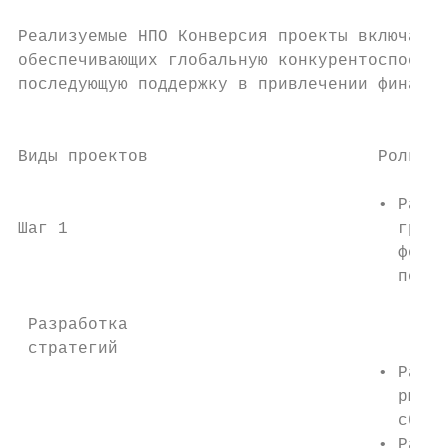
Реализуемые НПО Конверсия проекты включают 
обеспечивающих глобальную конкурентоспособн
последующую поддержку в привлечении финанси
                                           
Виды проектов                       Роль НП
                                    • Разра
Шаг 1                                 гражд
                                      форми
                                      портф
                                         ‒ 
 Разработка                                
 стратегий

                                    • Разра
                                      рынки
                                      сбыта
                                    • Разра