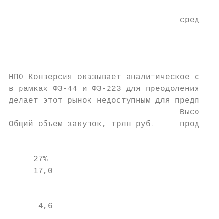
                                           
                                   среда
НПО Конверсия оказывает аналитическое сопро
в рамках ФЗ-44 и ФЗ-223 для преодоления иск
делает этот рынок недоступным для предприят
                                   Высокоте
Общий объем закупок, трлн руб.     продукци
                                           
     27%                                   
     17,0                                  
                                           
                                           
      4,6                                  
                                           