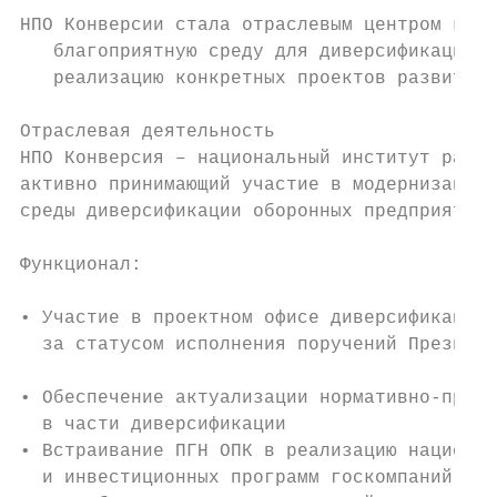
НПО Конверсии стала отраслевым центром комп
   благоприятную среду для диверсификации, 
   реализацию конкретных проектов развития 
Отраслевая деятельность                    
НПО Конверсия – национальный институт разви
активно принимающий участие в модернизации 
среды диверсификации оборонных предприятий 
Функционал:                                
                                           
• Участие в проектном офисе диверсификации 
  за статусом исполнения поручений Президен
                                           
• Обеспечение актуализации нормативно-право
  в части диверсификации                   
• Встраивание ПГН ОПК в реализацию национал
  и инвестиционных программ госкомпаний и Е