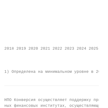
                                           
                                           
                                           
                                           
                                           
                                           
                                           
                                           
2018 2019 2020 2021 2022 2023 2024 2025 202
                                           
                                           
1) Определена на минимальном уровне в 20% о
НПО Конверсия осуществляет поддержку привле
ных финансовых институтах, осуществляющих п