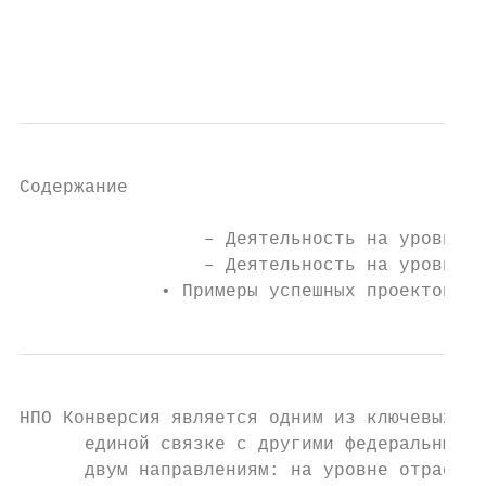
                                           
                                           
                                           
Содержание                                 
                 ‒ Деятельность на уровне о
                 ‒ Деятельность на уровне п
             • Примеры успешных проектов НП
НПО Конверсия является одним из ключевых аг
      единой связке с другими федеральными 
      двум направлениям: на уровне отрасли 