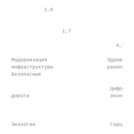
                                           
             1,6                           
                                           
                                           
                   1,7                     
                                     4,0   
  Модернизация                    Здравоох-
  инфраструктуры                  ранение  
  Безопасные

                                           
                                   Цифровая

  дороги                           экономик
                                           
                                           
                                           
  Экология                         Городска
                                           