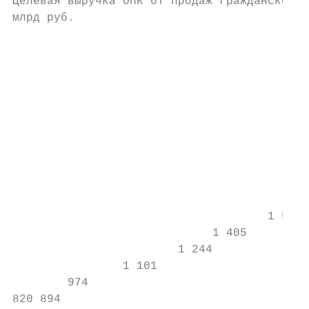
Целевая выручка ОПК от продаж гражданской п
млрд руб.                                  
                                           
                                           
                                           
                                           
                                           
                                           
                                           
                                           
                                           
                                          1
                                     1 588 
                             1 405         
                        1 244

                1 101

        974

820 894                                    