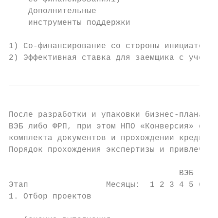
    Дополнительные                         
    инструменты поддержки                  
1) Со-финансирование со стороны инициатора 
2) Эффективная ставка для заемщика с учетом
После разработки и упаковки бизнес-плана пр
ВЭБ либо ФРП, при этом НПО «Конверсия» обес
комплекта документов и прохождении кредитны
Порядок прохождения экспертизы и привлечени
                                   ВЭБ (от 
Этап                Месяцы:  1 2 3 4 5 6 7 
1. Отбор проектов                          
                                           