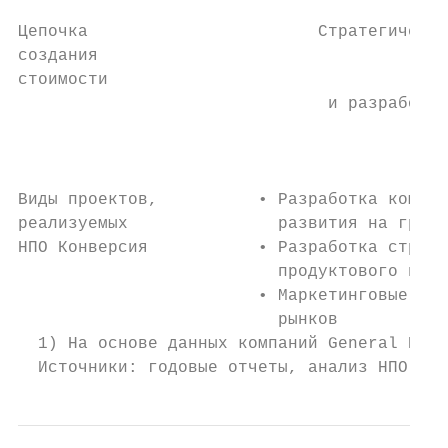
Цепочка                       Стратегически
создания                                   
стоимости

                               и разработка
                                           
                                           
Виды проектов,          • Разработка компле
реализуемых               развития на гражд
НПО Конверсия           • Разработка страте
                          продуктового порт
                        • Маркетинговые исс
                          рынков

  1) На основе данных компаний General Elec
  Источники: годовые отчеты, анализ НПО Кон