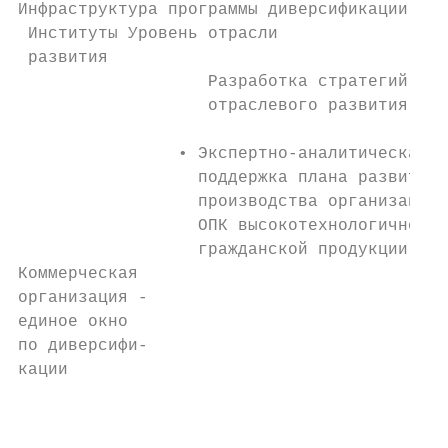
Инфраструктура программы диверсификации ОПК

 Институты Уровень отрасли                 
 развития

                   Разработка стратегий    
                   отраслевого развития    
                                           
                • Экспертно-аналитическая  
                  поддержка плана развития 
                  производства организациям
                  ОПК высокотехнологичной  
                  гражданской продукции    
Коммерческая                               
организация -                              
единое окно                                
по диверсифи-                              
кации                                      
                                           
                                           
                                           