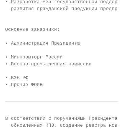
• Разработка мер государственной поддержки 
  развития гражданской продукции предприяти
                                           
                                           
Основные заказчики:

                                           
• Администрация Президента

                                           
• Минпромторг России                       
• Военно-промышленная комиссия             
                                           
• ВЭБ.РФ                                   
• Прочие ФОИВ                              
В соответствии с поручениями Президента фок
  обновленных КПЭ, создание реестра новой П