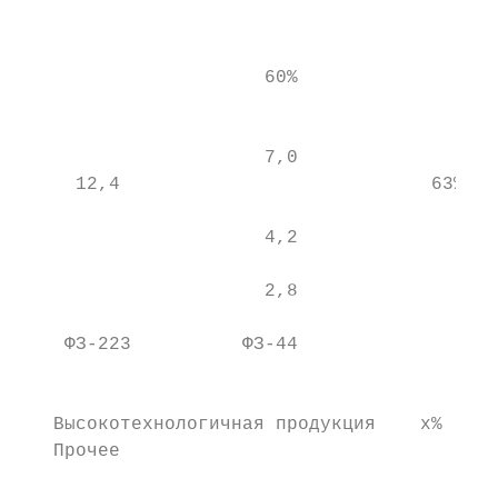
                                           
                                           
                      60%                  
                                           
                                           
                      7,0                  
     12,4                            63%   
                                           
                      4,2

                      2,8

                                           
    ФЗ-223          ФЗ-44

                                           
                                           
   Высокотехнологичная продукция    х%     
   Прочее                                  
                                           