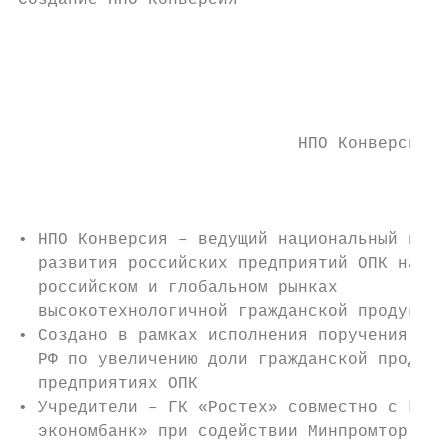
Создание НПО Конверсия                     
                                           
                                           
                                           
                            НПО Конверсия  
                                           
                                           
                                           
• НПО Конверсия – ведущий национальный инст
  развития российских предприятий ОПК на

  российском и глобальном рынках

  высокотехнологичной гражданской продукции
• Создано в рамках исполнения поручения Пре
  РФ по увеличению доли гражданской продукц
  предприятиях ОПК                         
• Учредители – ГК «Ростех» совместно с ГК «
  экономбанк» при содействии Минпромторга Р