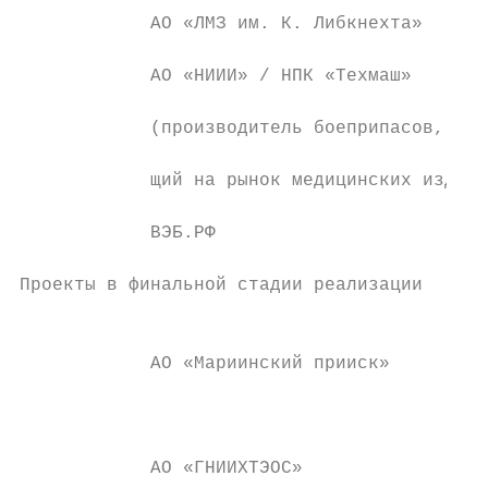
            АО «ЛМЗ им. К. Либкнехта»

                                           
            АО «НИИИ» / НПК «Техмаш»

                                           
            (производитель боеприпасов, вых
                                           
            щий на рынок медицинских издели
                                           
            ВЭБ.РФ

                                           
Проекты в финальной стадии реализации

                                           
            АО «Мариинский прииск»

                                           
                                           
            АО «ГНИИХТЭОС»
