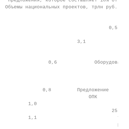
 предложения, которое составляет 18% от тре
Объемы национальных проектов, трлн руб.    
                                           
                                           
                                    0,5    
                                           
                         3,1               
                                           
                                           
               0,6             Оборудование

                                           
                                           
                                           
             0,8         Предложение      0
                             ОПК           
        1,0                                
                                     25,7

        1,1                            трлн
                                       руб.