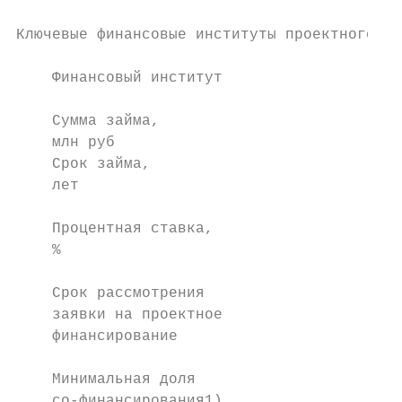
Ключевые финансовые институты проектного фи
    Финансовый институт

    Сумма займа,                           
    млн руб

    Срок займа,                            
    лет                                    
                                           
    Процентная ставка,                     
    %                                      
                                           
    Срок рассмотрения                      
    заявки на проектное                    
    финансирование                         
                                           
    Минимальная доля                       
    со-финансирования1)
