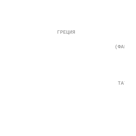
                                           
                                           
                 ГРЕЦИЯ

                                    (ФАКТ 2
                                           
                                           
                                     ТАТАРС
                                           
                                           
                                           
                                           