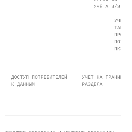
                              УЧЁТА Э/Э

                                     УЧЁТ Э
                                     ТАРИФА
                                     ПРОФИЛ
                                     ПОТРЕБ
                                     ПКЭ   
                                           
                                           
  ДОСТУП ПОТРЕБИТЕЛЕЙ     УЧЕТ НА ГРАНИЦЕ  
  К ДАННЫМ                РАЗДЕЛА          
                                           