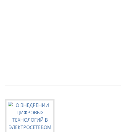
                                           
                                           
                                           
                                           
                                           
                                           
                                           
                                           