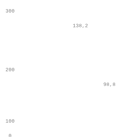
                                           
300

                                           
                      138,2

                                         10
                                           
200                                        
                                           
                                98,8

                                           
                                           
100                                        
                                           
 0                                         