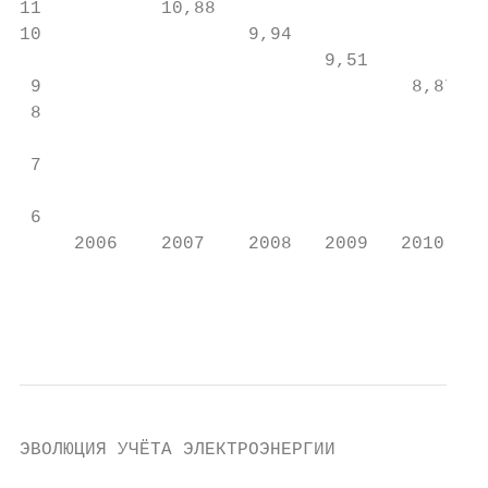
11           10,88

10                   9,94

                            9,51

 9                                  8,87

 8                                         
                                           
 7                                         
                                           
 6                                         
     2006    2007    2008   2009   2010    
                                           
                                           
ЭВОЛЮЦИЯ УЧЁТА ЭЛЕКТРОЭНЕРГИИ
