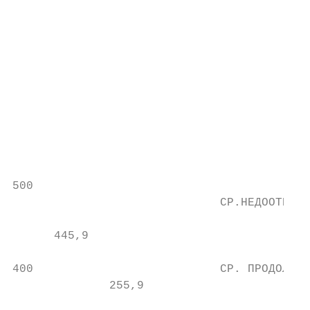
                                           
                                           
                                           
                                           
                                           
                                           
                                           
                                           
                                           
                                           
500

                              СР.НЕДООТПУСК
                                           
      445,9

400                           СР. ПРОДОЛЖИТ
              255,9
