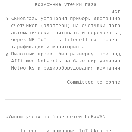
          возможные утечки газа.

                                    Источни
§ «Киевгаз» установил приборы дистанционной
  счетчиков (адаптеры) на счетчики потребле
  автоматически считывать и передавать данн
  через NB-IoT сеть lifecell на сервер ПАО 
  тарификации и мониторинга

§ Пилотный проект был развернут при поддерж
  Affirmed Networks на базе виртуализирован
  Networks и радиооборудования компании Eri
                     Committed to connectin
«Умный учет» на базе сетей LoRaWAN

     lifecell и компания IoT Ukraine
