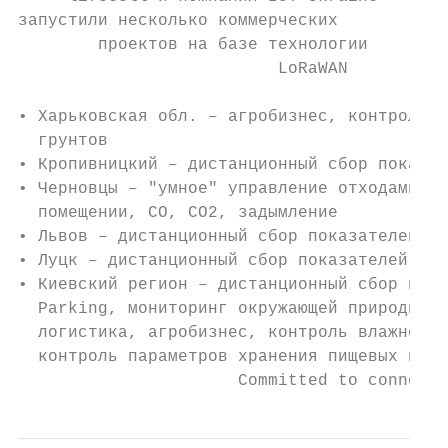
запустили несколько коммерческих

        проектов на базе технологии

                          LoRaWAN

• Харьковская обл. – агробизнес, контроль в
  грунтов

• Кропивницкий – дистанционный сбор показат
• Черновцы – "умное" управление отходами, к
  помещении, CO, CO2, задымление

• Львов – дистанционный сбор показателей эл
• Луцк – дистанционный сбор показателей вод
• Киевский регион – дистанционный сбор пока
  Parking, мониторинг окружающей природной 
  логистика, агробизнес, контроль влажности
  контроль параметров хранения пищевых прод
                      Committed to connecti