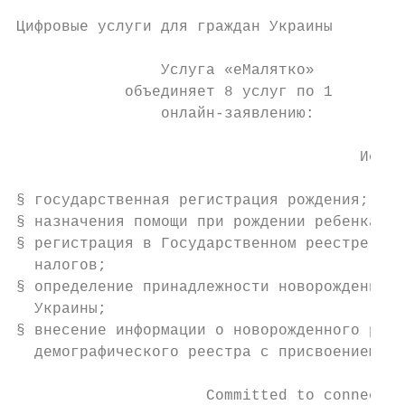
Цифровые услуги для граждан Украины

                Услуга «еМалятко»

            объединяет 8 услуг по 1

                онлайн-заявлению:

                                      Источ
§ государственная регистрация рождения; рег
§ назначения помощи при рождении ребенка;

§ регистрация в Государственном реестре физ
  налогов;

§ определение принадлежности новорожденного
  Украины;

§ внесение информации о новорожденного ребе
  демографического реестра с присвоением ун
                     Committed to connectin