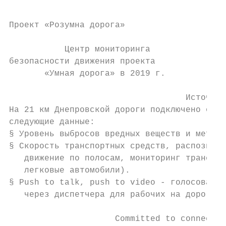
Проект «Розумна дорога»

           Центр мониторинга

безопасности движения проекта

       «Умная дорога» в 2019 г.

                                   Источник
На 21 км Днепровской дороги подключено обор
следующие данные:

§ Уровень выбросов вредных веществ и метеоп
§ Скорость транспортных средств, распознава
   движение по полосам, мониторинг транспор
   легковые автомобили).

§ Push to talk, push to video - голосовая и
   через диспетчера для рабочих на дороге и
                     Committed to connectin