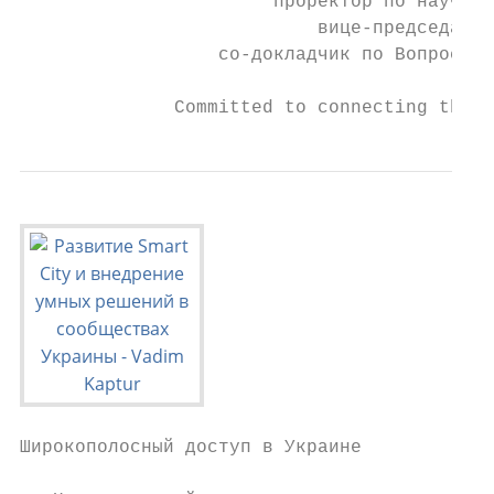
                       проректор по научной
                           вице-председател
                  со-докладчик по Вопросу 1
              Committed to connecting the w
Широкополосный доступ в Украине
