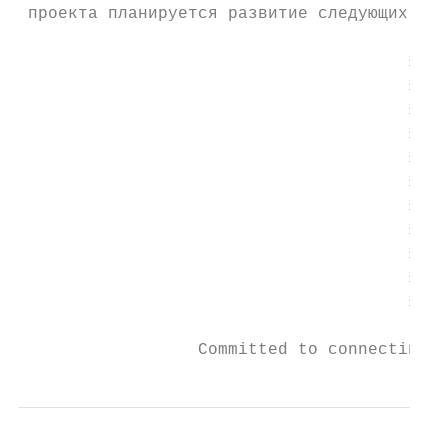
 проекта планируется развитие следующих сос
                                       §   
                                       §   
                                       §   
                                       §   
                                       §   
                                       §   
                                       §   
                                       §   
                                       §   
                                       §   
                                       §   
                  Committed to connecting t