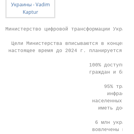
Министерство цифровой трансформации Украины

  Цели Министерства вписываются в концепцию
 настоящее время до 2024 г. планируется дос
                            100% доступных 
                            граждан и бизне
                                 95% трансп
                                  инфрастру
                             населенных пун
                               иметь доступ
                              6 млн украинц
                             вовлечены в пр