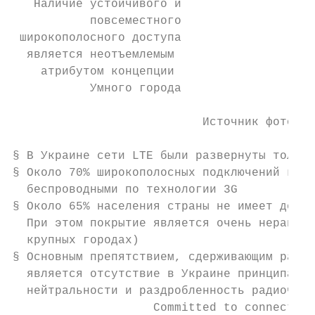
   Наличие устойчивого и

           повсеместного

 широкополосного доступа

  является неотъемлемым

    атрибутом концепции

           Умного города

                           Источник фото: h
§ В Украине сети LTE были развернуты только
§ Около 70% широкополосных подключений к Ин
  беспроводными по технологии 3G

§ Около 65% населения страны не имеет досту
  При этом покрытие является очень неравном
  крупных городах)

§ Основным препятствием, сдерживающим разви
  является отсутствие в Украине принципа те
  нейтральности и раздробленность радиочаст
                    Committed to connecting