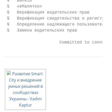
 §   BankID

 §   «еМалятко»

 §   Верификация водительских прав

 §   Верификация свидетельства о регистраци
 §   Определение надлежащего пользователя т
 §   Замена водительских прав

                      Committed to connecti