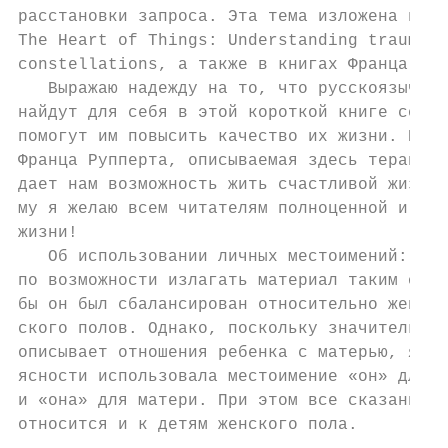
расстановки запроса. Эта тема изложена в мо
The Heart of Things: Understanding trauma —
constellations, а также в книгах Франца Руп
   Выражаю надежду на то, что русскоязычные
найдут для себя в этой короткой книге совет
помогут им повысить качество их жизни. По м
Франца Рупперта, описываемая здесь терапия 
дает нам возможность жить счастливой жизнью
му я желаю всем читателям полноценной и сча
жизни!

   Об использовании личных местоимений: я с
по возможности излагать материал таким обра
бы он был сбалансирован относительно женско
ского полов. Однако, поскольку значительная
описывает отношения ребенка с матерью, я ча
ясности использовала местоимение «он» для р
и «она» для матери. При этом все сказанное,
относится и к детям женского пола.