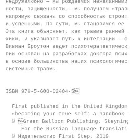
недружелюбно — мы рождаемся нежеланными или
ности, защищенности,— мы получаем «травму р
напрямую связаны со способностью строить га
и успешными. По сути, мы становимся ее зало
Эта книга объясняет, как травма ранней прив
хики, и указывает путь к интеграции — форми
Вивиан Броутон ведет психотерапевтическую п
пии основан на разработках доктора психолог
в основе большинства наших психологических 
системные травмы.

                                           
                                           
ISBN 978-5-600-02404-5

  First published in the United Kingdom in 
  «becoming your true self: a handbook for 
  © Green Balloon Publishing, Steyning, BN
     For the Russian language translation: 
  © Издательство First Step, 2019
