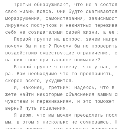
   Третьи обнаруживают, что не в состоянии 
свою жизнь вовсе. Они будто скатываются по 
моразрушения, самоистязания, зависимостей, 
лируемых поступков и невнятных переживаний,
себя не созидателями своей жизни, а ее жерт
   Первой группе на вопрос, зачем напрягать
почему бы и нет? Почему бы не проверить, по
воздействию существующие ограничения, если 
на них свое пристальное внимание?

   Второй группе я отвечу, что у вас, в общ
ра. Вам необходимо что-то предпринять, инач
скорее всего, ухудшится.

   И, наконец, третьим: надеюсь, что в этой
жете найти некоторые объяснения вашим смеша
чувствам и переживаниям, и это поможет вам 
верный путь исцеления.

   Я верю, что мы можем преодолеть последст
мы, в этом я нисколько не сомневаюсь. Но мы