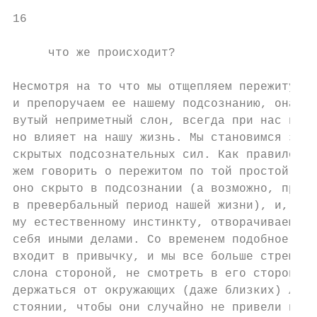
16

     что же происходит?

Несмотря на то что мы отщепляем пережитую т
и препоручаем ее нашему подсознанию, она, к
вутый неприметный слон, всегда при нас и по
но влияет на нашу жизнь. Мы становимся зало
скрытых подсознательных сил. Как правило, м
жем говорить о пережитом по той простой при
оно скрыто в подсознании (а возможно, произ
в превербальный период нашей жизни), и, сле
му естественному инстинкту, отворачиваемся 
себя иными делами. Со временем подобное пов
входит в привычку, и мы все больше стремимс
слона стороной, не смотреть в его сторону, 
держаться от окружающих (даже близких) люде
стоянии, чтобы они случайно не привели нас 