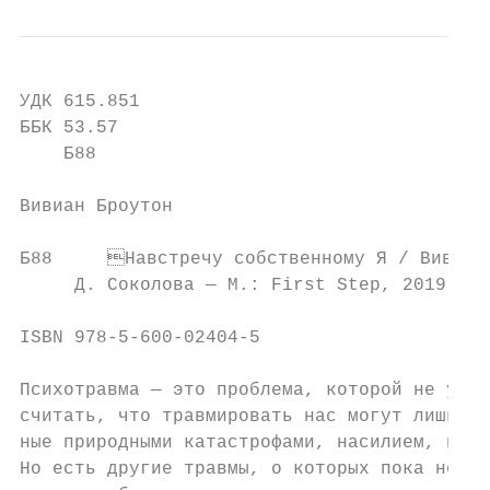
УДК 615.851

ББК 53.57

    Б88

Вивиан Броутон

Б88	Навстречу собственному Я / Вивиан Броутон. — Перевод с английского

     Д. Соколова — M.: First Step, 2019. — 
ISBN 978-5-600-02404-5

Психотравма — это проблема, которой не удае
считать, что травмировать нас могут лишь тя
ные природными катастрофами, насилием, несч
Но есть другие травмы, о которых пока не го