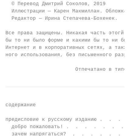
  © Перевод Дмитрий Соколов, 2019

  Иллюстрации — Карен Макмиллан. Обложка — 
  Редактор — Ирина Степачева-Бохенек.

Все права защищены. Никакая часть этогй кни
бы то ни было форме и какими бы то ни было 
Интернет и в корпоративных сетях, а также з
ного использования, без письменного разреше
                       Отпечатано в типогра
содержание

предисловие к русскому изданию .  .  .  .  
  добро пожаловать! .  .  .  .  .  .  .  . 
  зачем напрягаться?  .  .  .  .  .  .  .  