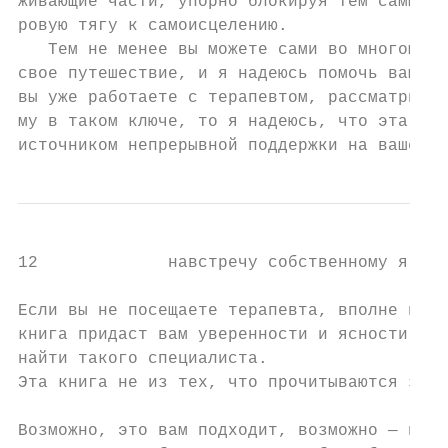
живающие части, упорно блокируя тем самым н
ровую тягу к самоисцелению.

   Тем не менее вы можете сами во многом об
свое путешествие, и я надеюсь помочь вам в 
вы уже работаете с терапевтом, рассматриваю
му в таком ключе, то я надеюсь, что эта кни
источником непрерывной поддержки на вашем п
12             навстречу собственному я

Если вы не посещаете терапевта, вполне возм
книга придаст вам уверенности и ясности в р
найти такого специалиста.

Эта книга не из тех, что прочитываются за о
Возможно, это вам подходит, возможно — нет.