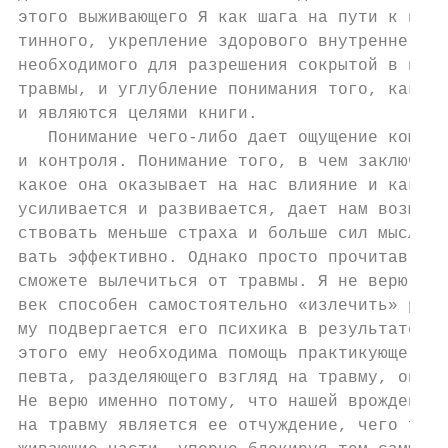
этого выживающего Я как шага на пути к выяв
тинного, укрепление здорового внутреннего п
необходимого для разрешения сокрытой в подс
травмы, и углубление понимания того, как эт
и являются целями книги.

   Понимание чего-либо дает ощущение компет
и контроля. Понимание того, в чем заключает
какое она оказывает на нас влияние и как эт
усиливается и развивается, дает нам возможн
ствовать меньше страха и больше сил мыслить
вать эффективно. Однако просто прочитав эту
сможете вылечиться от травмы. Я не верю в т
век способен самостоятельно «излечить» раск
му подвергается его психика в результате тр
этого ему необходима помощь практикующего п
певта, разделяющего взгляд на травму, описа
Не верю именно потому, что нашей врожденной
на травму является ее отчуждение, чего треб