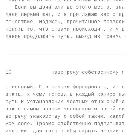
травмы и что мы со всем этим можем поделать
   Если вы дочитали до этого места, значит,
лали первый шаг, и я приглашаю вас отправит
тешествие. Надеюсь, прочитанное позволит ва
понять то, что с вами происходит, и у вас п
лание продолжить путь. Выход из травмы — пр
10             навстречу собственному я

степенный. Его нельзя форсировать, и только
знать, к чему готовы в каждый конкретный мо
путь к установлению честных отношений с сам
как с самым важным человеком в вашей жизни,
встречу знакомству с собой таким, какой вы 
мом деле. Травме свойственно подпитывать ра
иллюзии, для того чтобы скрыть реалии самой