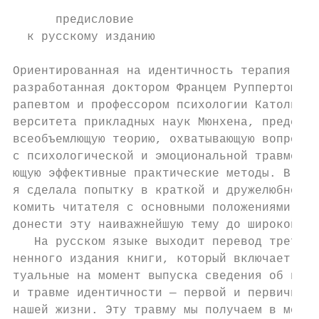
      предисловие

  к русскому изданию

Ориентированная на идентичность терапия пси
разработанная доктором Францем Руппертом, п
рапевтом и профессором психологии Католичес
верситета прикладных наук Мюнхена, представ
всеобъемлющую теорию, охватывающую вопросы 
с психологической и эмоциональной травмой и
ющую эффективные практические методы. В сво
я сделала попытку в краткой и дружелюбной ф
комить читателя с основными положениями тео
донести эту наиважнейшую тему до широкой ау
   На русском языке выходит перевод третьег
ненного издания книги, который включает наи
туальные на момент выпуска сведения об иден
и травме идентичности — первой и первичной 
нашей жизни. Эту травму мы получаем в момен