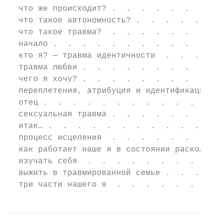
  что же происходит? .  .  .  .  .  .  .  .
  что такое автономность? .  .  .  .  .  . 
  что такое травма?  .  .  .  .  .  .  .  .
  начало .  .  .  .  .  .  .  .  .  .  .  .
  кто я? — травма идентичности  .  .  .  . 
  травма любви .  .  .  .  .  .  .  .  .  .
  чего я хочу? .  .  .  .  .  .  .  .  .  .
  переплетения, атрибуция и идентификация .
  отец .  .  .  .  .  .  .  .  .  .  .  .  
  сексуальная травма .  .  .  .  .  .  .  .
  итак… .  .  .  .  .  .  .  .  .  .  .  . 
  процесс исцеления  .  .  .  .  .  .  .  .
  как работает наше я в состоянии раскола  
  изучать себя  .  .  .  .  .  .  .  .  .  
  выжить в травмированной семье .  .  .  . 
  три части нашего я  .  .  .  .  .  .  .  