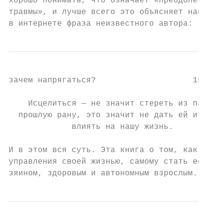
хорошо понимать, что означает «преодолеть п
травмы», и лучше всего это объясняет найден
в интернете фраза неизвестного автора:
зачем напрягаться?                    15

    Исцелиться — не значит стереть из памят
  прошлую рану, это значит не дать ей и дал
             влиять на нашу жизнь.

И в этом вся суть. Эта книга о том, как вер
управления своей жизнью, самому стать ее ав
зяином, здоровым и автономным взрослым.