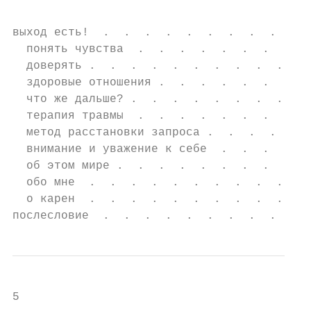
выход есть!  .  .  .  .  .  .  .  .  .  .  
  понять чувства  .  .  .  .  .  .  .  .  .
  доверять .  .  .  .  .  .  .  .  .  .  . 
  здоровые отношения .  .  .  .  .  .  .  .
  что же дальше? .  .  .  .  .  .  .  .  . 
  терапия травмы  .  .  .  .  .  .  .  .  .
  метод расстановки запроса .  .  .  .  .  
  внимание и уважение к себе  .  .  .  .  .
  об этом мире .  .  .  .  .  .  .  .  .  .
  обо мне  .  .  .  .  .  .  .  .  .  .  . 
  о карен  .  .  .  .  .  .  .  .  .  .  . 
послесловие  .  .  .  .  .  .  .  .  .  .  
5
