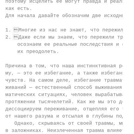
поэтому исцелить ее могут правда и реальнос
как есть.

Для начала давайте обозначим две исходные п
1. Многие из нас не знают, что пережили тр
2. Даже если мы знаем, что пережили травму
    осознаем ее реальные последствия и с тр
    их преодолеть.

Причина в том, что наша инстинктивная реакц
му, — это ее избегание, а также избегание с
чувств. На самом деле, избегание травматиче
живаний — естественный способ выживания в т
матических ситуациях, человек вырабатывал е
протяжении тысячелетий. Как же мы это делае
диссоциируем переживание, отщепляя его таки
от нашего разума и отсылая в глубины подсоз
   Однако, скрываясь от своей травмы, мы ос
в заложниках. Неизлеченная травма влияет на