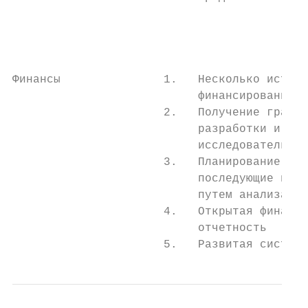
                                           
                                           
                                           
                                           
Финансы               1.   Несколько источн
                           финансирования  
                      2.   Получение гранто
                           разработки и нау
                           исследовательски
                      3.   Планирование бюд
                           последующие пери
                           путем анализа пр
                      4.   Открытая финансо
                           отчетность

                      5.   Развитая система