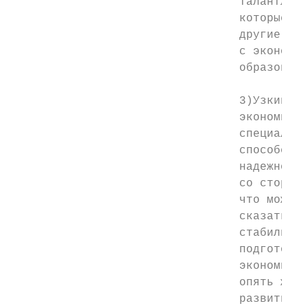
                                 талантливы
                                 которые пр
                                 другие уче
                                 с экономич
                                 образовани
                                 3)Узкий сп
                                 экономичес
                                 специально
                                 способен п
                                 надежное ф
                                 со стороны
                                 что может 
                                 сказаться 
                                 стабилизир
                                 подготовки
                                 экономичес
                                 опять же в
                                 развитие и
