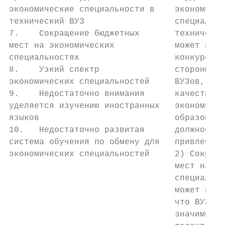
экономические специальности в    экономичес
технический ВУЗ                  специально
7.    Сокращение бюджетных       технически
мест на экономических            может возн
специальностях                   конкурентн
8.    Узкий спектр               стороны не
экономических специальностей     ВУЗов, ока
9.    Недостаточно внимания      качественн
уделяется изучению иностранных   экономичес
языков                           образовани
10.   Недостаточно развитая      должное вн
система обучения по обмену для   привлечени
экономических специальностей     2) Сокраще
                                 мест на эк
                                 специально
                                 может прив
                                 что ВУЗ по
                                 значимое ч