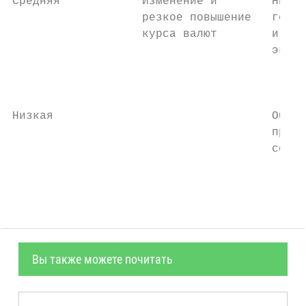
Средняя            Изменение и        Низки
                   резкое повышение   госуд
                   курса валют        и обо
                                      эконо
                                           
                                           
                                           
Низкая                                Обуче
                                      препо
                                      соста
                                           
Вы также можете почитать