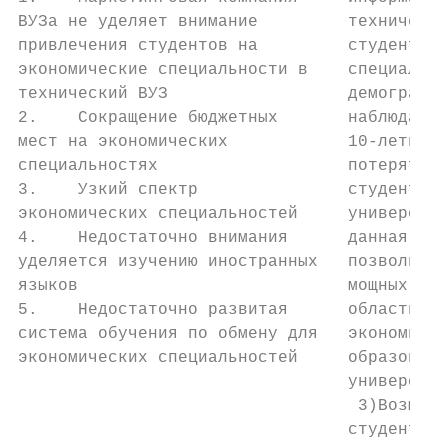
ВУЗа не уделяет внимание         техническо
привлечения студентов на         студентов 
экономические специальности в    специально
технический ВУЗ                  демографич
2.    Сокращение бюджетных       наблюдаемы
мест на экономических            10-летие, 
специальностях                   потерять п
3.    Узкий спектр               студентов 
экономических специальностей     университе
4.    Недостаточно внимания      данная сил
уделяется изучению иностранных   позволит п
языков                           мощных кон
5.    Недостаточно развитая      области ра
система обучения по обмену для   экономичес
экономических специальностей     образовани
                                 университе
                                  3)Возможн
                                 студентов 