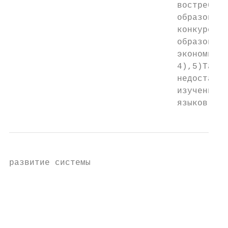
                                 востребова
                                 образовани
                                 конкуренто
                                 образовани
                                 экономичес
                                 4),5)Так к
                                 недостаточ
                                 изучению и
                                 языков и н
развитие системы

                                           
                                           
                                           
                                           
                                           