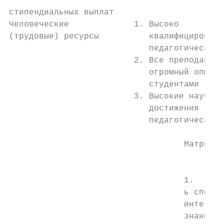
стипендиальных выплат

Человеческие             1. Высоко         
(трудовые) ресурсы          квалифицированн
                            педагогический 
                         2. Все преподавате
                            огромный опыт р
                            студентами

                         3. Высокие научные

                            достижения

                            педагогического
                                   Матрица 
                                        Воз
                                   1.    Во
                                   ь специа
                                   интегрир
                                   знаниями