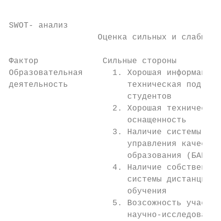
SWOT- анализ

                  Оценка сильных и слабых с
                                           
Фактор             Сильные стороны         
Образовательная      1. Хорошая информацион
деятельность            техническая подгото
                        студентов          
                     2. Хорошая техническая
                        оснащенность       
                     3. Наличие системы    
                        управления качество
                        образования (БАРС) 
                     4. Наличие собственной
                        системы дистанционн
                        обучения           
                     5. Возсожность участия
                        научно-исследовател