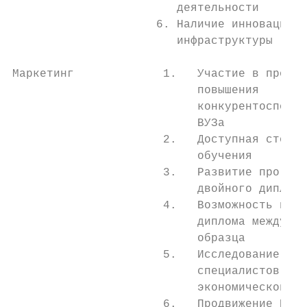
                        деятельности       
                     6. Наличие инновационн
                        инфраструктуры     
                                           
Маркетинг             1.   Участие в програ
                           повышения       
                           конкурентоспособ
                           ВУЗа            
                      2.   Доступная стоимо
                           обучения        
                      3.   Развитие програм
                           двойного диплома
                      4.   Возможность полу
                           диплома междунар
                           образца         
                      5.   Исследование спр
                           специалистов в  
                           экономической сф
                      6.   Продвижение НИОК