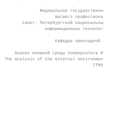
              Федеральное государственное б
                    высшего профессионально
       Санкт- Петербургский национальный ис
                информационных технологий, 
                    Кафедра прикладной экон
    Анализ внешней среды Университета ИТМО.

The analysis of the external environment of
                                   ITMO

                                           
                                           
                                           
                                           
                                           
                                           