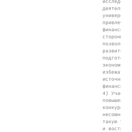
                                 исследоват
                                 деятельнос
                                 университе
                                 привлечь н
                                 финансиров
                                 стороны го
                                 позволит п
                                 развить и 
                                 подготовку
                                 экономичес
                                 избежать д
                                 источников

                                 финансиров
                                 4) Участие
                                 повышении

                                 конкуренто
                                 несомненно
                                 такую угро
                                 и востребо