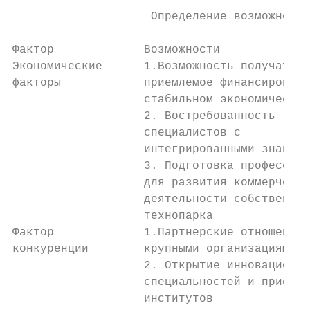
                    Определение возможносте
                                           
Фактор             Возможности             
Экономические      1.Возможность получать  
факторы            приемлемое финансировани
                   стабильном экономическом
                   2. Востребованность

                   специалистов с

                   интегрированными знаниям
                   3. Подготовка профессион
                   для развития коммерческо
                   деятельности собственног
                   технопарка

Фактор             1.Партнерские отношения 
конкуренции        крупными организациями  
                   2. Открытие инновационны
                   специальностей и присоед
                   институтов              