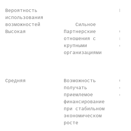
Вероятность                            Влия
использования

возможностей            Сильное            
Высокая             Партнерские        Созд
                    отношения с        наце
                    крупными           обра
                    организациями          
                                           
                                           
                                           
Средняя             Возможность        Обле
                    получать           обуч
                    приемлемое         совр
                    финансирование         
                    при стабильном         
                    экономическом

                    росте
