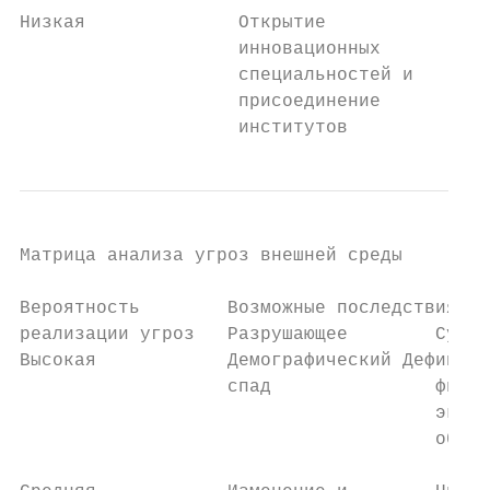
Низкая              Открытие               
                    инновационных          
                    специальностей и       
                    присоединение          
                    институтов
Матрица анализа угроз внешней среды

Вероятность        Возможные последствия

реализации угроз   Разрушающее        Сущес
Высокая            Демографический Дефицит 
                   спад               финан
                                      эконо
                                      образ