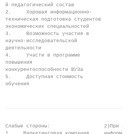
й педагогический состав                    
2.     Хорошая информационно-              
техническая подготовка студентов           
экономических специальностей               
3.     Возможность участия в               
научно-исследовательской                   
деятельности                               
4.     Участи в программе                  
повышения                                  
конкурентоспособности ВУЗа                 
5.     Доступная стоимость                 
обучения                                   
                                           
Слабые стороны:                  2)При хоро
1.    Маркетинговая компания     информацио