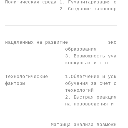
Политическая среда 1. Гуманитаризация образ
                   2. Создание законопроект
нацеленных на развитие              экономи
                     образования           
                     3. Возможность участия
                     конкурсах и т.п.      
                                           
Технологические      1.Облегчение и ускорен
факторы              обучения за счет совре
                     технологий            
                     2. Быстрая реакция уни
                     на нововведения и инно
                                           
                Матрица анализа возможносте