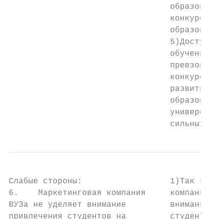
                                 образовани
                                 конкуренто
                                 образовани
                                 5)Доступна
                                 обучения с
                                 превзойти 
                                 конкуренто
                                 развития э
                                 образовани
                                 университе
                                 сильных ст
Слабые стороны:                  1)Так как 
6.    Маркетинговая компания     компания В
ВУЗа не уделяет внимание         внимание п
привлечения студентов на         студентов 