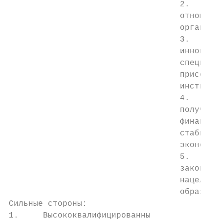
                                   2.    Па
                                   отношени
                                   организа
                                   3.    От
                                   инноваци
                                   специаль
                                   присоеди
                                   институт
                                   4.    Во
                                   получать
                                   финансир
                                   стабильн
                                   экономич
                                   5.    Со
                                   законопр
                                   нацеленн
                                   образова
Сильные стороны:                           
1.     Высококвалифицированны              