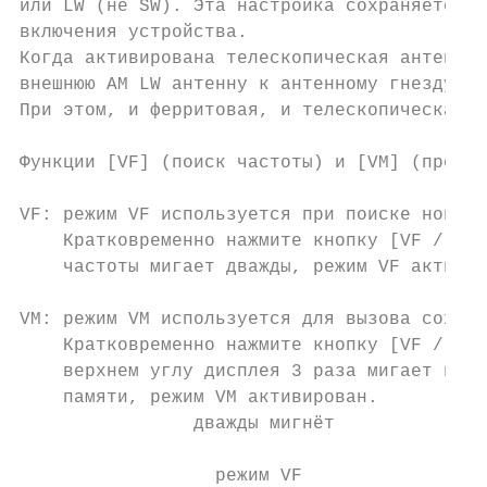
или LW (не SW). Эта настройка сохраняется п
включения устройства.

Когда активирована телескопическая антенна,
внешнюю AM LW антенну к антенному гнезду [F
При этом, и ферритовая, и телескопическая а
Функции [VF] (поиск частоты) и [VM] (просмо
VF: режим VF используется при поиске новых 
    Кратковременно нажмите кнопку [VF / VM]
    частоты мигает дважды, режим VF активир
VM: режим VM используется для вызова сохран
    Кратковременно нажмите кнопку [VF / VM]
    верхнем углу дисплея 3 раза мигает инди
    памяти, режим VM активирован.

                дважды мигнёт             т
                  режим VF               ре