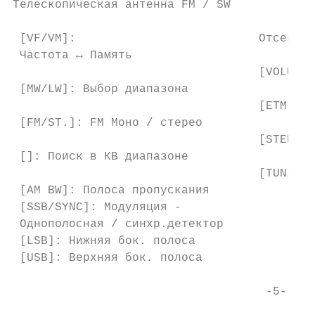
Телескопическая антенна FM / SW

 [VF/VM]:                          Отсек ак
 Частота ↔ Память

                                   [VOLUME]
 [MW/LW]: Выбор диапазона

                                   [ETM]: К
 [FM/ST.]: FM Моно / стерео

                                   [STEP / 
 []: Поиск в КВ диапазоне

                                   [TUNING]
 [AM BW]: Полоса пропускания

 [SSB/SYNC]: Модуляция -

 Однополосная / синхр.детектор

 [LSB]: Нижняя бок. полоса

 [USB]: Верхняя бок. полоса

                                    -5-