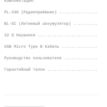
Комплектация:

PL-330 (Радиоприёмник) ....................
BL-5С (Литиевый аккумулятор) ..............
32 Ω Наушники .............................
USB Micro Type B Кабель ...................
Руководство пользователя ..................
Гарантийный талон .........................
                                           