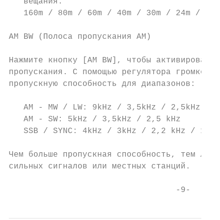
   вещания:

   160m / 80m / 60m / 40m / 30m / 24m / 20m
AM BW (Полоса пропускания АМ)

Нажмите кнопку [AM BW], чтобы активировать 
пропускания. С помощью регулятора громкости
пропускную способность для диапазонов:

   AM - MW / LW: 9kHz / 3,5kHz / 2,5kHz

   AM - SW: 5kHz / 3,5kHz / 2,5 kHz

   SSB / SYNC: 4kHz / 3kHz / 2,2 kHz / 1,2k
Чем больше пропускная способность, тем лучш
сильных сигналов или местных станций.

                                  -9-