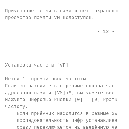
Примечание: если в памяти нет сохраненных с
просмотра памяти VM недоступен.

                                - 12 -
Установка частоты [VF]

Метод 1: прямой ввод частоты

Если вы находитесь в режиме показа частоты 
адресации памяти [VM])*, вы можете ввести ч
Нажмите цифровые кнопки [0] - [9] кратковре
частоту.

    Если приёмник находится в режиме SW / M
    последовательность цифр устанавливает ч
    сразу переключается на введённую частот