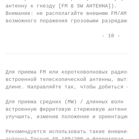
антенну к гнезду [FM & SW АНТЕННА]).

Внимание: не располагайте внешнюю FM/AM ант
возможного поражения грозовыми разрядами.

                               - 10 -
Для приема FM или коротковолновых радиопере
встроенной телескопической антенны, вытянит
длине. Направляйте так, чтобы добиться опти
Для приема средних (MW) / длинных волн (LW)
встроенную ферритовую стержневую антенну. К
улучшить, изменив положение и ориентацию ус
Рекомендуется использовать такие внешние ан