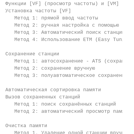
Функции [VF] (просмотр частоты) и [VM] (про
Установка частоты [VF]                     
   Метод 1: прямой ввод частоты            
   Метод 2: ручная настройка с помощью [VF]
   Метод 3: Автоматический поиск станций с 
   Метод 4: Использование ETM (Easy Tuning 
Сохранение станции                         
   Метод 1: автосохранение - ATS (сохранени
   Метод 2: сохранение вручную             
   Метод 3: полуавтоматическое сохранение  
Автоматическая сортировка памяти           
Вызов сохраненных станций                  
   Метод 1: поиск сохранённых станций      
   Метод 2: автоматический просмотр памяти 
Очистка памяти                             
   Метод 1. Удаление одной станции вручную 