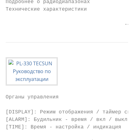
Подробнее о радиодиапазонах                
Технические характеристики                 
                                      -4-
Органы управления

[DISPLAY]: Режим отображения / таймер сна

[ALARM]: Будильник - время / вкл / выкл

[TIME]: Время - настройка / индикация

                                           