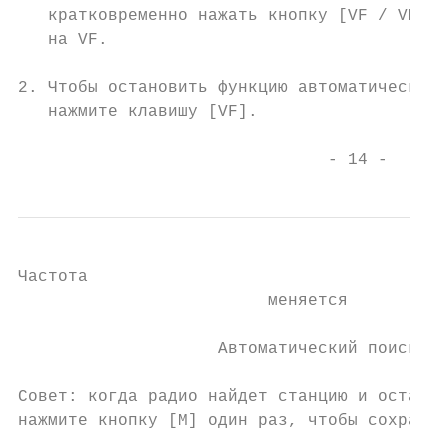
   кратковременно нажать кнопку [VF / VM] д
   на VF.

2. Чтобы остановить функцию автоматического
   нажмите клавишу [VF].

                               - 14 -
Частота

                         меняется

                    Автоматический поиск ст
Совет: когда радио найдет станцию и останов
нажмите кнопку [M] один раз, чтобы сохранит