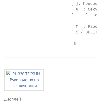
                            [ ]: Подсветка 
                            [ 8 ]: Секунды 
                            [     ]: Сортир
                            [ M ]: Работа с
                            [ ї / DELETE ]:
                            -6-
Дисплей
