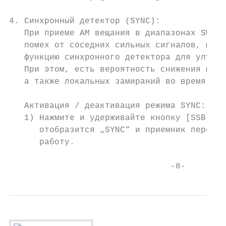
4. Синхронный детектор (SYNC):

   При приеме AM вещания в диапазонах SW / 
   помех от соседних сильных сигналов, можн
   функцию синхронного детектора для улучше
   При этом, есть вероятность снижения шумо
   а также локальных замираний во время при
   Активация / деактивация режима SYNC:

   1) Нажмите и удерживайте кнопку [SSB / S
      отобразится „SYNC“ и приемник переклю
      работу.

                                -8-