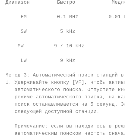
Диапазон         Быстро            Медленно
     FM          0.1 MHz          0.01 MHz

     SW           5 kHz                 1 k
    MW          9 / 10 kHz              1 k
     LW           9 kHz                 1 k
Метод 3: Автоматический поиск станций в реж
1. Удерживайте кнопку [VF], чтобы активиров
   автоматического поиска. Отпустите кнопку
   режиме автоматического поиска, на каждой
   поиск останавливается на 5 секунд. Затем
   следующей доступной станции.

   Примечание: если вы находитесь в режиме 
   автоматическим поиском частоты сначала н