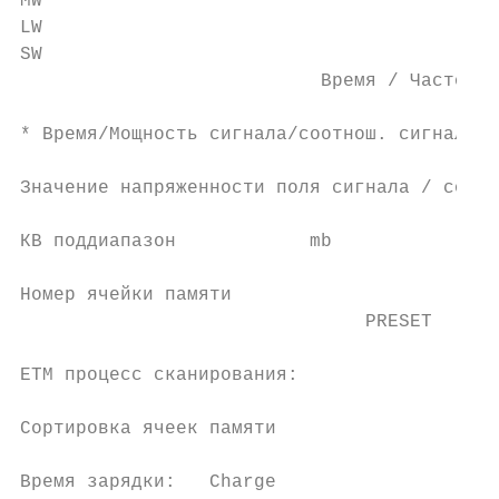
MW                                         
LW

SW                                         
                           Время / Частота 
* Время/Мощность сигнала/соотнош. сигнал-шу
                                           
Значение напряженности поля сигнала / соотн
КВ поддиапазон            mb

Номер ячейки памяти

                               PRESET

ETM процесс сканирования:                  
Сортировка ячеек памяти

Время зарядки:   Charge
