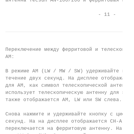
антенна Tecsun AN-100/200 и ферритовая анте
                               - 11 -
Переключение между ферритовой и телескопиче
AM:

В режиме AM (LW / MW / SW) удерживайте кноп
течение двух секунд. На дисплее отображаетс
для AM, как символ телескопической антенны)
использует телескопическую антенну для этог
также отображается AM, LW или SW слева.

Снова нажмите и удерживайте кнопку с цифрой
секунд. На на дисплее отображается CH-A (дл
переключается на ферритовую антенну. На дис