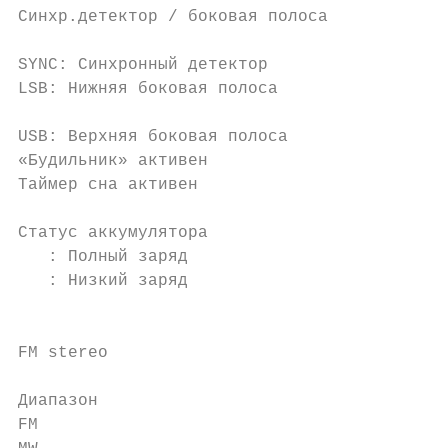
Синхр.детектор / боковая полоса            
                                           
SYNC: Синхронный детектор

LSB: Нижняя боковая полоса                 
                                           
USB: Верхняя боковая полоса                
«Будильник» активен                        
Таймер сна активен                         
                                           
Статус аккумулятора                        
   : Полный заряд

   : Низкий заряд

                                           
                                           
FM stereo

                                           
Диапазон                                   
FM
