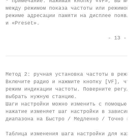
* Примечание: нажимая кнопку «VF», вы может
между режимом показа частоты или режимом ад
режиме адресации памяти на дисплее появляет
и «Preset».

                                 - 13 -
Метод 2: ручная установка частоты в режиме 
Включите радио и нажмите кнопку [VF], чтобы
режим индикации частоты. Поверните регулято
выбрать нужную станцию.

Шаги настройки можно изменить с помощью кно
нажатие изменяет шаг настройки в зависимост
диапазона на Быстро / Медленно / Точно в со
Таблица изменения шага настройки для каждог