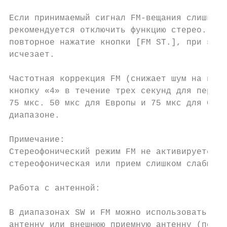
Если принимаемый сигнал FM-вещания слишком 
рекомендуется отключить функцию стерео. Это
повторное нажатие кнопки [FM ST.], при этом
исчезает.

Частотная коррекция FM (снижает шум на высо
кнопку «4» в течение трех секунд для перекл
75 мкс. 50 мкс для Европы и 75 мкс для США.
диапазоне.

Примечание:

Стереофонический режим FM не активируется, 
стереофоническая или прием слишком слабый.

Работа с антенной:

В диапазонах SW и FM можно использовать или
антенну или внешнюю приемную антенну (подкл