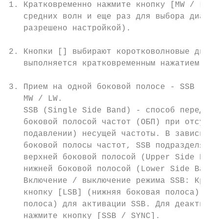
1. Кратковременно нажмите кнопку [MW / LW] 
   средних волн и еще раз для выбора диапаз
   разрешено настройкой).

2. Кнопки [] выбирают коротковолновые диапа
   выполняется кратковременным нажатием кно
3. Прием на одной боковой полосе - SSB (Sin
   MW / LW.

   SSB (Single Side Band) - способ передачи
   боковой полосой частот (ОБП) при отсутст
   подавлении) несущей частоты. В зависимос
   боковой полосы частот, SSB подразделяетс
   верхней боковой полосой (Upper Side Band
   нижней боковой полосой (Lower Side Band 
   Включение / выключение режима SSB: Кратк
   кнопку [LSB] (нижняя боковая полоса) или
   полоса) для активации SSB. Для деактивац
   нажмите кнопку [SSB / SYNC].
