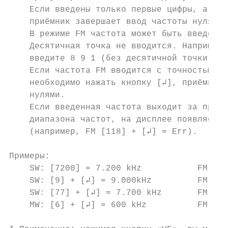
    Если введены только первые цифры, а зат
    приёмник завершает ввод частоты нулями.

    В режиме FM частота может быть введена 
    Десятичная точка не вводится. Например 
    введите 8 9 1 (без десятичной точки и б
    Если частота FM вводится с точностью до
    необходимо нажать кнопку [↲], приёмник 
    нулями.

    Если введенная частота выходит за преде
    диапазона частот, на дисплее появляется
    (например, FM [118] + [↲] = Err).

Примеры:

    SW: [7200] = 7.200 kHz           FM: [1
    SW: [9] + [↲] = 9.000kHz         FM: [9
    SW: [77] + [↲] = 7.700 kHz       FM: [1
    MW: [6] + [↲] = 600 kHz          FM: [1