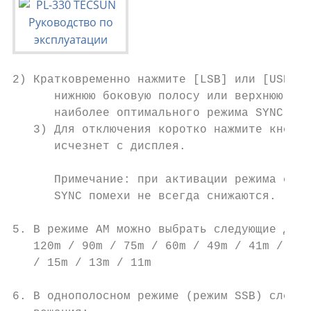
2) Кратковременно нажмите [LSB] или [USB], 
      нижнюю боковую полосу или верхнюю бок
      наиболее оптимального режима SYNC.

   3) Для отключения коротко нажмите кнопку
      исчезнет с дисплея.

      Примечание: при активации режима синх
      SYNC помехи не всегда снижаются.

5. В режиме AM можно выбрать следующие диап
   120m / 90m / 75m / 60m / 49m / 41m / 31m
   / 15m / 13m / 11m

6. В однополосном режиме (режим SSB) следую