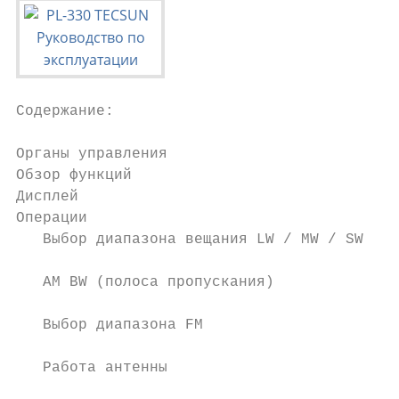
Содержание:

Органы управления                          
Обзор функций                              
Дисплей                                    
Операции                                   
   Выбор диапазона вещания LW / MW / SW    
   AM BW (полоса пропускания)              
   Выбор диапазона FM                      
   Работа антенны                          