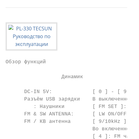
Обзор функций

                  Динамик                 Д
      DC-IN 5V:             [ 0 ] - [ 9 ]: 
      Разъём USB зарядки    В выключенном с
         : Наушники         [ FM SET ]: нас
      FM & SW ANTENNA:      [ LW ON/OFF ]: 
      FM / КВ антенна       [ 9/10kHz ]: Ша
                            Во включенном с
                            [ 4 ]: FM часто