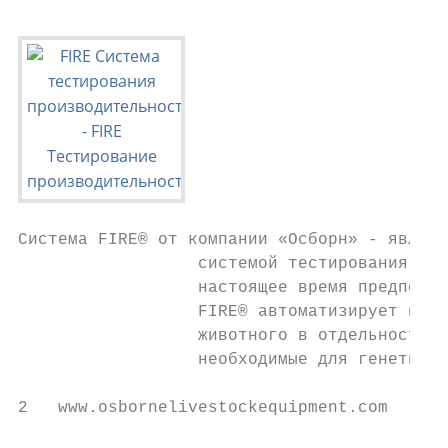
Система FIRE® от компании «Осборн» - являет
                  системой тестирования про
                  настоящее время предпочит
                  FIRE® автоматизирует проц
                  животного в отдельности и
                  необходимые для генетичес
2   www.osbornelivestockequipment.com