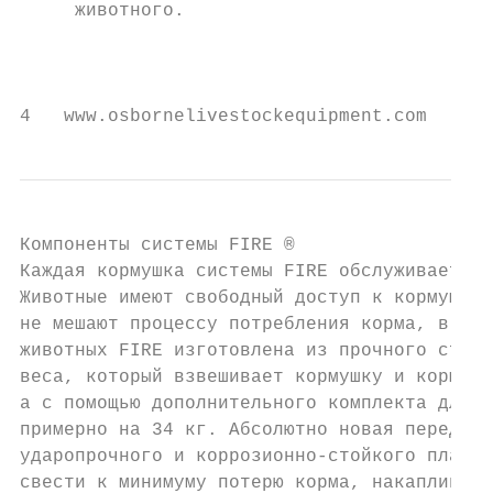
     животного.                            
                                           
                                           
4   www.osbornelivestockequipment.com
Компоненты системы FIRE ®

Каждая кормушка системы FIRE обслуживает от
Животные имеют свободный доступ к кормушке 
не мешают процессу потребления корма, в отл
животных FIRE изготовлена из прочного стекл
веса, который взвешивает кормушку и корм. З
а с помощью дополнительного комплекта для у
примерно на 34 кг. Абсолютно новая передняя
ударопрочного и коррозионно-стойкого пласти
свести к минимуму потерю корма, накапливающ