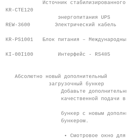
            Источник стабилизированного

KR-CTE120                                  
                 энергопитания UPS

REW-3600        Электрический кабель       
                                           
KR-PS1001   Блок питания – Международный

                                           
KI-00I100        Интерфейс - RS485         
                                           
   Абсолютно новый дополнительный          
              загрузочный бункер           
                  Добавьте дополнительные 3
                  качественной подачи в заг
                                           
                  бункер с новым дополнител
                  бункером.                
                   • Смотровое окно для виз