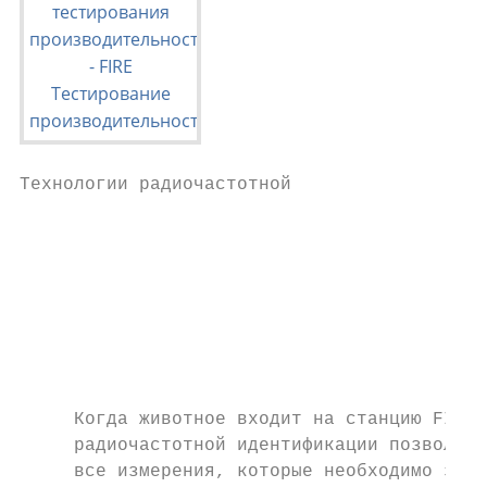
Технологии радиочастотной

                                           
                                           
                                           
                                           
                                           
                                           
                                           
     Когда животное входит на станцию FIRE,
     радиочастотной идентификации позволяет
     все измерения, которые необходимо заре