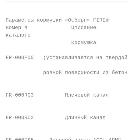
Параметры кормушки «Осборн» FIRE®

Номер в              Описание              
каталоге

                     Кормушка

                                           
FR-000FD5   (устанавливается на твердой,   
                                           
            ровной поверхности из бетона)

                                           
FR-000RC3          Плечевой канал          
                                           
                                           
FR-000RC2          Длинный канал           
                                           
                                           