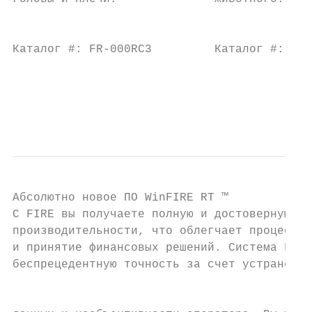
                                           
                                           
Каталог #: FR-000RC3         Каталог #: FR-
                                           
                                           
                                           
Абсолютно новое ПО WinFIRE RT ™

С FIRE вы получаете полную и достоверную ин
производительности, что облегчает процесс у
и принятие финансовых решений. Система FIRE
беспрецедентную точность за счет устранения
                                           
                                           