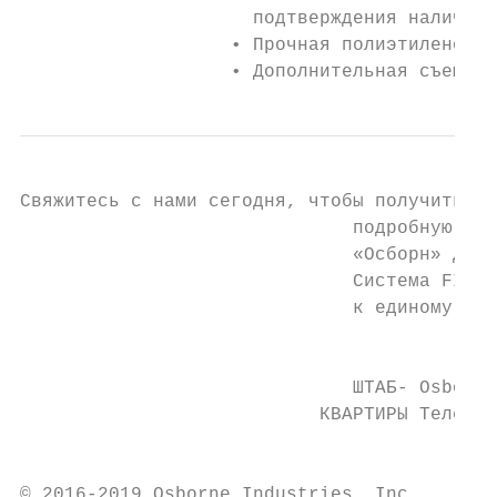
                     подтверждения наличия 
                   • Прочная полиэтиленовая
                   • Дополнительная съемная
Свяжитесь с нами сегодня, чтобы получить

                              подробную инф
                              «Осборн» для 
                              Система FIRE 
                              к единому ист
                                        120
                              ШТАБ- Osborne
                           КВАРТИРЫ Телефон
                                        sal
© 2016-2019 Osborne Industries, Inc.       