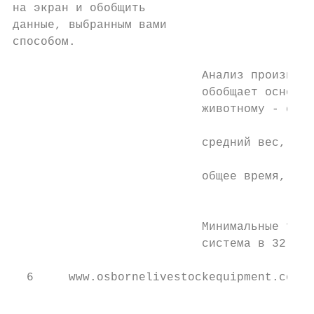
на экран и обобщить

данные, выбранным вами

способом.

                           Анализ производи
                           обобщает основны
                           животному - его 
                                           
                           средний вес, кол
                                           
                           общее время, про
                                           
                           Минимальные треб
                           система в 32 & 6
  6     www.osbornelivestockequipment.com