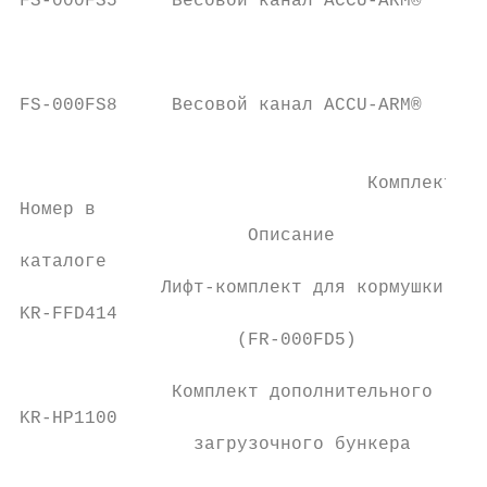
FS-000FS5     Весовой канал ACCU-ARM®      
                                           
                                           
FS-000FS8     Весовой канал ACCU-ARM®

                                           
                                Комплектующ
Номер в

                     Описание              
каталоге

             Лифт-комплект для кормушки    
KR-FFD414

                    (FR-000FD5)            
                                           
              Комплект дополнительного

KR-HP1100                                  
                загрузочного бункера

                                           