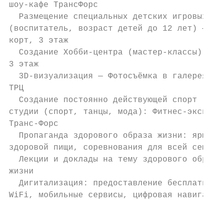
шоу-кафе ТрансФорс

  Размещение специальных детских игровых зо
(воспитатель, возраст детей до 12 лет) — Фу
корт, 3 этаж

  Создание Хобби-центра (мастер-классы) —

3 этаж

  3D-визуализация — Фотосъёмка в галереях

ТРЦ

  Создание постоянно действующей спорт

студии (спорт, танцы, мода): Фитнес-экспрес
Транс-Форс

  Пропаганда здорового образа жизни: ярмарк
здоровой пищи, соревнования для всей семьи

  Лекции и доклады на тему здорового образа

жизни

  Дигитализация: предоставление бесплатного

WiFi, мобильные сервисы, цифровая навигация