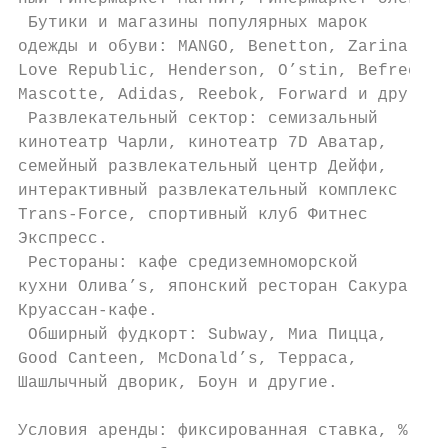
 Бутики и магазины популярных марок

одежды и обуви: MANGO, Benetton, Zarina,

Love Republic, Henderson, O’stin, Befree,

Mascotte, Adidas, Reebok, Forward и другие.

 Развлекательный сектор: семизальный

кинотеатр Чарли, кинотеатр 7D Аватар,

семейный развлекательный центр Дейфи,

интерактивный развлекательный комплекс

Trans-Force, спортивный клуб Фитнес

Экспресс.

 Рестораны: кафе средиземноморской

кухни Олива’s, японский ресторан Сакура,

Круассан-кафе.

 Обширный фудкорт: Subway, Миа Пицца,

Good Canteen, McDonald’s, Терраса,

Шашлычный дворик, Боун и другие.

Условия аренды: фиксированная ставка, % с о