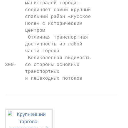
       магистралей города —

       соединяет самый крупный

       спальный район «Русское

       Поле» с историческим

       центром

        Отличная транспортная

       доступность из любой

       части города

        Великолепная видимость

300-   со стороны основных

       транспортных

       и пешеходных потоков