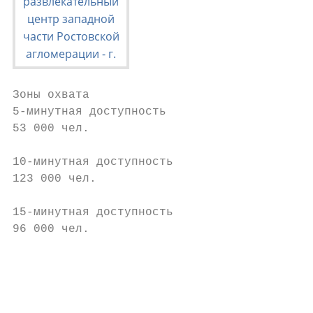
Зоны охвата

5-минутная доступность

53 000 чел.

10-минутная доступность

123 000 чел.

15-минутная доступность

96 000 чел.

                                        30-
                                        437
                                        90-