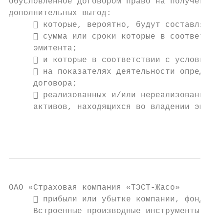
обусловленное договором право на получение,
дополнительных выгод:

      которые, вероятно, будут составлять 
      сумма или сроки которые в соответств
     эмитента;

      и которые в соответствии с условиями
      на показателях деятельности определе
     договора;

      реализованных и/или нереализованных 
     активов, находящихся во владении эмите
                                           
ОAО «Страховая компания «ТЭСТ-Жасо»

      прибыли или убытке компании, фонда и
     Встроенные производные инструменты в с