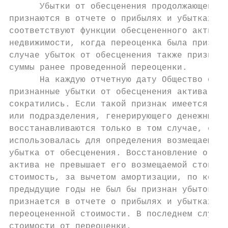
      Убытки от обесценения продолжающейся 
признаются в отчете о прибылях и убытках в 
соответствуют функции обесцененного актива,
недвижимости, когда переоценка была признан
случае убыток от обесценения также признает
суммы ранее проведенной переоценки.

      На каждую отчетную дату Общество опре
признанные убытки от обесценения актива, за
сократились. Если такой признак имеется, Об
или подразделения, генерирующего денежные п
восстанавливаются только в том случае, если
использовалась для определения возмещаемой 
убытка от обесценения. Восстановление огран
актива не превышает его возмещаемой стоимос
стоимость, за вычетом амортизации, по котор
предыдущие годы не был бы признан убыток от
признается в отчете о прибылях и убытках, з
переоцененной стоимости. В последнем случае
стоимости от переоценки.
