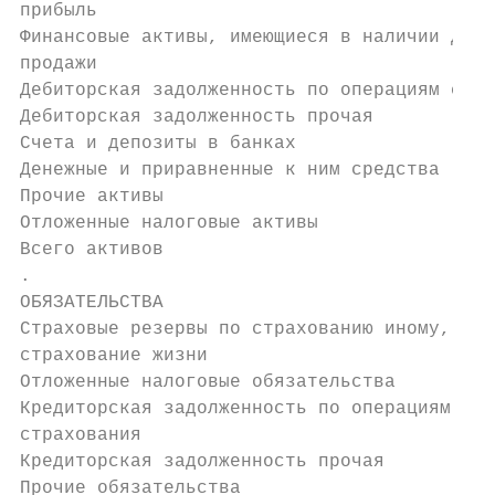
прибыль                                    
Финансовые активы, имеющиеся в наличии для

продажи                                    
Дебиторская задолженность по операциям стра
Дебиторская задолженность прочая           
Счета и депозиты в банках                  
Денежные и приравненные к ним средства     
Прочие активы                              
Отложенные налоговые активы                
Всего активов                              
.

ОБЯЗАТЕЛЬСТВА

Страховые резервы по страхованию иному, чем

страхование жизни                          
Отложенные налоговые обязательства         
Кредиторская задолженность по операциям

страхования                                
Кредиторская задолженность прочая          
Прочие обязательства                       