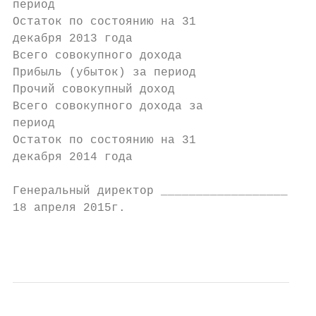
период                                     
Остаток по состоянию на 31

декабря 2013 года                          
Всего совокупного дохода                   
Прибыль (убыток) за период                 
Прочий совокупный доход                    
Всего совокупного дохода за

период                                     
Остаток по состоянию на 31

декабря 2014 года                          
Генеральный директор __________________ Рум
18 апреля 2015г.

                                           