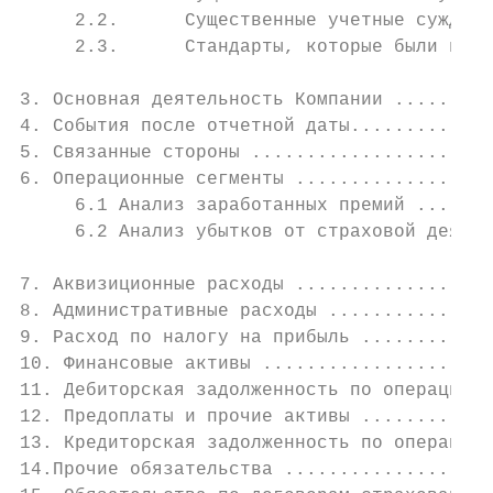
     2.2.      Существенные учетные суждени
     2.3.      Стандарты, которые были выпу
3. Основная деятельность Компании .........
4. События после отчетной даты.............
5. Связанные стороны ......................
6. Операционные сегменты ..................
     6.1 Анализ заработанных премий .......
     6.2 Анализ убытков от страховой деятел
7. Аквизиционные расходы ..................
8. Административные расходы ...............
9. Расход по налогу на прибыль ............
10. Финансовые активы .....................
11. Дебиторская задолженность по операциям 
12. Предоплаты и прочие активы ............
13. Кредиторская задолженность по операциям
14.Прочие обязательства ...................