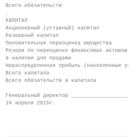
Всего обязательств                         
.

КАПИТАЛ

Акционерный (уставный) капитал             
Резервный капитал                          
Положительная переоценка имущества         
Резерв по переоценке финансовых активов, им
в наличии для продажи                      
Нераспределенная прибыль (накопленные убытк
Всего капитала                             
Всего обязательств и капитала              
Генеральный директор __________________ Рум
18 апреля 2015г.

                                           