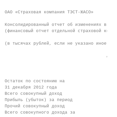
ОAО «Страховая компания ТЭСТ-ЖАСО»

Консолидированный отчет об изменениях в кап
(финансовый отчет отдельной страховой компа
(в тысячах рублей, если не указано иное)

                                       Акци
                                        (ус
                                          к
                                          т
Остаток по состоянию на

31 декабря 2012 года                       
Всего совокупный доход                     
Прибыль (убыток) за период                 
Прочий совокупный доход                    
Всего совокупного дохода за
