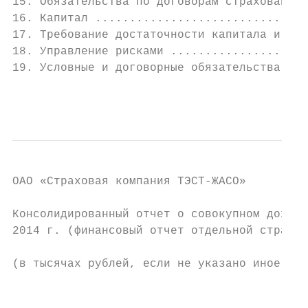
15. Обязательства по договорам страхования 
16. Капитал ...............................
17. Требование достаточности капитала и упр
18. Управление рисками ....................
19. Условные и договорные обязательства, ус
                                           
ОAО «Страховая компания ТЭСТ-ЖАСО»

Консолидированный отчет о совокупном доходе
2014 г. (финансовый отчет отдельной страхов
(в тысячах рублей, если не указано иное)

                                           