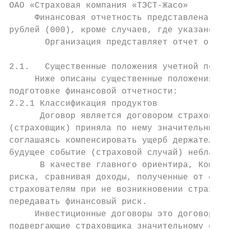
ОAО «Страховая компания «ТЭСТ-Жасо»

     Финансовая отчетность представлена в р
рублей (000), кроме случаев, где указано ин
       Организация представляет отчет о фин
2.1.   Существенные положения учетной полит
     Ниже описаны существенные положения уч
подготовке финансовой отчетности:

2.2.1 Классификация продуктов

      Договор является договором страховани
(страховщик) приняла по нему значительный с
соглашаясь компенсировать ущерб держателю п
будущее событие (страховой случай) неблагоп
      В качестве главного ориентира, Компан
риска, сравнивая доходы, полученные от стра
страхователям при не возникновении страхово
передавать финансовый риск.

     Инвестиционные договоры это договоры и
подвергающие страховщика значительному стра