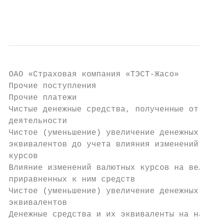
                                           
ОAО «Страховая компания «ТЭСТ-Жасо»

Прочие поступления                         
Прочие платежи                             
Чистые денежные средства, полученные от фин
деятельности                               
Чистое (уменьшение) увеличение денежных сре
эквивалентов до учета влияния изменений вал
курсов                                     
Влияние изменений валютных курсов на величи
приравненных к ним средств                 
Чистое (уменьшение) увеличение денежных сре
эквивалентов                               
Денежные средства и их эквиваленты на начал