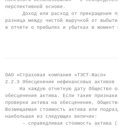
полезного использования – с неопределенного
перспективной основе.

      Доход или расход от прекращения призн
разница между чистой выручкой от выбытия ак
в отчете о прибылях и убытках в момент прек
                                           
ОAО «Страховая компания «ТЭСТ-Жасо»

2.2.3 Обесценение нефинансовых активов

     На каждую отчетную дату Общество опред
обесценения актива. Если такие признаки име
проверки актива на обесценение, Общество пр
Возмещаемая стоимость актива или подразделе
наибольшая из следующих величин:

      - справедливая стоимость актива (ГДП)