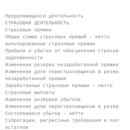
                                           
Продолжающаяся деятельность

СТРАХОВАЯ ДЕЯТЕЛЬНОСТЬ

Страховые премии                           
Общая сумма страховых премий – нетто       
Аннулированные страховые премии            
Прибыли и убытки от обесценения страховой

задолженности                              
Изменение резерва незаработанной премии    
Изменение доли перестраховщиков в резерве

незаработанной премии                      
Заработанные страховые премии – нетто      
Страховые выплаты                          
Изменение резервов убытков                 
Изменение доли перестраховщиков в резервах 
Состоявшиеся убытки – нетто                
Суброгации, регрессные требования и получен
остатков                                   