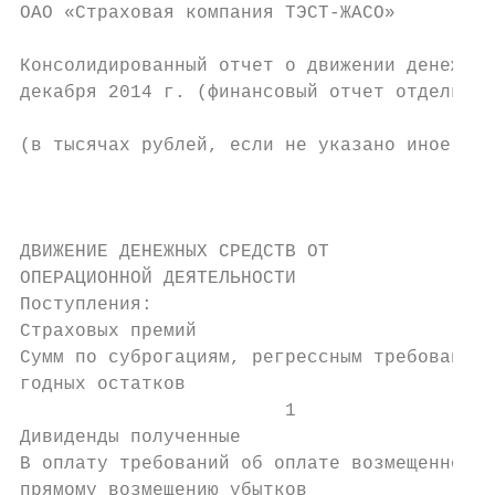
ОAО «Страховая компания ТЭСТ-ЖАСО»

Консолидированный отчет о движении денежных
декабря 2014 г. (финансовый отчет отдельной
(в тысячах рублей, если не указано иное)

                                           
                                           
ДВИЖЕНИЕ ДЕНЕЖНЫХ СРЕДСТВ ОТ

ОПЕРАЦИОННОЙ ДЕЯТЕЛЬНОСТИ

Поступления:                               
Страховых премий                           
Сумм по суброгациям, регрессным требованиям
годных остатков                            
                        1

Дивиденды полученные                       
В оплату требований об оплате возмещенного 
прямому возмещению убытков                 