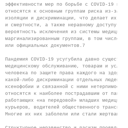
эффективности мер по борьбе с COVID-19 в це
относятся к основным группам риска из-за их
изоляции и дискриминации, что делает их осо
и смертности, а также неравному доступу к н
вероятность исключения из системы медицинск
маргинализированным группам, в том числе ми
или официальных документов.7

Пандемия COVID-19 усугубила давно существую
медицинскому обслуживанию, товарам и услуга
человека по защите права каждого на здоровь
какой-либо дискриминации отдельных людей ил
ксенофобии и связанной с ними нетерпимости.
относятся к наиболее пострадавшим от пандем
работающих «на передовой» младших медицинск
курьеров, водителей общественного транспорт
Многие их них заболели или стали жертвами с