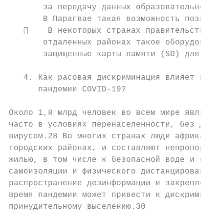
       за передачу данных образовательного 
       В Парагвае такая возможность позволи
       В некоторых странах правительства и
       отдаленных районах такое оборудовани
       защищенные карты памяти (SD) для моб
   4. Как расовая дискриминация влияет на п
      пандемии COVID-19?

Около 1,8 млрд человек во всем мире являютс
часто в условиях перенаселенности, без дост
вирусом.28 Во многих странах люди африканск
городских районах, и составляют непропорцио
жилью, в том числе к безопасной воде и сани
самоизоляции и физического дистанцирования,
распространение дезинформации и закрепление
время пандемии может привести к дискриминац
принудительному выселению.30
