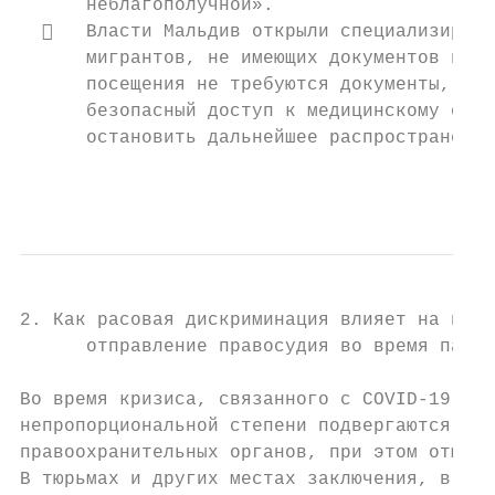
      неблагополучной».

     Власти Мальдив открыли специализирова
      мигрантов, не имеющих документов или 
      посещения не требуются документы, удо
      безопасный доступ к медицинскому обсл
      остановить дальнейшее распространение
                                           
2. Как расовая дискриминация влияет на подд
      отправление правосудия во время панде
Во время кризиса, связанного с COVID-19, лю
непропорциональной степени подвергаются кон
правоохранительных органов, при этом отмеча
В тюрьмах и других местах заключения, в усл