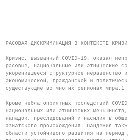
                                           
                                           
                                           
РАСОВАЯ ДИСКРИМИНАЦИЯ В КОНТЕКСТЕ КРИЗИСА, 
Кризис, вызванный COVID-19, оказал непропор
расовые, национальные или этнические сообще
укоренившееся структурное неравенство и фун
экономической, гражданской и политической ж
существующие во многих регионах мира.1

Кроме неблагоприятных последствий COVID-19 
национальных или этнических меньшинств, в к
нападок, преследований и насилия в обществе
азиатского происхождения. Пандемия также ст
области устойчивого развития на период до 2