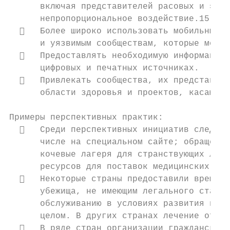
      включая представителей расовых и этни
      непропорциональное воздействие.15

     Более широко использовать мобильные к
      и уязвимым сообществам, которые могут
     Предоставлять необходимую информацию 
      цифровых и печатных источниках.

     Привлекать сообщества, их представите
      области здоровья и проектов, касающих
Примеры перспективных практик:

     Среди перспективных инициатив следует
      числе на специальном сайте; обращение
      кочевые лагеря для странствующих лиц 
      ресурсов для поставок медицинских тов
     Некоторые страны предоставили временн
      убежища, не имеющим легального статус
      обслуживанию в условиях развития панд
      целом. В других странах лечение от ко
     В ряде стран организации гражданского