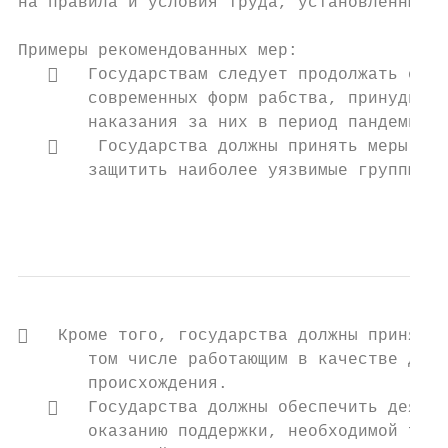
на правила и условия труда, установленные р
Примеры рекомендованных мер:

      Государствам следует продолжать осущ
       современных форм рабства, принудител
       наказания за них в период пандемии.

       Государства должны принять меры по 
       защитить наиболее уязвимые группы, в
                                           
   Кроме того, государства должны принять 
       том числе работающим в качестве дома
       происхождения.

      Государства должны обеспечить деятел
       оказанию поддержки, необходимой труд