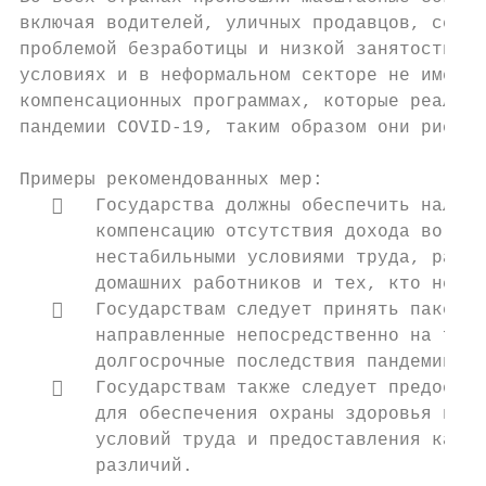
включая водителей, уличных продавцов, сезон
проблемой безработицы и низкой занятости.51
условиях и в неформальном секторе не имеют 
компенсационных программах, которые реализу
пандемии COVID-19, таким образом они рискую
Примеры рекомендованных мер:

      Государства должны обеспечить наличи
       компенсацию отсутствия дохода во вре
       нестабильными условиями труда, работ
       домашних работников и тех, кто не мо
      Государствам следует принять пакеты 
       направленные непосредственно на тех,
       долгосрочные последствия пандемии в 
      Государствам также следует предостав
       для обеспечения охраны здоровья и бе
       условий труда и предоставления качес
       различий.
