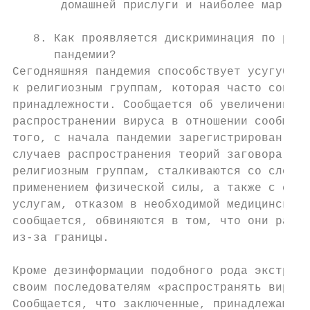
       домашней прислуги и наиболее маргина
   8. Как проявляется дискриминация по рели
      пандемии?

Сегодняшняя пандемия способствует усугублен
к религиозным группам, которая часто сопров
принадлежности. Сообщается об увеличении чи
распространении вируса в отношении сообщест
того, с начала пандемии зарегистрирован поч
случаев распространения теорий заговора в к
религиозным группам, сталкиваются со словес
применением физической силы, а также с сегр
услугам, отказом в необходимой медицинской 
сообщается, обвиняются в том, что они распр
из-за границы.

Кроме дезинформации подобного рода экстреми
своим последователям «распространять вирус»
Сообщается, что заключенные, принадлежащие 