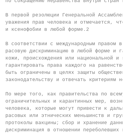
по сокращению неравенства внутри стран и ме
В первой резолюции Генеральной Ассамблеи, п
уважения прав человека и отмечается, что в 
и ксенофобии в любой форме.2

В соответствии с международным правом в обл
расовую дискриминацию в любой форме и гаран
кожи, происхождения или национальной и этни
гарантировать права каждого на равенство пе
быть ограничены в целях защиты общественног
законодательству и отвечать критериям необх
По мере того, как правительства по всему ми
ограничительных и карантинных мер, возникае
человека, которые могут привести к дальнейш
расовых или этнических меньшинств и групп. 
протоколы вакцины; сбор и хранение данных, 
дискриминация в отношении переболевших виру