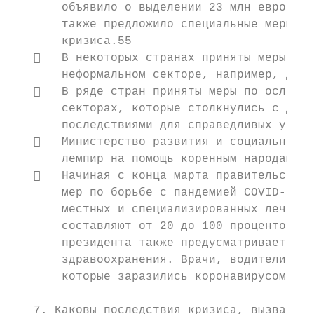
       объявило о выделении 23 млн евро для
       также предложило специальные меры по
       кризиса.55

      В некоторых странах приняты меры по 
       неформальном секторе, например, дома
      В ряде стран приняты меры по ослабле
       секторах, которые столкнулись с допо
       последствиями для справедливых услов
      Министерство развития и социальной а
       лемпир на помощь коренным народам, п
      Начиная с конца марта правительство 
       мер по борьбе с пандемией COVID-19. 
       местных и специализированных лечебны
       составляют от 20 до 100 процентов ме
       президента также предусматривает доп
       здравоохранения. Врачи, водители ско
       которые заразились коронавирусом на 
   7. Каковы последствия кризиса, вызванног