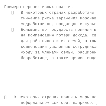
Примеры перспективных практик:

      В некоторых странах разработаны реко
       снижение риска заражения коронавирус
       медработников, продавцов и курьеров,
      Большинство государств приняли широк
       на компенсацию потери дохода, связан
       для работников и их семей, в том чис
       компенсации уволенным сотрудникам, п
       уходу за членами семьи, расширение л
       безработице, а также прямое выделени
                                           
   В некоторых странах приняты меры по под
       неформальном секторе, например, дома