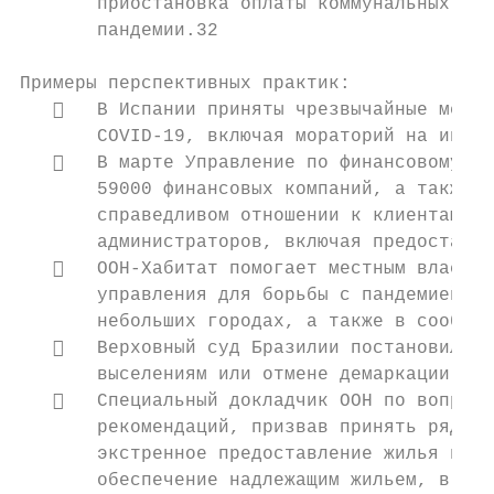
       приостановка оплаты коммунальных усл
       пандемии.32

Примеры перспективных практик:

      В Испании приняты чрезвычайные меры 
       COVID-19, включая мораторий на ипоте
      В марте Управление по финансовому на
       59000 финансовых компаний, а также ф
       справедливом отношении к клиентам во
       администраторов, включая предоставле
      ООН-Хабитат помогает местным властям
       управления для борьбы с пандемией, н
       небольших городах, а также в сообщес
      Верховный суд Бразилии постановил от
       выселениям или отмене демаркации зем
      Специальный докладчик ООН по вопросу
       рекомендаций, призвав принять ряд ме
       экстренное предоставление жилья и ус
       обеспечение надлежащим жильем, в том