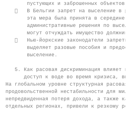
       пустующих и заброшенных объектов или
      В Бельгии запрет на выселение в райо
       эта мера была принята в середине мар
       административные решения по выселени
       могут отчуждать имущество должников.

      Нью-йоркские законодатели запретили 
       выделяет разовые пособия и предостав
       выселение.

   5. Как расовая дискриминация влияет на п
      доступ к воде во время кризиса, вызва
На глобальном уровне структурная расовая ди
продовольственной нестабильности для миллио
непредвиденная потеря дохода, а также каран
отдельных регионах, привели к резкому росту
                                           