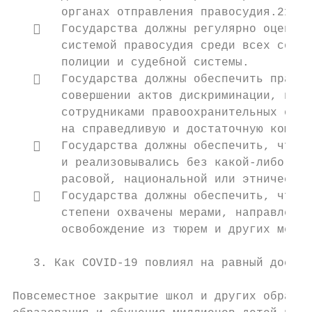
       органах отправления правосудия.21

      Государства должны регулярно оценива
       системой правосудия среди всех сообщ
       полиции и судебной системы.

      Государства должны обеспечить право 
       совершении актов дискриминации, в то
       сотрудниками правоохранительных орга
       на справедливую и достаточную компен
      Государства должны обеспечить, чтобы
       и реализовывались без какой-либо пря
       расовой, национальной или этнической
      Государства должны обеспечить, чтобы
       степени охвачены мерами, направленны
       освобождение из тюрем и других мест 
   3. Как COVID-19 повлиял на равный доступ
Повсеместное закрытие школ и других образов