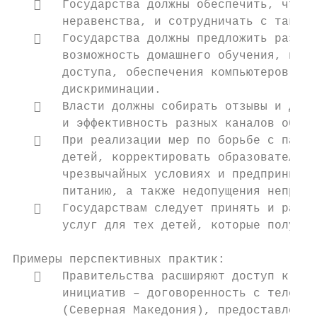
      Государства должны обеспечить, чтобы
       неравенства, и сотрудничать с такими
      Государства должны предложить разные
       возможность домашнего обучения, в то
       доступа, обеспечения компьютеров для
       дискриминации.

      Власти должны собирать отзывы и данн
       и эффективность разных каналов обуче
      При реализации мер по борьбе с панде
       детей, корректировать образовательны
       чрезвычайных условиях и предпринимат
       питанию, а также недопущения непропо
      Государствам следует принять и расши
       услуг для тех детей, которые получаю
Примеры перспективных практик:

      Правительства расширяют доступ к циф
       инициатив – договоренность с телеком
       (Северная Македония), предоставление