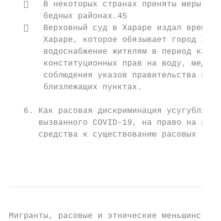
      В некоторых странах приняты меры по 
       бедных районах.45

      Верховный суд в Хараре издал временн
       Хараре, которое обязывает город Хара
       водоснабжение жителям в период каран
       конституционных прав на воду, медици
       соблюдения указов правительства по C
       близлежащих пунктах.

   6. Как расовая дискриминация усугубляет 
      вызванного COVID-19, на право на рабо
      средства к существованию расовых груп
                                           
Мигранты, расовые и этнические меньшинства 