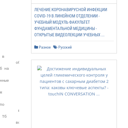
ЛЕЧЕНИЕ КОРОНАВИРУСНОЙ ИНФЕКЦИИ
COVID-19 В ЛИНЕЙНОМ ОТДЕЛЕНИИ -
УЧЕБНЫЙ МОДУЛЬ ФАКУЛЬТЕТ
ФУНДАМЕНТАЛЬНОЙ МЕДИЦИНЫ -
ОТКРЫТЫЕ ВИДЕОЛЕКЦИИ УЧЕБНЫХ ...
Разное
Русский
         Достигнуты цели в      Достигнуты цели в       Д
в

       области борьбы с ЛУ-   области борьбы с Тб у   обл
 на

           Тб на 2019 год,      детей на 2019 год,       
ные

          поставленные на       поставленные на         п


           заседании ООН         заседании ООН           
о

        высокого уровня по     высокого уровня по      вы
Тб

       вопросам борьбы с Тб   вопросам борьбы с Тб    воп