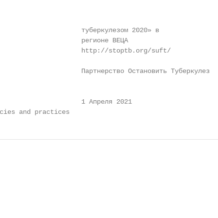
                     туберкулезом 2020» в

                     регионе ВЕЦА

                     http://stoptb.org/suft/

                     Партнерство Остановить Туберкулез

                     1 Апреля 2021

cies and practices