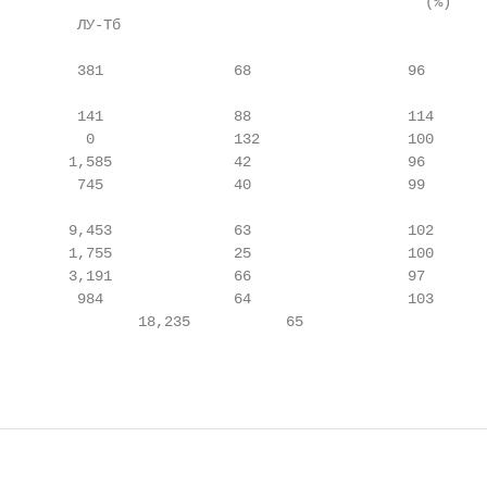
                                                 (%)

         ЛУ-Тб                                          
         381               68                  96       
         141               88                  114      
          0                132                 100      
        1,585              42                  96       
         745               40                  99       
        9,453              63                  102      
        1,755              25                  100      
        3,191              66                  97       
         984               64                  103      
                18,235           65                     
                                                        