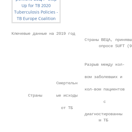
Ключевые данные на 2019 год

                               Страны ВЕЦА, принявш
                                     опросе SUFT (9 
                                                   
                                                   
                               Разрыв между кол-   
                                                   
                               вом заболевших и    
                   Смертельн                       
                               кол-вом пациентов   
       Страны      ые исходы                       
                                       с           
                     от ТБ                         
                               диагностированны    
                                     м ТБ          
                                                   