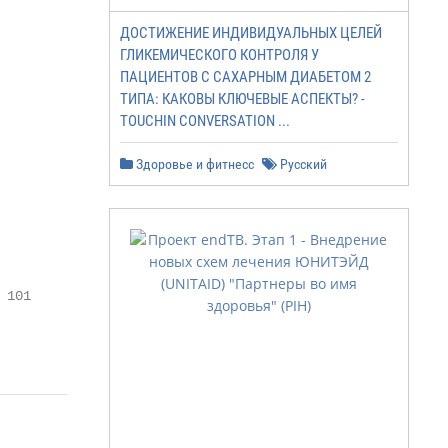
                 (%)                   (%)               
ДОСТИЖЕНИЕ ИНДИВИДУАЛЬНЫХ ЦЕЛЕЙ
ГЛИКЕМИЧЕСКОГО КОНТРОЛЯ У
               93                      45                
ПАЦИЕНТОВ С САХАРНЫМ ДИАБЕТОМ 2
ТИПА: КАКОВЫ КЛЮЧЕВЫЕ АСПЕКТЫ? -
               88                      36                
TOUCHIN CONVERSATION ...
               95                      88                
               80                      87                
Здоровье и фитнесс
Русский
               59                     101                
               89                      93

               66                     101                
               87                      84                
               76                      95                
 101                     81                      81      
                                                Источник