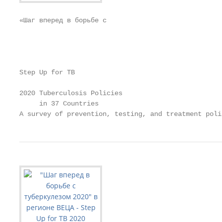
«Шаг вперед в борьбе с

                                                   
                                                   
                                                   
Step Up for TB                                     
2020 Tuberculosis Policies

     in 37 Countries                               
A survey of prevention, testing, and treatment poli