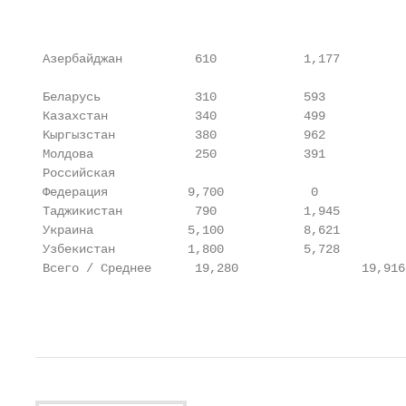
                                                   
                                                   
 Азербайджан          610            1,177         
 Беларусь             310            593           
 Казахстан            340            499           
 Kыргызстан           380            962           
 Молдова              250            391           
 Российская

 Федерация           9,700            0            
 Tаджикистан          790            1,945         
 Украина             5,100           8,621         
 Узбекистан          1,800           5,728         
 Всего / Среднее      19,280                 19,916
                                                   