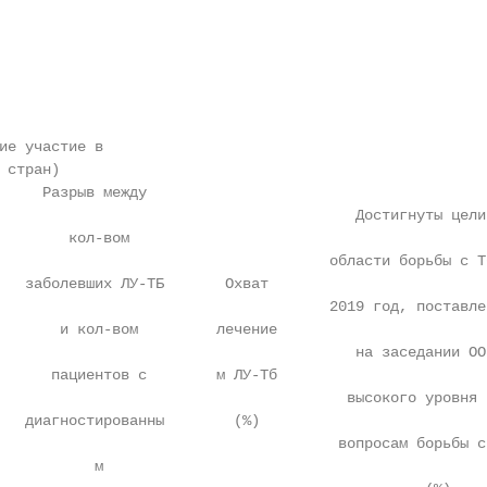
ие участие в

стран)

     Разрыв между                                       
                                         Достигнуты цели 
        кол-вом                                         
                                      области борьбы с Тб
   заболевших ЛУ-ТБ       Охват                         
                                      2019 год, поставлен
       и кол-вом         лечение                        
                                         на заседании ООН
      пациентов с        м ЛУ-Тб                        
                                        высокого уровня п
   диагностированны        (%)                          
                                       вопросам борьбы с 
           м                                            