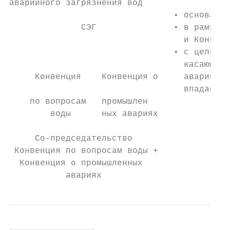
аварийного загрязнения вод

                                • основана 
              СЭГ               • в рамках 
                                  и Конвенц
                                • с целью р
                                  касающими
     Конвенция    Конвенция о     аварийног
                                  впадает в
    по вопросам   промышлен

        воды      ных авариях

     Со-председательство

 Конвенция по вопросам воды +

  Конвенция о промышленных

           авариях