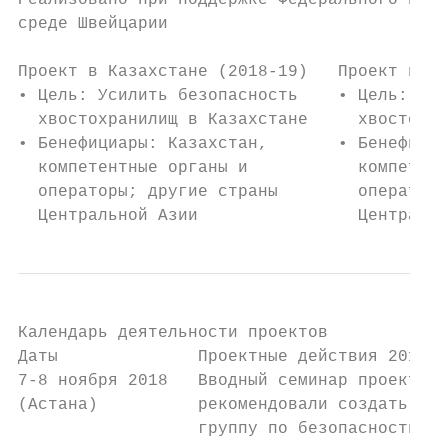
Реализовано при поддержке Федерального ведо
среде Швейцарии

Проект в Казахстане (2018-19)   Проект в Та
• Цель: Усилить безопасность    • Цель: Уси
  хвостохранилищ в Казахстане     хвостохра
• Бенефициары: Казахстан,       • Бенефициа
  компетентные органы и           компетент
  операторы; другие страны        операторы
  Центральной Азии                Центральн
Календарь деятельности проектов

Даты              Проектные действия 2018-2
7-8 ноября 2018   Вводный семинар проекта в
(Астана)          рекомендовали создать меж
                  группу по безопасности хв