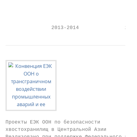
                                           
                                           
                                           
               2013-2014               2008
Проекты ЕЭК ООН по безопасности

хвостохранилищ в Центральной Азии
