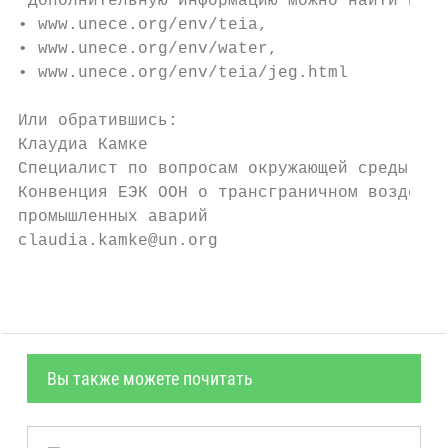
 Дополнительную информацию можно найти на с
• www.unece.org/env/teia,

• www.unece.org/env/water,

• www.unece.org/env/teia/jeg.html

Или обратившись:

Клаудиа Камке

Специалист по вопросам окружающей среды

Конвенция ЕЭК ООН о трансграничном воздейст
промышленных аварий

claudia.kamke@un.org
Вы также можете почитать