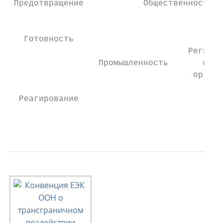
 Предотвращение            Общественность

                                           
   Готовность                              
                                    Региона
                  Промышленность       мест
                                     органы
  Реагирование

                                           
                                           