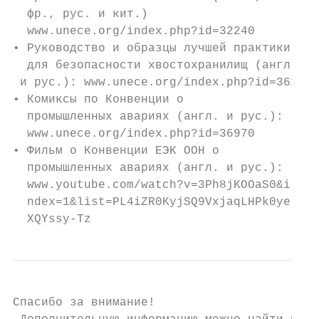
  фр., рус. и кит.)

  www.unece.org/index.php?id=32240

• Руководство и образцы лучшей практики

  для безопасности хвостохранилищ (англ.

 и рус.): www.unece.org/index.php?id=36132

• Комиксы по Конвенции о

  промышленных авариях (англ. и рус.):

  www.unece.org/index.php?id=36970

• Фильм о Конвенции ЕЭК ООН о

  промышленных авариях (англ. и рус.):

  www.youtube.com/watch?v=3Ph8jKOOaS0&i

  ndex=1&list=PL4iZR0KyjSQ9VxjaqLHPk0ye

  XQYssy-Tz
Спасибо за внимание!
