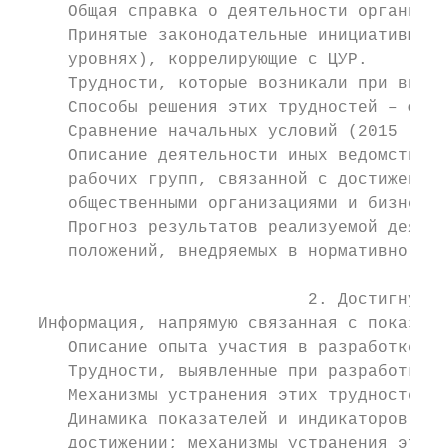
     Общая справка о деятельности организац
     Принятые законодательные инициативы, н
     уровнях), коррелирующие с ЦУР.

     Трудности, которые возникали при внедр
     Способы решения этих трудностей – факт
     Сравнение начальных условий (2015 год)
     Описание деятельности иных ведомств и 
     рабочих групп, связанной с достижением
     общественными организациями и бизнесом
     Прогноз результатов реализуемой деятел
     положений, внедряемых в нормативно-пра
                             2. Достигнутый
  Информация, напрямую связанная с показате
     Описание опыта участия в разработке от
     Трудности, выявленные при разработке э
     Механизмы устранения этих трудностей.

     Динамика показателей и индикаторов по 
     достижении; механизмы устранения этих 