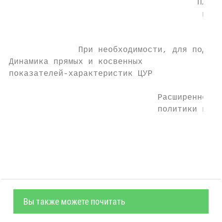
                                      Планы
                                       полу
                                           
              При необходимости, для подкре
Динамика прямых и косвенных                
показателей-характеристик ЦУР              
                              Расширенное о
                              политики и ст
                                           
Вы также можете почитать