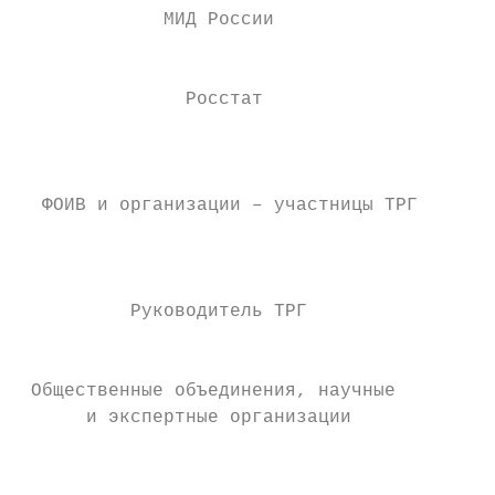
             МИД России                •   
                                       •   
               Росстат                     
                                           
                                       •   
  ФОИВ и организации – участницы ТРГ       
                                           
                                       •   
          Руководитель ТРГ             •   
                                           
 Общественные объединения, научные     •   
      и экспертные организации             
                                           