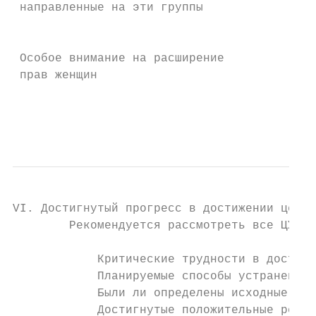
 направленные на эти группы             Рас
                                           
                                        сек
 Особое внимание на расширение             
 прав женщин                            Уро
                                        инс
                                           
VI. Достигнутый прогресс в достижении целей
        Рекомендуется рассмотреть все ЦУР и
            Критические трудности в достиже
            Планируемые способы устранения 
            Были ли определены исходные пок
            Достигнутые положительные резул