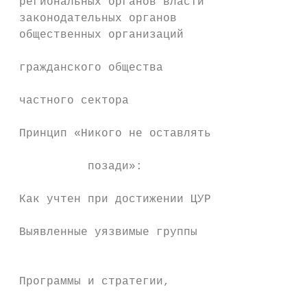
 региональных органов власти            Зак
 законодательных органов                нек
 общественных организаций               Про
                                        Стр
 гражданского общества

                                           
 частного сектора

 Принцип «Никого не оставлять

                                        Инс
           позади»:

                                        Сте
 Как учтен при достижении ЦУР           мех
                                        год
 Выявленные уязвимые группы

                                           
                                        Оце
 Программы и стратегии,

                                           