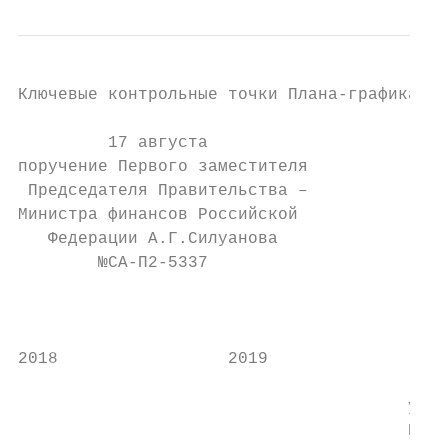
Ключевые контрольные точки Плана-графика*

                                           
         17 августа                        
поручение Первого заместителя              
 Председателя Правительства –

Министра финансов Российской               
   Федерации А.Г.Силуанова                 
        №СА-П2-5337                        
                                           
                                           
2018                 2019                  
                                         ию
                                       учас
                                       ПФУР