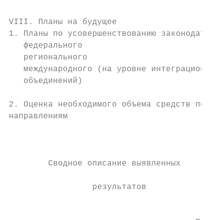
VIII. Планы на будущее

1. Планы по усовершенствованию законодатель
   федерального                            
   регионального                           
   международного (на уровне интеграционных

   объединений)

                                           
2. Оценка необходимого объема средств по   
направлениям

                                           
                                           
        Сводное описание выявленных

                                           
                 результатов

                                           