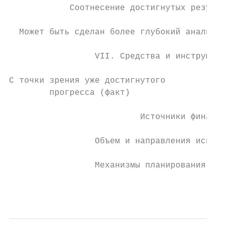
            Соотнесение достигнутых результ
  Может быть сделан более глубокий анализ н
                 VII. Средства и инструмент
С точки зрения уже достигнутого            
        прогресса (факт)                   
                          Источники финанси
                 Объем и направления исполь
                 Механизмы планирования и к
                                           