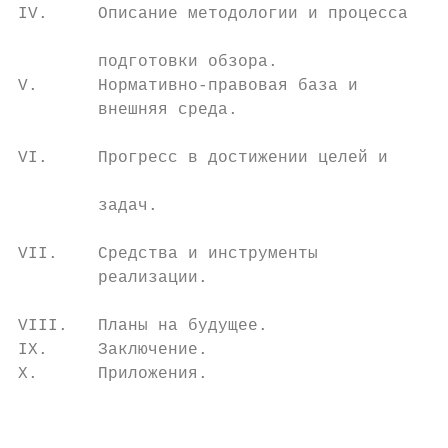
IV.     Описание методологии и процесса

                                           
        подготовки обзора.

V.      Нормативно-правовая база и         
        внешняя среда.

                                           
VI.     Прогресс в достижении целей и      
                                           
        задач.

                                           
VII.    Средства и инструменты             
        реализации.

                                           
VIII.   Планы на будущее.                  
IX.     Заключение.

X.      Приложения.

                                           
                                          1
                                          2