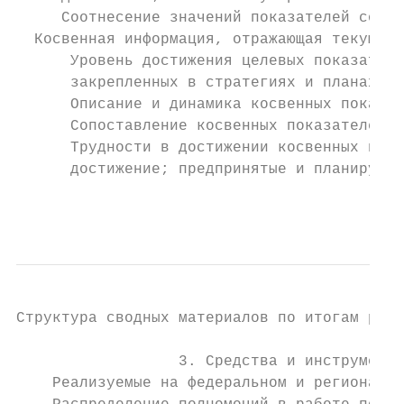
     Соотнесение значений показателей со зн
  Косвенная информация, отражающая текущую 
      Уровень достижения целевых показателе
      закрепленных в стратегиях и планах ра
      Описание и динамика косвенных показат
      Сопоставление косвенных показателей с
      Трудности в достижении косвенных пока
      достижение; предпринятые и планируемы
                                           
Структура сводных материалов по итогам рабо
                  3. Средства и инструменты
    Реализуемые на федеральном и региональн