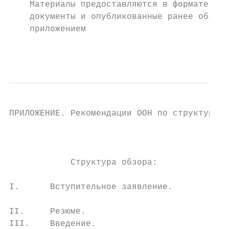
    Материалы предоставляются в формате ана
    документы и опубликованные ранее обзоры
    приложением

                                           
ПРИЛОЖЕНИЕ. Рекомендации ООН по структуре о
                                          I
                                          в
            Структура обзора:             1
                                          2
I.      Вступительное заявление.          3
                                          о
II.     Резюме.

III.    Введение.                         I