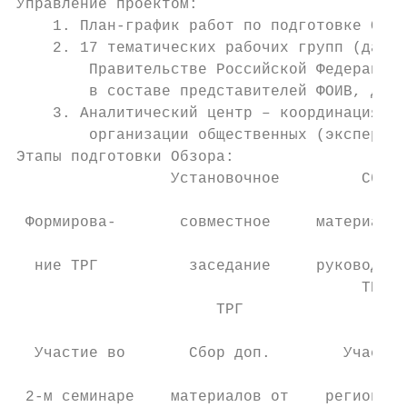
Управление проектом:

    1. План-график работ по подготовке Обзо
    2. 17 тематических рабочих групп (далее
        Правительстве Российской Федерации 
        в составе представителей ФОИВ, дело
    3. Аналитический центр – координация по
        организации общественных (экспертны
Этапы подготовки Обзора:

                 Установочное         Сбор 
                                           
 Формирова-       совместное     материалов
                                           
  ние ТРГ          заседание     руководите
                                      ТРГ  
                      ТРГ                  
  Участие во       Сбор доп.        Участие
                                           
 2-м семинаре    материалов от    региональ