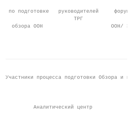
                                           
 по подготовке   руководителей     форуме Е
                      ТРГ                  
  обзора ООН                      ООН/ ЭСКА
                                           
Участники процесса подготовки Обзора и их р
                                       •   
                                       •   
         Аналитический центр

                                       •   
                                       •   
                                       •   