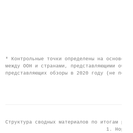
                                           
                                           
                                           
                                           
                                        под
                                           
                                           
* Контрольные точки определены на основе пр
между ООН и странами, представляющими обзор
представляющих обзоры в 2020 году (не поздн
                                           
Структура сводных материалов по итогам рабо
                                  1. Нормат