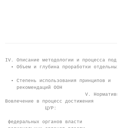
                                          3
                                          ц
                                           
IV. Описание методологии и процесса подгото
  • Объем и глубина проработки отдельных ЦУ
  • Степень использования принципов и      
    рекомендаций ООН                       
                            V. Нормативно-п
Вовлечение в процесс достижения          Вн
              ЦУР:                         
                                           
 федеральных органов власти             Зак