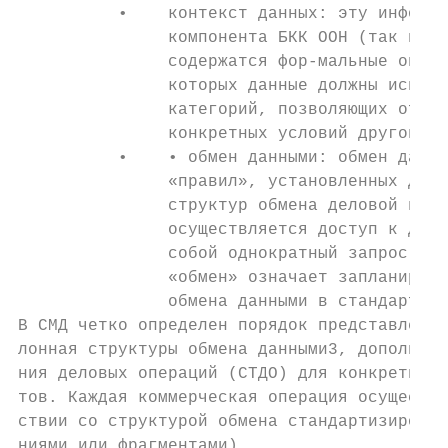
          •    контекст данных: эту информа
               компонента БКК ООН (так назы
               содержатся фор-мальные опред
               которых данные должны исполь
               категорий, позволяющих отлич
               конкретных условий другой оп
          •    • обмен данными: обмен данны
               «правил», установленных для 
               структур обмена деловой инфо
               осуществляется доступ к данн
               собой однократный запрос (на
               «обмен» означает запланирова
               обмена данными в стандартном
В СМД четко определен порядок представления
лонная структуры обмена данными3, дополненн
ния деловых операций (СТДО) для конкретной 
тов. Каждая коммерческая операция осуществл
ствии со структурой обмена стандартизирован
ниями или фрагментами).
