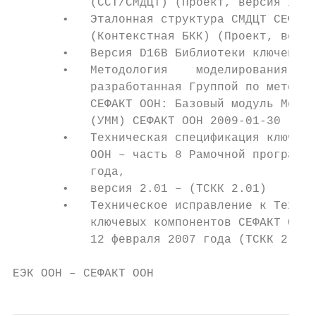
           (ССТ/СМДЦТ) (Проект, версия 1.0.
       •   Эталонная структура СМДЦТ СЕФАКТ
           (Контекстная БКК) (Проект, верси
       •   Версия D16B Библиотеки ключевых 
       •   Методология    моделирования (УМ
           разработанная Группой по методам
           СЕФАКТ ООН: Базовый модуль Метод
           (УММ) СЕФАКТ ООН 2009-01-30 (про
       •   Техническая спецификация ключевы
           ООН – часть 8 Рамочной программы
           года,

       •   версия 2.01 – (ТСКК 2.01)

       •   Техническое исправление к Технич
           ключевых компонентов СЕФАКТ ООН,
           12 февраля 2007 года (ТСКК 2.01 
ЕЭК ООН – СЕФАКТ ООН                       