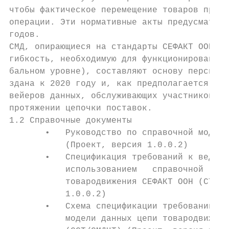
чтобы фактическое перемещение товаров предв
операции. Эти нормативные акты предусматрив
годов.

СМД, опирающиеся на стандарты СЕФАКТ ООН и 
гибкость, необходимую для функционирования 
бальном уровне), составляют основу перспект
здана к 2020 году и, как предполагается, пр
вейеров данных, обслуживающих участников то
протяжении цепочки поставок.

1.2 Справочные документы

       •   Руководство по справочной модели
           (Проект, версия 1.0.0.2)

       •   Спецификация требований к ведени
           использованием   справочной   мо
           товародвижения СЕФАКТ ООН (СТДО/
           1.0.0.2)

       •   Схема спецификации требований к 
           модели данных цепи товародвижени