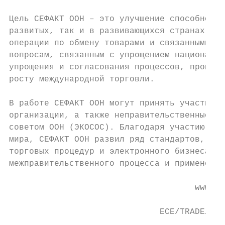
Цель СЕФАКТ ООН – это улучшение способносте
развитых, так и в развивающихся странах и в
операции по обмену товарами и связанными с 
вопросам, связанным с упрощением национальн
упрощения и согласования процессов, процеду
росту международной торговли.

В работе СЕФАКТ ООН могут принять участие в
организации, а также неправительственные ор
советом ООН (ЭКОСОС). Благодаря участию пре
мира, СЕФАКТ ООН развил ряд стандартов, рек
торговых процедур и электронного бизнеса, к
межправительственного процесса и применены 
                                     www.un
                              ECE/TRADE/C/C