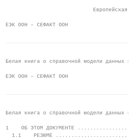
                                        Дир
                            Европейская эко
ЕЭК ООН – СЕФАКТ ООН                       
Белая книга о справочной модели данных в1

ЕЭК ООН – СЕФАКТ ООН                      с
Белая книга о справочной модели данных в1

1    ОБ ЭТОМ ДОКУМЕНТЕ ....................
  1.1    РЕЗЮМЕ ...........................