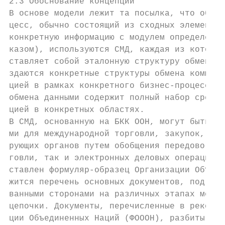
2.3 Обоснование концепции

В основе модели лежит та посылка, что обмен
цесс, обычно состоящий из сходных элементов
конкретную информацию с модулем определенно
казом), используются СМД, каждая из которых
ставляет собой эталонную структуру обмена д
здаются конкретные структуры обмена коммерч
цией в рамках конкретного бизнес-процесса. 
обмена данными содержит полный набор средст
цией в конкретных областях.

В СМД, основанную на БКК ООН, могут быть за
ми для международной торговли, закупок, стр
рующих органов путем обобщения передового о
говли, так и электронных деловых операций. 
ставлен формуляр-образец Организации Объеди
жится перечень основных документов, подгото
ванными сторонами на различных этапах между
цепочки. Документы, перечисленные в рекомен
ции Объединенных Наций (ФОООН), разбиты на 