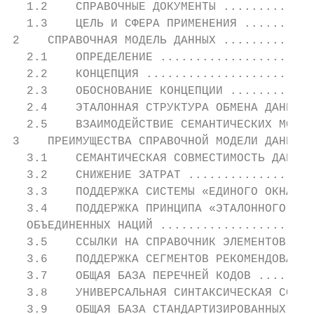
  1.2    СПРАВОЧНЫЕ ДОКУМЕНТЫ .............
  1.3    ЦЕЛЬ И СФЕРА ПРИМЕНЕНИЯ ..........
2    СПРАВОЧНАЯ МОДЕЛЬ ДАННЫХ .............
  2.1    ОПРЕДЕЛЕНИЕ ......................
  2.2    КОНЦЕПЦИЯ ........................
  2.3    ОБОСНОВАНИЕ КОНЦЕПЦИИ ............
  2.4    ЭТАЛОННАЯ СТРУКТУРА ОБМЕНА ДАННЫМИ
  2.5    ВЗАИМОДЕЙСТВИЕ СЕМАНТИЧЕСКИХ МОДЕЛ
3    ПРЕИМУЩЕСТВА СПРАВОЧНОЙ МОДЕЛИ ДАННЫХ 
  3.1    СЕМАНТИЧЕСКАЯ СОВМЕСТИМОСТЬ ДАННЫХ
  3.2    СНИЖЕНИЕ ЗАТРАТ ..................
  3.3    ПОДДЕРЖКА СИСТЕМЫ «ЕДИНОГО ОКНА» .
  3.4    ПОДДЕРЖКА ПРИНЦИПА «ЭТАЛОННОГО БЛА
  ОБЪЕДИНЕННЫХ НАЦИЙ ......................
  3.5    ССЫЛКИ НА СПРАВОЧНИК ЭЛЕМЕНТОВ ВНЕ
  3.6    ПОДДЕРЖКА СЕГМЕНТОВ РЕКОМЕНДОВАННЫ
  3.7    ОБЩАЯ БАЗА ПЕРЕЧНЕЙ КОДОВ ........
  3.8    УНИВЕРСАЛЬНАЯ СИНТАКСИЧЕСКАЯ СОВМЕ
  3.9    ОБЩАЯ БАЗА СТАНДАРТИЗИРОВАННЫХ ДАН