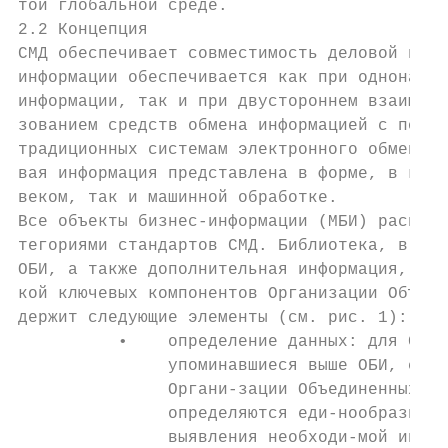
той глобальной среде.

2.2 Концепция

СМД обеспечивает совместимость деловой инфо
информации обеспечивается как при однонапра
информации, так и при двустороннем взаимоде
зованием средств обмена информацией с помощ
традиционных системам электронного обмена д
вая информация представлена в форме, в кото
веком, так и машинной обработке.

Все объекты бизнес-информации (МБИ) распред
тегориями стандартов СМД. Библиотека, в кот
ОБИ, а также дополнительная информация, исп
кой ключевых компонентов Организации Объеди
держит следующие элементы (см. рис. 1):

          •    определение данных: для СМД 
               упоминавшиеся выше ОБИ, служ
               Органи-зации Объединенных На
               определяются еди-нообразно, 
               выявления необходи-мой инфор