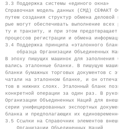
3.3 Поддержка системы «единого окна»

Справочная модель данных (СМД) СЕФАКТ ООН д
путем создания структур обмена деловой инфо
рые могут обеспечивать выполнение всех регу
ту и транзиту, и при этом предотвращает a) 
процессов регистрации и обмена информацией.

3.4 Поддержка принципа «эталонного бланка» 
    образца Организации Объединенных Наций

В эпоху пишущих машинок для заполнения бума
вались эталонные бланки. В пишущую машинку 
бланки бумажных торговых документов с этало
чатали на эталонном бланке, и он отпечатыва
тов в нижних слоях. Эталонный бланк позволя
конкретной операции за один раз. В руководс
Организации Объединенных Наций для внешнето
серии унифицированных экспортных документов
бланка и предполагающих их единовременное з
3.5 Ссылки на Справочник элементов внешнето
    Организации Объединенных Наций
