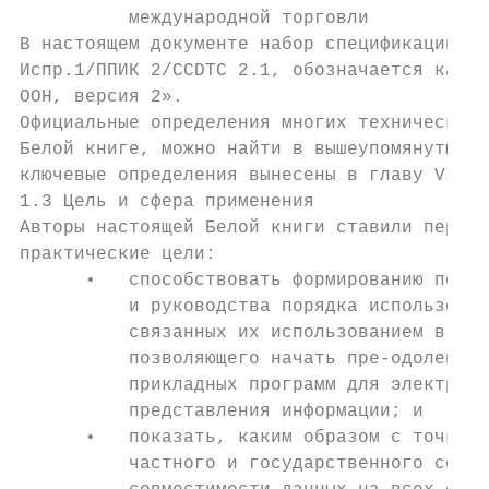
          международной торговли

В настоящем документе набор спецификаций, п
Испр.1/ППИК 2/CCDTC 2.1, обозначается как «
ООН, версия 2».

Официальные определения многих технических 
Белой книге, можно найти в вышеупомянутых д
ключевые определения вынесены в главу VI.

1.3 Цель и сфера применения

Авторы настоящей Белой книги ставили перед 
практические цели:

      •   способствовать формированию поним
          и руководства порядка использован
          связанных их использованием в кач
          позволяющего начать пре-одоление 
          прикладных программ для электронн
          представления информации; и

      •   показать, каким образом с точки з
          частного и государственного секто