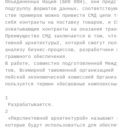
Объединенных Наций (БКК ООН), они представл
подгруппу форматов данных, соответствующих 
стве примеров можно привести СМД цепи товар
себя контракты на поставку товаров, и СМД м
охватывающие контракты на оказание транспор
Преимущество СМД заключается в том, что они
тивной архитектуры2, которой смогут пользов
анализу бизнес-процессов, разработчики моде
граммного обеспечения.

В работе, совместно подготовленной Междунар
тов, Всемирной таможенной организацией (ВТА
пейской экономической комиссией Организации
пользуется термин «бесшовные комплексные ко
1

 Разрабатывается.

2

 «Перспективной архитектурой» называют сово
которые будут использоваться для обеспечени