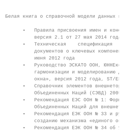
Белая книга о справочной модели данных в1

      •   Правила присвоения имен и конфигу
          версия 2.1 от 27 мая 2014 года (П
      •   Техническая    спецификация   ком
          документов о ключевых компонентах
          июня 2012 года

      •   Руководство ЭСКАТО ООН, ЮННЕксТ, 
          гармонизации и моделированию данн
          окна», версия 2012 года, ST/ESCAP
      •   Справочник элементов внешнеторгов
          Объединенных Наций (СЭВД) 2005 го
      •   Рекомендация ЕЭС ООН № 1: Формуля
          Объединенных Наций для внешнеторг
      •   Рекомендация ЕЭК ООН № 33 и руков
          созданию механизма «единого окна»

      •   Рекомендация ЕЭК ООН № 34 об упро