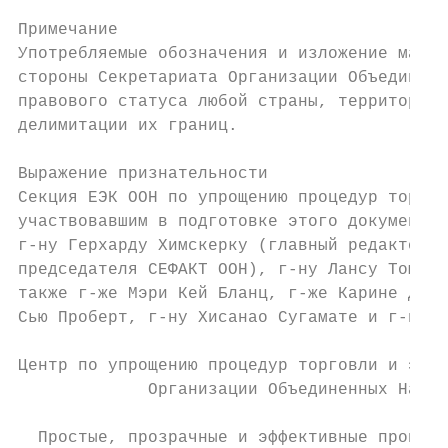
Примечание

Употребляемые обозначения и изложение матер
стороны Секретариата Организации Объединенн
правового статуса любой страны, территории,
делимитации их границ.

Выражение признательности

Секция ЕЭК ООН по упрощению процедур торгов
участвовавшим в подготовке этого документа 
г-ну Герхарду Химскерку (главный редактор),
председателя СЕФАКТ ООН), г-ну Лансу Томпсо
также г-же Мэри Кей Бланц, г-же Карине Дюви
Сью Проберт, г-ну Хисанао Сугамате и г-ну Я
Центр по упрощению процедур торговли и элек
             Организации Объединенных Наций
  Простые, прозрачные и эффективные процесс