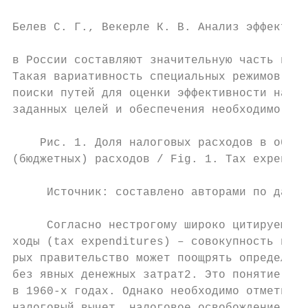
Белев С. Г., Векерле К. В. Анализ эффективн
в России составляют значительную часть в об
Такая вариативность специальных режимов нал
поиски путей для оценки эффективности налог
заданных целей и обеспечения необходимого э
    Рис. 1. Доля налоговых расходов в общем
(бюджетных) расходов / Fig. 1. Tax expendit
     Источник: составлено авторами по данны
     Согласно нестрогому широко цитируемому
ходы (tax expenditures) – совокупность нало
рых правительство может поощрять определенн
без явных денежных затрат2. Это понятие вве
в 1960-х годах. Однако необходимо отметить,