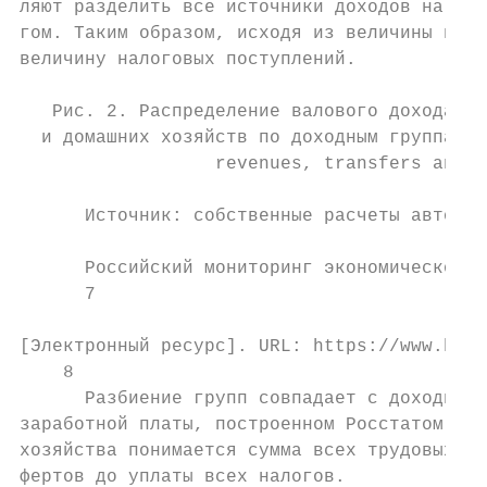
ляют разделить все источники доходов на обл
гом. Таким образом, исходя из величины нало
величину налоговых поступлений.

   Рис. 2. Распределение валового дохода, н
  и домашних хозяйств по доходным группам8/
                  revenues, transfers and h
      Источник: собственные расчеты авторов
      Российский мониторинг экономического 
      7

[Электронный ресурс]. URL: https://www.hse.
    8

      Разбиение групп совпадает с доходными
заработной платы, построенном Росстатом. В 
хозяйства понимается сумма всех трудовых и 
фертов до уплаты всех налогов.
