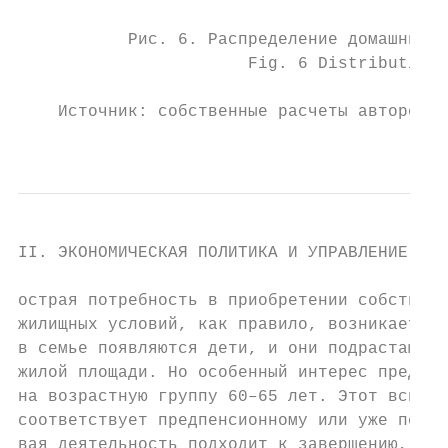
           Рис. 6. Распределение домашних х
                       Fig. 6 Distribution 
    Источник: собственные расчеты авторов н
                                           
II. ЭКОНОМИЧЕСКАЯ ПОЛИТИКА И УПРАВЛЕНИЕ ЭКО
острая потребность в приобретении собственн
жилищных условий, как правило, возникает им
в семье появляются дети, и они подрастают, 
жилой площади. Но особенный интерес предста
на возрастную группу 60–65 лет. Этот всплес
соответствует предпенсионному или уже пенси
вая деятельность подходит к завершению, а э