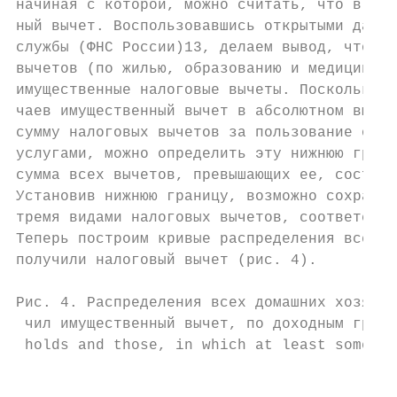
начиная с которой, можно считать, что в эту
ный вычет. Воспользовавшись открытыми данны
службы (ФНС России)13, делаем вывод, что по
вычетов (по жилью, образованию и медицински
имущественные налоговые вычеты. Поскольку в
чаев имущественный вычет в абсолютном выраж
сумму налоговых вычетов за пользование обра
услугами, можно определить эту нижнюю грани
сумма всех вычетов, превышающих ее, состави
Установив нижнюю границу, возможно сохранит
тремя видами налоговых вычетов, соответству
Теперь построим кривые распределения всех д
получили налоговый вычет (рис. 4).

Рис. 4. Распределения всех домашних хозяйст
 чил имущественный вычет, по доходным групп
 holds and those, in which at least someone
                                         gr