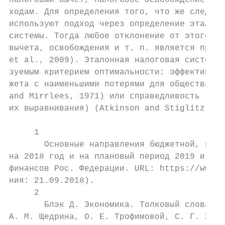
налоговый вычет, налоговое освобождение и т
ходам. Для определения того, что же следует
используют подход через определение эталонн
системы. Тогда любое отклонение от этого эт
вычета, освобождения и т. п. является приме
et al., 2009). Эталонная налоговая система 
зуемым критерием оптимальности: эффективнос
жета с наименьшими потерями для общества) (
and Mirrlees, 1971) или справедливость (пер
их выравнивания) (Atkinson and Stiglitz, 19
     1

       Основные направления бюджетной, нало
на 2018 год и на плановый период 2019 и 202
финансов Рос. Федерации. URL: https://www.m
ния: 21.09.2018).

     2

       Блэк Д. Экономика. Толковый словарь 
А. М. Щедрина, О. Е. Трофимовой, С. Г. Харц