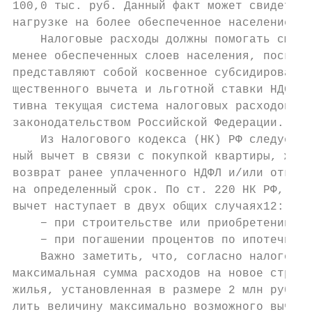
100,0 тыс. руб. Данный факт может свидетель
нагрузке на более обеспеченное население.

    Налоговые расходы должны помогать смест
менее обеспеченных слоев населения, посколь
представляют собой косвенное субсидирование
щественного вычета и льготной ставки НДС ра
тивна текущая система налоговых расходов, п
законодательством Российской Федерации.

    Из Налогового кодекса (НК) РФ следует, 
ный вычет в связи с покупкой квартиры, жиль
возврат ранее уплаченного НДФЛ и/или отказ 
на определенный срок. По ст. 220 НК РФ, одн
вычет наступает в двух общих случаях12:

    − при строительстве или приобретении но
    − при погашении процентов по ипотечному
    Важно заметить, что, согласно налоговом
максимальная сумма расходов на новое строит
жилья, установленная в размере 2 млн руб. С
лить величину максимально возможного вычета