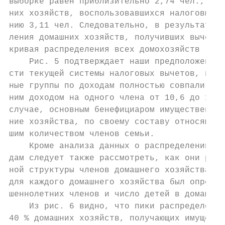
выборке равен приблизительно 2,74 чел., а а
них хозяйств, воспользовавшихся налоговым в
нию 3,11 чел. Следовательно, в результате к
ления домашних хозяйств, получивших вычет, 
кривая распределения всех домохозяйств (рис
    Рис. 5 подтверждает наши предположения 
сти текущей системы налоговых вычетов, поск
ные группы по доходам полностью совпали (эт
ним доходом на одного члена от 10,6 до 13,8
случае, основным бенефициаром имущественных
ние хозяйства, по своему составу относящиес
шим количеством членов семьи.

    Кроме анализа данных о распределении им
дам следует также рассмотреть, как они расп
ной структуры членов домашнего хозяйства и 
для каждого домашнего хозяйства был определ
шеннолетних членов и число детей в домашнем
    Из рис. 6 видно, что пики распределений
40 % домашних хозяйств, получающих имуществ