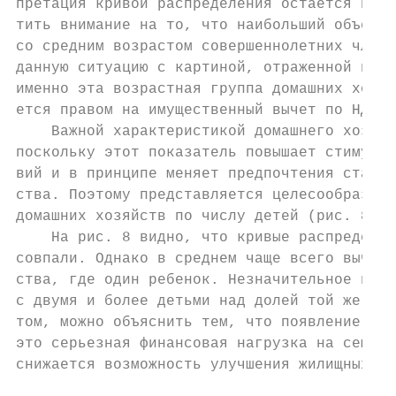
претация кривой распределения остается неиз
тить внимание на то, что наибольший объем в
со средним возрастом совершеннолетних члено
данную ситуацию с картиной, отраженной на р
именно эта возрастная группа домашних хозяй
ется правом на имущественный вычет по НДФЛ.

    Важной характеристикой домашнего хозяйс
поскольку этот показатель повышает стимулы 
вий и в принципе меняет предпочтения старши
ства. Поэтому представляется целесообразным
домашних хозяйств по числу детей (рис. 8).

    На рис. 8 видно, что кривые распределен
совпали. Однако в среднем чаще всего вычета
ства, где один ребенок. Незначительное прев
с двумя и более детьми над долей той же гру
том, можно объяснить тем, что появление вто
это серьезная финансовая нагрузка на семью,
снижается возможность улучшения жилищных ус