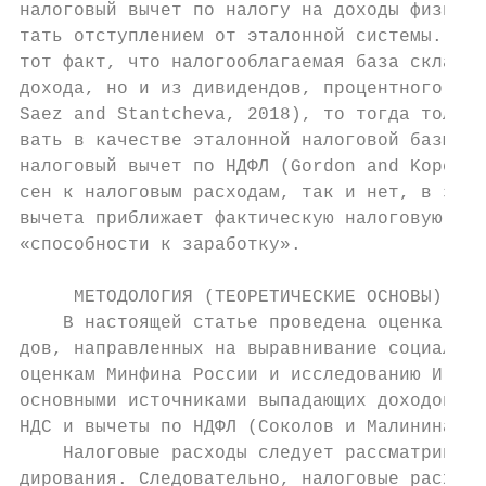
налоговый вычет по налогу на доходы физичес
тать отступлением от эталонной системы. Одн
тот факт, что налогооблагаемая база складыв
дохода, но и из дивидендов, процентного дох
Saez and Stantcheva, 2018), то тогда только
вать в качестве эталонной налоговой базы. С
налоговый вычет по НДФЛ (Gordon and Kopczuk
сен к налоговым расходам, так и нет, в зави
вычета приближает фактическую налоговую баз
«способности к заработку».

     МЕТОДОЛОГИЯ (ТЕОРЕТИЧЕСКИЕ ОСНОВЫ) ИСС
    В настоящей статье проведена оценка эфф
дов, направленных на выравнивание социально
оценкам Минфина России и исследованию И. Со
основными источниками выпадающих доходов яв
НДС и вычеты по НДФЛ (Соколов и Малинина, 2
    Налоговые расходы следует рассматривать
дирования. Следовательно, налоговые расходы