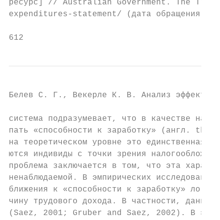
ресурс] // Australian Government. The Treas
expenditures-statement/ (дата обращения: 19
612
Белев С. Г., Векерле К. В. Анализ эффективн
система подразумевает, что в качестве налог
пать «способности к заработку» (англ. the e
на теоретическом уровне это единственная ха
ются индивиды с точки зрения налогообложени
проблема заключается в том, что эта характе
ненаблюдаемой. В эмпирических исследованиях
ближения к «способности к заработку» логичн
чину трудового дохода. В частности, данный 
(Saez, 2001; Gruber and Saez, 2002). В этом