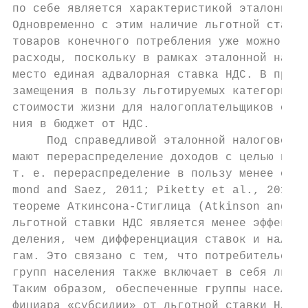
по себе является характеристикой эталонной 
Одновременно с этим наличие льготной ставки
товаров конечного потребления уже можно рас
расходы, поскольку в рамках эталонной налог
место единая адвалорная ставка НДС. В проти
замещения в пользу льготируемых категорий т
стоимости жизни для налогоплательщиков оказ
ния в бюджет от НДС.

     Под справедливой эталонной налоговой с
мают перераспределение доходов с целью выра
т. е. перераспределение в пользу менее обес
mond and Saez, 2011; Piketty et al., 2014; 
теореме Аткинсона-Стиглица (Atkinson and St
льготной ставки НДС является менее эффектив
деления, чем дифференциация ставок и налого
гам. Это связано с тем, что потребительская
групп населения также включает в себя льгот
Таким образом, обеспеченные группы населени
фициара «субсидии» от льготной ставки НДС п