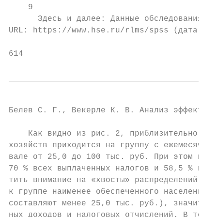
    9

      Здесь и далее: Данные обследования РМ
URL: https://www.hse.ru/rlms/spss (дата обр
614
Белев С. Г., Векерле К. В. Анализ эффективн
    Как видно из рис. 2, приблизительно 65 
хозяйств приходится на группу с ежемесячным
вале от 25,0 до 100 тыс. руб. При этом на т
70 % всех выплаченных налогов и 58,5 % всех
тить внимание на «хвосты» распределений. До
к группе наименее обеспеченного населения (
составляют менее 25,0 тыс. руб.), значитель
ных доходов и налоговых отчислений. В то же