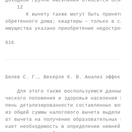
доходной группе населения относится основно
    12

       К вычету также могут быть приняты ра
обретенного дома; квартиры – только в случа
имущества указано приобретение недостроенно
616
Белев С. Г., Векерле К. В. Анализ эффективн
    Для этого также воспользуемся данными Р
ческого положения и здоровья населения НИУ-
пень детализированности составленных вопрос
из общей суммы налогового вычета выделить и
от вычета на получение образовательных и ме
кает необходимость в определении нижней гра