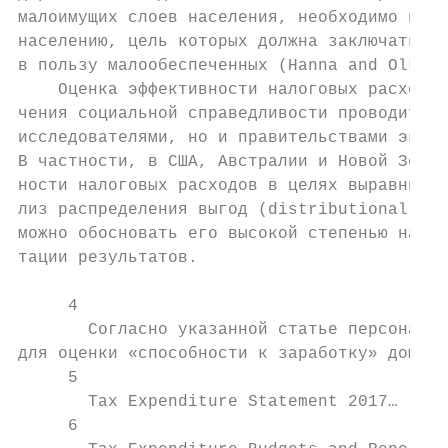
малоимущих слоев населения, необходимо вклю
населению, цель которых должна заключаться 
в пользу малообеспеченных (Hanna and Olken,
    Оценка эффективности налоговых расходов
чения социальной справедливости проводится 
исследователями, но и правительствами эконо
В частности, в США, Австралии и Новой Зелан
ности налоговых расходов в целях выравниван
лиз распределения выгод (distributional ana
можно обосновать его высокой степенью нагля
тации результатов.

     4

       Согласно указанной статье персональн
для оценки «способности к заработку» домашн
     5

       Tax Expenditure Statement 2017…

     6
