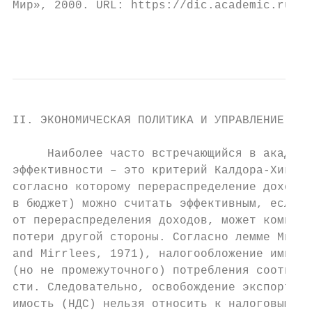
Мир», 2000. URL: https://dic.academic.ru/di
                                           
II. ЭКОНОМИЧЕСКАЯ ПОЛИТИКА И УПРАВЛЕНИЕ ЭКО
     Наиболее часто встречающийся в академи
эффективности – это критерий Калдора-Хикса 
согласно которому перераспределение доходов
в бюджет) можно считать эффективным, если с
от перераспределения доходов, может компенс
потери другой стороны. Согласно лемме Миррл
and Mirrlees, 1971), налогообложение импорт
(но не промежуточного) потребления соответс
сти. Следовательно, освобождение экспорта о
имость (НДС) нельзя относить к налоговым ра