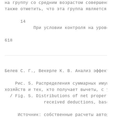
на группу со средним возрастом совершенноле
также отметить, что эта группа является сам
      14

           При условии контроля на уровень 
618
Белев С. Г., Векерле К. В. Анализ эффективн
    Рис. 5. Распределения суммарных имущест
хозяйств и тех, кто получает вычеты, с учет
  / Fig. 5. Distributions of net property d
               received deductions, based o
     Источник: собственные расчеты авторов 