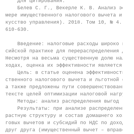
    Для цитирования:

    Белев С. Г., Векерле К. В. Анализ эффек
мере имущественного налогового вычета и льг
кусство управления). 2018. Том 10, № 4. С. 
610-630.

    Введение: налоговые расходы широко испо
сийской практике для перераспределения дохо
Несмотря на весьма существенную долю налого
ходах, оценка их эффективности является нед
    Цель: в статье оценена эффективность на
ственного налогового вычета и льготной став
а также предложены пути совершенствования с
тексте целей оптимизации налоговой нагрузки
    Методы: анализ распределения выгод (dis
    Результаты: при анализе распределения н
растную структуру и состав домашнего хозяйс
говых вычетов и субсидий по НДС по доходным
друг друга (имущественный вычет – вправо, с