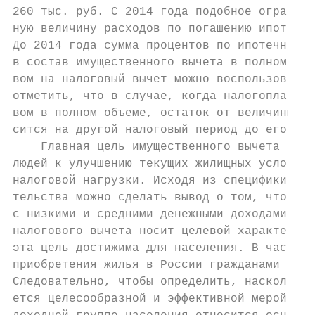
260 тыс. руб. С 2014 года подобное ограниче
ную величину расходов по погашению ипотечно
До 2014 года сумма процентов по ипотечному 
в состав имущественного вычета в полном объ
вом на налоговый вычет можно воспользоватьс
отметить, что в случае, когда налогоплатель
вом в полном объеме, остаток от величины ма
сится на другой налоговый период до его пол
    Главная цель имущественного вычета закл
людей к улучшению текущих жилищных условий 
налоговой нагрузки. Исходя из специфики рос
тельства можно сделать вывод о том, что цел
с низкими и средними денежными доходами. Но
налогового вычета носит целевой характер, н
эта цель достижима для населения. В частнос
приобретения жилья в России гражданами с ни
Следовательно, чтобы определить, насколько 
ется целесообразной и эффективной мерой, не