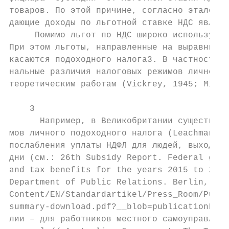
товаров. По этой причине, согласно эталонно
дающие доходы по льготной ставке НДС являют
     Помимо льгот по НДС широко используютс
При этом льготы, направленные на выравниван
касаются подоходного налога3. В частности, 
нальные различия налоговых режимов личного 
теоретическим работам (Vickrey, 1945; Mirrl
    3

      Например, в Великобритании существуют
мов личного подоходного налога (Leachman an
послабления уплаты НДФЛ для людей, выходящи
дни (см.: 26th Subsidy Report. Federal gove
and tax benefits for the years 2015 to 2018
Department of Public Relations. Berlin, 201
Content/EN/Standardartikel/Press_Room/Publi
summary-download.pdf?__blob=publicationFile
лии – для работников местного самоуправлени