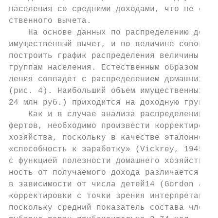
населения со средними доходами, что не отве
ственного вычета.

    На основе данных по распределению домаш
имущественный вычет, и по величине совокупн
построить график распределения величины нал
группам населения. Естественным образом фор
ления совпадет с распределением домашних хо
(рис. 4). Наибольший объем имущественных вы
24 млн руб.) приходится на доходную группу 
    Как и в случае анализа распределений на
фертов, необходимо произвести корректировку
хозяйства, поскольку в качестве эталонной н
«способность к заработку» (Vickrey, 1945; M
с функцией полезности домашнего хозяйства, 
ность от получаемого дохода различается по 
в зависимости от числа детей14 (Gordon and 
корректировки с точки зрения интерпретации 
поскольку средний показатель состава членов