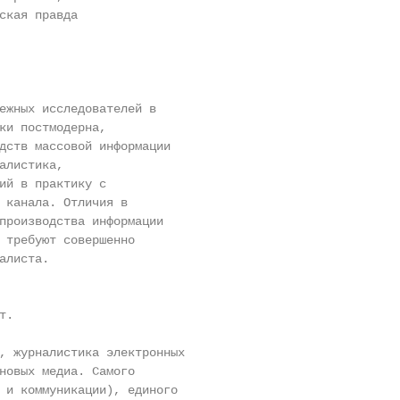
ская правда

ежных исследователей в

ки постмодерна,

дств массовой информации

алистика,

ий в практику с

 канала. Отличия в

производства информации

 требуют совершенно

листа.

.

, журналистика электронных

новых медиа. Самого

 и коммуникации), единого
