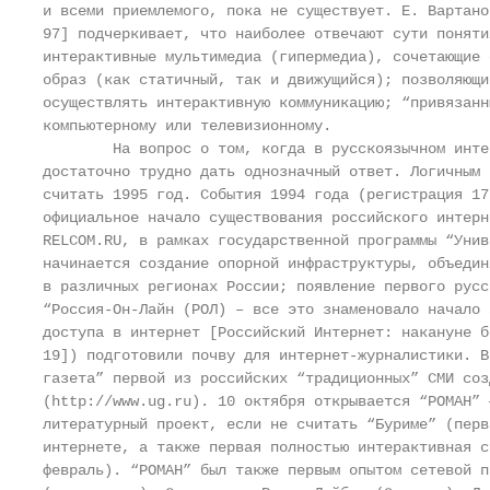
и всеми приемлемого, пока не существует. Е. Вартано
97] подчеркивает, что наиболее отвечают сути поняти
интерактивные мультимедиа (гипермедиа), сочетающие 
образ (как статичный, так и движущийся); позволяющи
осуществлять интерактивную коммуникацию; “привязанн
компьютерному или телевизионному.

        На вопрос о том, когда в русскоязычном инте
достаточно трудно дать однозначный ответ. Логичным 
считать 1995 год. События 1994 года (регистрация 17
официальное начало существования российского интерн
RELCOM.RU, в рамках государственной программы “Унив
начинается создание опорной инфраструктуры, объедин
в различных регионах России; появление первого русс
“Россия-Он-Лайн (РОЛ) – все это знаменовало начало 
доступа в интернет [Российский Интернет: накануне б
19]) подготовили почву для интернет-журналистики. В
газета” первой из российских “традиционных” СМИ соз
(http://www.ug.ru). 10 октября открывается “POMAH” 
литературный проект, если не считать “Буриме” (перв
интернете, а также первая полностью интерактивная с
февраль). “РОМАН” был также первым опытом сетевой п