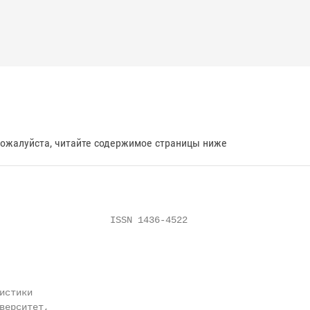
пожалуйста, читайте содержимое страницы ниже
                    ISSN 1436-4522

стики

верситет,
