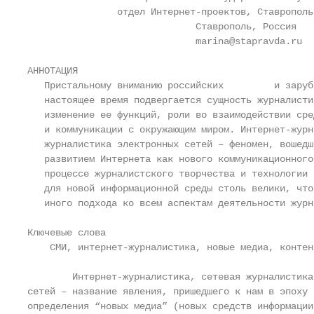
                отдел Интернет-проектов, Ставрополь
                              Ставрополь, Россия

                              marina@stapravda.ru

АННОТАЦИЯ

   Пристальному вниманию российских         и заруб
   настоящее время подвергается сущность журналисти
   изменение ее функций, роли во взаимодействии сре
   и коммуникации с окружающим миром. Интернет-журн
   журналистика электронных сетей – феномен, вошедш
   развитием Интернета как нового коммуникационного
   процессе журналистского творчества и технологии 
   для новой информационной среды столь велики, что
   иного подхода ко всем аспектам деятельности журна
Ключевые слова

    СМИ, интернет-журналистика, новые медиа, контент
        Интернет-журналистика, сетевая журналистика
сетей – название явления, пришедшего к нам в эпоху 
определения “новых медиа” (новых средств информации