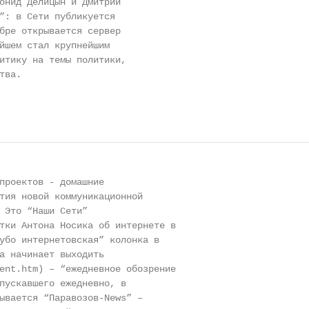
онид Делицын и Дмитрий

”: в Сети публикуется

бре открывается сервер

йшем стал крупнейшим

итику на темы политики,

ва.

проектов - домашние

тия новой коммуникационной

 Это “Наши Сети”

тки Антона Носика об интернете в

убо интернетовская” колонка в

а начинает выходить

ent.htm) – “ежедневное обозрение

пускавшего ежедневно, в

ывается “Паравозов-News” –
