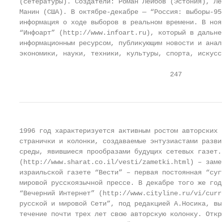
(сетературы). Создатели: Роман Лейбов (Эстония), Ле
Манин (США). В октябре-декабре — “Россия: выборы-95
информация о ходе выборов в реальном времени. В ноя
“Инфоарт” (http://www.infoart.ru), который в дальне
информационным ресурсом, публикующим новости и анал
экономики, науки, техники, культуры, спорта, искусст
                                      247
1996 год характеризуется активным ростом авторских 
странички и колонки, создаваемые энтузиастами разви
среды, явившиеся прообразами будущих сетевых газет.
(http://www.sharat.co.il/vesti/zametki.html) – заме
израильской газете “Вести” – первая постоянная “суг
мировой русскоязычной прессе. В декабре того же год
“Вечерний Интернет” (http://www.cityline.ru/vi/curr
русской и мировой Сети”, под редакцией А.Носика, вы
течение почти трех лет свою авторскую колонку. Откр