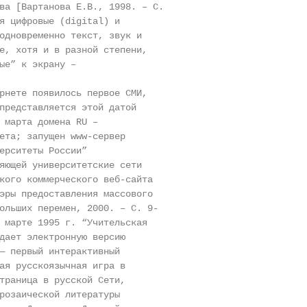
ва [Вартанова Е.В., 1998. – С.

я цифровые (digital) и

одновременно текст, звук и

е, хотя и в разной степени,

ые” к экрану –

рнете появилось первое СМИ,

представляется этой датой

 марта домена RU –

ета; запущен www-сервер

ерситеты России”

яющей университетские сети

кого коммерческого веб-сайта

эры предоставления массового

ольших перемен, 2000. – С. 9-

 марте 1995 г. “Учительская

дает электронную версию

— первый интерактивный

ая русскоязычная игра в

траница в русской Сети,

розаической литературы
