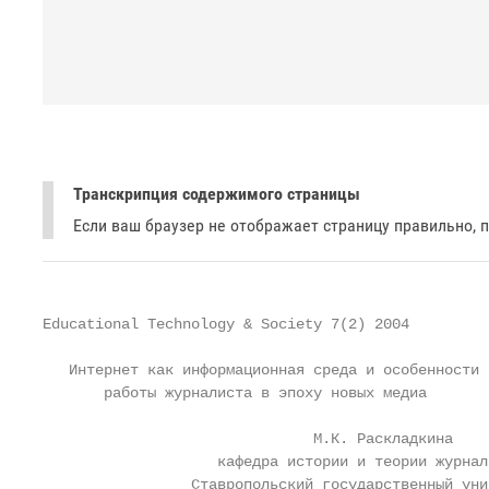
Транскрипция содержимого страницы
Если ваш браузер не отображает страницу правильно, 
Educational Technology & Society 7(2) 2004

                                                   
   Интернет как информационная среда и особенности

       работы журналиста в эпоху новых медиа

                               М.К. Раскладкина

                    кафедра истории и теории журнали
                 Ставропольский государственный уни