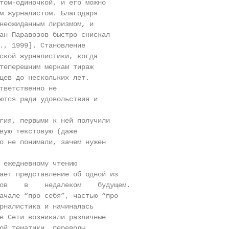
том-одиночкой, и его можно

м журналистом. Благодаря

неожиданным лиризмом, и

ан Паравозов быстро снискал

., 1999]. Становление

ской журналистики, когда

теперешним меркам тираж

цев до нескольких лет.

тветственно не

ются ради удовольствия и

гия, первыми к ней получили

вую текстовую (даже

о не понимали, зачем нужен

 ежедневному чтению

ает представление об одной из

ов    в    недалеком    будущем.

ачале “про себя”, частью “про

рналистика и начиналась

в Сети возникали различные

ой тематики, переводы
