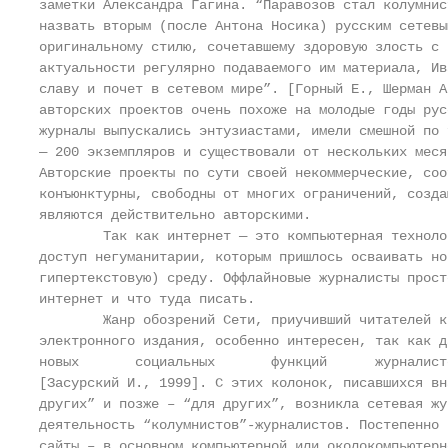
заметки Александра Гагина. “Паравозов стал колумнис
назвать вторым (после Антона Носика) русским сетевы
оригинальному стилю, сочетавшему здоровую злость с 
актуальности регулярно подаваемого им материала, Ив
славу и почет в сетевом мире”. [Горный Е., Шерман А
авторских проектов очень похоже на молодые годы рус
журналы выпускались энтузиастами, имели смешной по 
— 200 экземпляров и существовали от нескольких меся
Авторские проекты по сути своей некоммерческие, соо
конъюнктурны, свободны от многих ограничений, созда
являются действительно авторскими.

        Так как интернет — это компьютерная техноло
доступ негуманитарии, которым пришлось осваивать но
гипертекстовую) среду. Оффлайновые журналисты прост
интернет и что туда писать.

        Жанр обозрений Сети, приучивший читателей к
электронного издания, особенно интересен, так как д
новых       социальных       функций      журналист
[Засурский И., 1999]. С этих колонок, писавшихся вн
других” и позже – “для других”, возникла сетевая жу
деятельность “колумнистов”-журналистов. Постепенно 
сайты – в основном компьютерной или околокомпьютерн