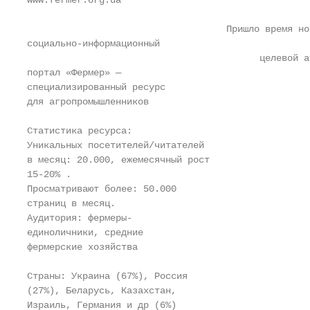
www.fermer.org.ua

                                    Пришло время но
социально-информационный

                                          целевой а
портал «Фермер» —

специализированный ресурс

для агропромышленников

Статистика ресурса:

Уникальных посетителей/читателей

в месяц: 20.000, ежемесячный рост

15-20% .

Просматривают более: 50.000

страниц в месяц.

Аудитория: фермеры-

единоличники, средние

фермерские хозяйства

Страны: Украина (67%), Россия

(27%), Беларусь, Казахстан,

Израиль, Германия и др (6%)
