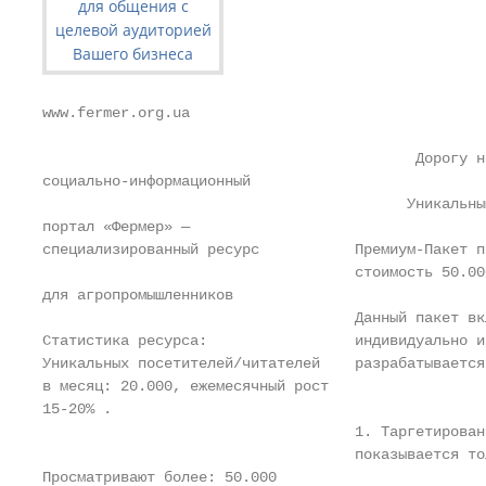
www.fermer.org.ua

                                           Дорогу н
социально-информационный

                                          Уникальны
портал «Фермер» —

специализированный ресурс           Премиум-Пакет п
                                    стоимость 50.00
для агропромышленников

                                    Данный пакет вк
Статистика ресурса:                 индивидуально и
Уникальных посетителей/читателей    разрабатывается
в месяц: 20.000, ежемесячный рост

15-20% .

                                    1. Таргетирован
                                    показывается то
Просматривают более: 50.000
