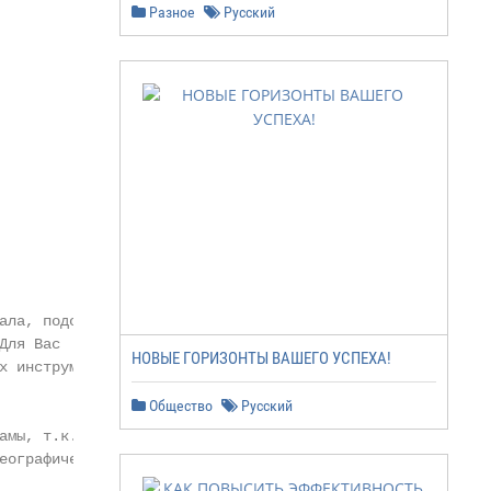
Разное
Русский
ала, подобранных

ля Вас

НОВЫЕ ГОРИЗОНТЫ ВАШЕГО УСПЕХА!
 инструментов:

Общество
Русский
мы, т.к. она

ографическому,
