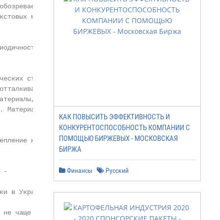
бозреваемых и

кстовых материалов)

иодичность: не чаще 1

еских статей о

отталкивает прямым

атериалы, таблицы,

. Материал готовится

КАК ПОВЫСИТЬ ЭФФЕКТИВНОСТЬ И
КОНКУРЕНТОСПОСОБНОСТЬ КОМПАНИИ С
ПОМОЩЬЮ БИРЖЕВЫХ - МОСКОВСКАЯ
епление на верхних

БИРЖА
Финансы
Русский
-

и в Украине.

 не чаще одного раза в
