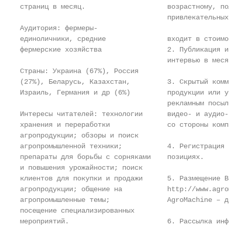
страниц в месяц.                    возрастному, по
                                    привлекательных
Аудитория: фермеры-

единоличники, средние               входит в стоимо
фермерские хозяйства                2. Публикация и
                                    интервью в месяц
Страны: Украина (67%), Россия

(27%), Беларусь, Казахстан,         3. Скрытый комм
Израиль, Германия и др (6%)         продукции или у
                                    рекламным посыл
Интересы читателей: технологии      видео- и аудио-
хранения и переработки              со стороны компа
агропродукции; обзоры и поиск

агропромышленной техники;           4. Регистрация 
препараты для борьбы с сорняками    позициях.

и повышения урожайности; поиск

клиентов для покупки и продажи      5. Размещение В
агропродукции; общение на           http://www.agro
агропромышленные темы;              AgroMachine – д
посещение специализированных

мероприятий.                        6. Рассылка инф