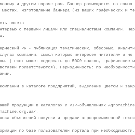
ловому и другим параметрам. Баннер размещается на самых о
 местах. Изготовление баннера (из ваших графических и те
сть пакета.

нтервью с первыми лицами или специалистами компании. Пер
.

ерческий PR - публикация тематических, обзорных, аналитич
слугах компании, смысл которых интересен читателям и не 
ом. (текст может содержать до 5000 знаков, графические м
вставки приветствуются). Периодичность: по необходимости
нии.

компании в каталоге предприятий, выделение цветом и закр
ашей продукции в каталогах и VIP-объявлениях AgroMachine 
machine.org.ua/.

оска объявлений покупки и продажи агропромышленной техник
ормации по базе пользователей портала при необходимости,