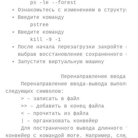
        ps –le --forest

  • Ознакомьтесь с изменением в структуре д
  • Введите команду

        pstree

  • Введите команду

        kill -9 -1

  • После начала перезагрузки закройте окно
    выбрав восстановление сохраненного сост
  • Запустите виртуальную машину

                  Перенаправление ввода-выв
     Перенаправление ввода-вывода выполняет
следующих символов:

     > – записать в файл

     >> – добавить в конец файла

     < – прочитать из файла

     | – организовать конвейер

     Для постраничного вывода длинного текс
конвейер с командой more. Например, следующ