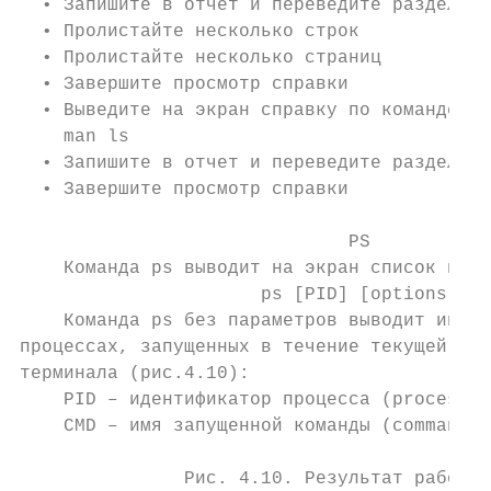
  • Запишите в отчет и переведите раздел NA
  • Пролистайте несколько строк

  • Пролистайте несколько страниц

  • Завершите просмотр справки

  • Выведите на экран справку по команде ls
    man ls

  • Запишите в отчет и переведите раздел NA
  • Завершите просмотр справки

                              PS

    Команда ps выводит на экран список проц
                      ps [PID] [options]

    Команда ps без параметров выводит инфор
процессах, запущенных в течение текущей сес
терминала (рис.4.10):

    PID – идентификатор процесса (process i
    CMD – имя запущенной команды (command)

               Рис. 4.10. Результат работы 