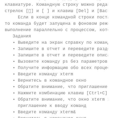
клавиатуре. Командную строку можно редактир
стрелок [] и [ ] и клавиш [Del] и [Backspa
     Если в конце командной строки поставит
то команда будет запущена в фоновом режиме.
выполнение параллельно с процессом, который
   Задания

   • Выведите на экран справку по команде p
   • Запишите в отчет и переведите раздел N
   • Запишите в отчет и переведите описание
   • Вызовите команду ps без параметров

   • Получите информацию обо всех процессах

   • Введите команду xterm

   • Вернитесь в командное окно

   • Обратите внимание, что приглашение не 
   • Нажмите комбинацию клавиш [Ctrl+C]

   • Обратите внимание, что окно xterm закр
     приглашение к вводу команд

   • Введите команду xterm&
