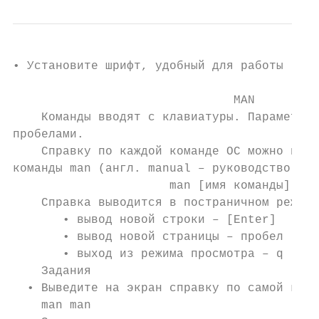
• Установите шрифт, удобный для работы

                               MAN

    Команды вводят с клавиатуры. Параметры 
пробелами.

    Справку по каждой команде ОС можно полу
команды man (англ. manual – руководство).

                      man [имя команды]

    Справка выводится в постраничном режиме
       • вывод новой строки – [Enter]

       • вывод новой страницы – пробел [Spa
       • выход из режима просмотра – q (анг
    Задания

  • Выведите на экран справку по самой кома
    man man
