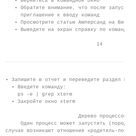
   • Вернитесь в командное окно

   • Обратите внимание, что после запуска о
     приглашение к вводу команд

   • Просмотрите статью Амперсанд на Википе
   • Выведите на экран справку по команде g
                              14
• Запишите в отчет и переведите раздел NAME
  • Введите команду:

    ps –e | grep xterm

  • Закройте окно xterm

                        Дерево процессов

     Один процесс может запустить (породить
случае возникают отношения «родитель-потомо