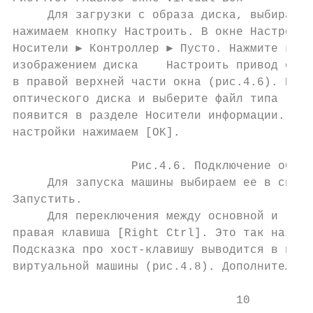
     Для загрузки с образа диска, выбираем 
нажимаем кнопку Настроить. В окне Настройки
Носители ► Контроллер ► Пусто. Нажмите кноп
изображением диска    Настроить привод опти
в правой верхней части окна (рис.4.6). Нажм
оптического диска и выберите файл типа *.is
появится в разделе Носители информации. Для
настройки нажимаем [OK].

                 Рис.4.6. Подключение образ
     Для запуска машины выбираем ее в списк
Запустить.

     Для переключения между основной и гост
правая клавиша [Right Ctrl]. Это так называ
Подсказка про хост-клавишу выводится в прав
виртуальной машины (рис.4.8). Дополнительна
                                10