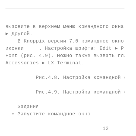
вызовите в верхнем меню командного окна Нас
► Другой.

    В Knoppix версии 7.0 командное окно зап
иконки     . Настройка шрифта: Edit ► Prefe
Font (рис. 4.9). Можно также вызвать главно
Accessories ► LX Terminal.

          Рис.4.8. Настройка командной стро
          Рис.4.9. Настройка командной стро
    Задания

  • Запустите командное окно

                                12