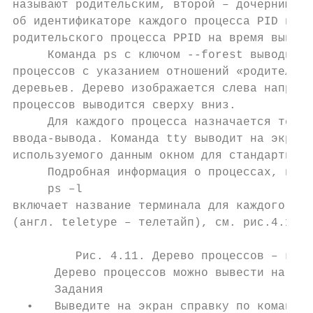
называют родительским, второй – дочерним. О
об идентификаторе каждого процесса PID и ид
родительского процесса PPID на время выполн
     Команда ps с ключом --forest выводит н
процессов с указанием отношений «родитель-п
деревьев. Дерево изображается слева направо
процессов выводится сверху вниз.

     Для каждого процесса назначается терми
ввода-вывода. Команда tty выводит на экран 
используемого данным окном для стандартного
     Подробная информация о процессах, выво
     ps –l

включает название терминала для каждого про
(англ. teletype – телетайп), см. рис.4.11.

         Рис. 4.11. Дерево процессов – кома
      Дерево процессов можно вывести на экр
      Задания

  •   Выведите на экран справку по команде 