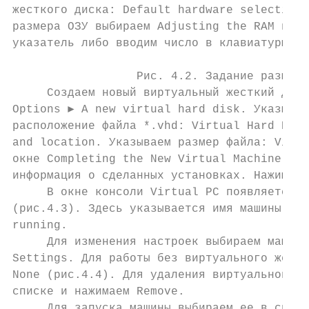
жесткого диска: Default hardware selection.
размера ОЗУ выбираем Adjusting the RAM и пе
указатель либо вводим число в клавиатуры (р
                  Рис. 4.2. Задание размера
     Создаем новый виртуальный жесткий диск
Options ► A new virtual hard disk. Указывае
расположение файла *.vhd: Virtual Hard Disk
and location. Указываем размер файла: Virtu
окне Completing the New Virtual Machine Wiz
информация о сделанных установках. Нажимаем
     В окне консоли Virtual PC появляется н
(рис.4.3). Здесь указывается имя машины os4
running.

     Для изменения настроек выбираем машину
Settings. Для работы без виртуального жестк
None (рис.4.4). Для удаления виртуальной ма
списке и нажимаем Remove.

     Для запуска машины выбираем ее в списк