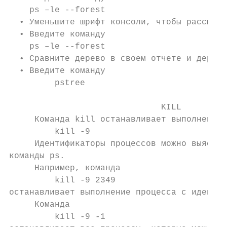
    ps –le --forest

  • Уменьшите шрифт консоли, чтобы рассмотр
  • Введите команду

    ps –le --forest

  • Сравните дерево в своем отчете и дерево
  • Введите команду

         pstree

                              KILL

     Команда kill останавливает выполнение 
         kill -9 

     Идентификаторы процессов можно выяснит
команды ps.

     Например, команда

         kill -9 2349

останавливает выполнение процесса с идентиф
     Команда

         kill -9 -1
