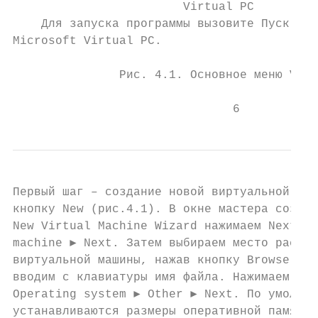
                        Virtual PC

    Для запуска программы вызовите Пуск ► П
Microsoft Virtual PC.

               Рис. 4.1. Основное меню Virt
                               6
Первый шаг – создание новой виртуальной маш
кнопку New (рис.4.1). В окне мастера создан
New Virtual Machine Wizard нажимаем Next ► 
machine ► Next. Затем выбираем место распол
виртуальной машины, нажав кнопку Browse, вы
вводим с клавиатуры имя файла. Нажимаем Nex
Operating system ► Other ► Next. По умолчан
устанавливаются размеры оперативной памяти 