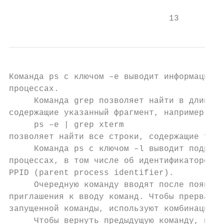
                                13
Команда ps с ключом –е выводит информацию о
процессах.

     Команда grep позволяет найти в длинном
содержащие указанный фрагмент, например:

     ps –e | grep xterm

позволяет найти все строки, содержащие текс
     Команда ps с ключом –l выводит подробн
процессах, в том числе об идентификаторе ро
PPID (parent process identifier).

     Очередную команду вводят после появлен
приглашения к вводу команд. Чтобы прервать 
запущенной команды, используют комбинацию к
     Чтобы вернуть предыдущую команду, нажм