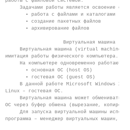
работы с файловой системой.

     Задачами работы является освоение след
       • работа с файлами и каталогами

       • создание пакетных файлов

       • архивирование файлов

                    Виртуальная машина

     Виртуальная машина (virtual machine, V
имитация работы физического компьютера.

     На компьютере одновременно работают дв
       • основная ОС (host OS)

       • гостевая ОС (guest OS)

     В данной работе Microsoft Windows XP –
Linux – гостевая ОС.

     Виртуальная машина может обмениваться 
ОС через буфер обмена (вырезание, копирован
     Для запуска виртуальной машины использ
программа – менеджер виртуальных машин, или