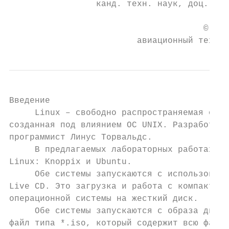
                 канд. техн. наук, доц. С. 
                                      © Уфи
                         авиационный технич
Введение

     Linux – свободно распространяемая опер
созданная под влиянием ОС UNIX. Разработчик
программист Линус Торвальдс.

     В предлагаемых лабораторных работах ис
Linux: Knoppix и Ubuntu.

     Обе системы запускаются с использовани
Live CD. Это загрузка и работа с компакт-ди
операционной системы на жесткий диск.

     Обе системы запускаются с образа диска
файл типа *.iso, который содержит всю файло