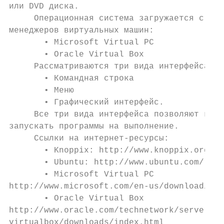
или DVD диска.

     Операционная система загружается с обр
менеджеров виртуальных машин:

       • Microsoft Virtual PC

       • Oracle Virtual Box

     Рассматриваются три вида интерфейса по
       • Командная строка

       • Меню

       • Графический интерфейс.

     Все три вида интерфейса позволяют копи
запускать программы на выполнение.

     Ссылки на интернет-ресурсы:

       • Knoppix: http://www.knoppix.org/

       • Ubuntu: http://www.ubuntu.com/

       • Microsoft Virtual PC

http://www.microsoft.com/en-us/download/

       • Oracle Virtual Box

http://www.oracle.com/technetwork/server-st
virtualbox/downloads/index.html
