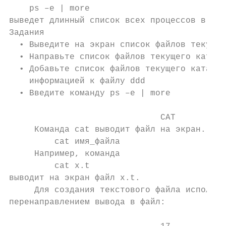
    ps –e | more

выведет длинный список всех процессов в пос
Задания

  • Выведите на экран список файлов текущег
  • Направьте список файлов текущего катало
  • Добавьте список файлов текущего каталог
    информацией к файлу ddd

  • Введите команду ps –e | more

                              CAT

     Команда cat выводит файл на экран. Фор
         cat имя_файла

     Например, команда

         cat x.t

выводит на экран файл x.t.

     Для создания текстового файла использу
перенаправлением вывода в файл:
