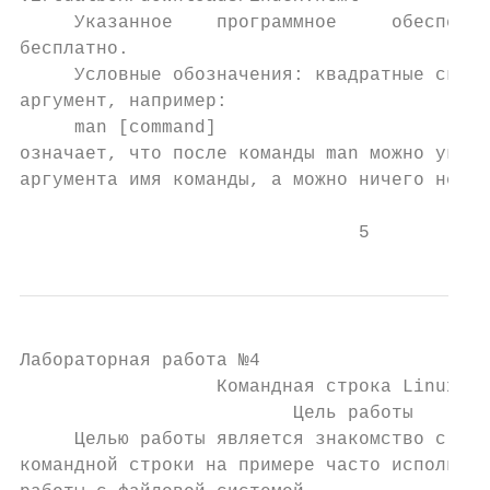
     Указанное    программное     обеспечен
бесплатно.

     Условные обозначения: квадратные скобк
аргумент, например:

     man [command]

означает, что после команды man можно указа
аргумента имя команды, а можно ничего не ук
                               5
Лабораторная работа №4

                  Командная строка Linux

                         Цель работы

     Целью работы является знакомство с инт
командной строки на примере часто используе