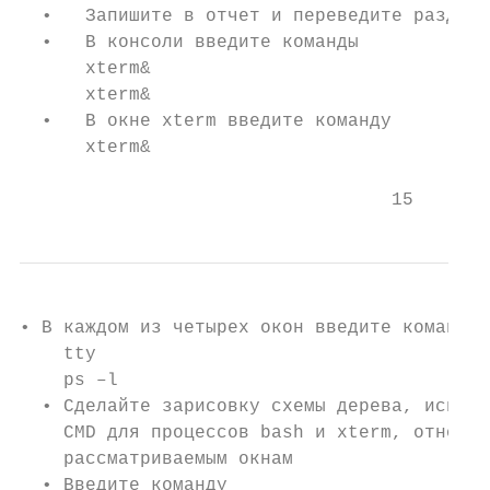
  •   Запишите в отчет и переведите раздел 
  •   В консоли введите команды

      xterm&

      xterm&

  •   В окне xterm введите команду

      xterm&

                                  15
• В каждом из четырех окон введите команды

    tty

    ps –l

  • Сделайте зарисовку схемы дерева, исполь
    CMD для процессов bash и xterm, относящ
    рассматриваемым окнам

  • Введите команду
