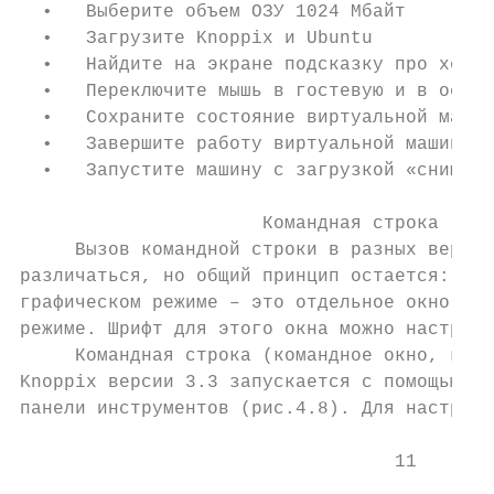
  •   Выберите объем ОЗУ 1024 Мбайт

  •   Загрузите Knoppix и Ubuntu

  •   Найдите на экране подсказку про хост-
  •   Переключите мышь в гостевую и в основ
  •   Сохраните состояние виртуальной машин
  •   Завершите работу виртуальной машины

  •   Запустите машину с загрузкой «снимка 
                      Командная строка

     Вызов командной строки в разных версия
различаться, но общий принцип остается: ком
графическом режиме – это отдельное окно, ра
режиме. Шрифт для этого окна можно настраив
     Командная строка (командное окно, конс
Knoppix версии 3.3 запускается с помощью ик
панели инструментов (рис.4.8). Для настройк
                                  11