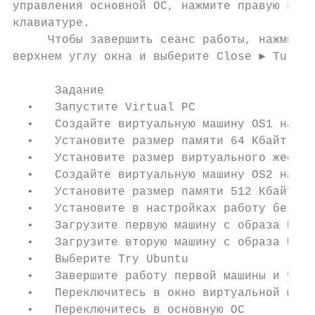
управления основной ОС, нажмите правую кноп
клавиатуре.

     Чтобы завершить сеанс работы, нажмите 
верхнем углу окна и выберите Close ► Turn o
      Задание

  •   Запустите Virtual PC

  •   Создайте виртуальную машину OS1 на ди
  •   Установите размер памяти 64 Кбайт

  •   Установите размер виртуального жестко
  •   Создайте виртуальную машину OS2 на ди
  •   Установите размер памяти 512 Кбайт

  •   Установите в настройках работу без же
  •   Загрузите первую машину с образа Knop
  •   Загрузите вторую машину с образа Ubun
  •   Выберите Try Ubuntu

  •   Завершите работу первой машины и удал
  •   Переключитесь в окно виртуальной маши
  •   Переключитесь в основную ОС
