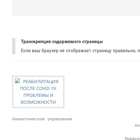
Транскрипция содержимого страницы
Если ваш браузер не отображает страницу правильно, 
Аналитическое управление

                                                 Ап
                                                   
                                             Предсе