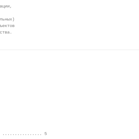
ции,

ьных)

ектов

ства.
 ................ 5
