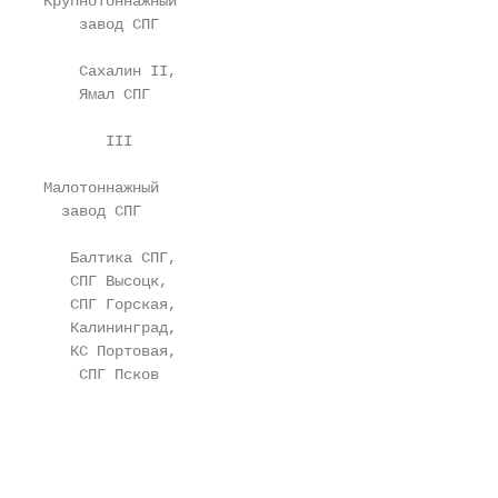
Крупнотоннажный

    завод СПГ

    Сахалин II,                                    
    Ямал СПГ                                       
       III

Малотоннажный

  завод СПГ                                        
   Балтика СПГ,

   СПГ Высоцк,

   СПГ Горская,

   Калининград,

   КС Портовая,

    СПГ Псков                                      
                                                   
                                                   
                                                   