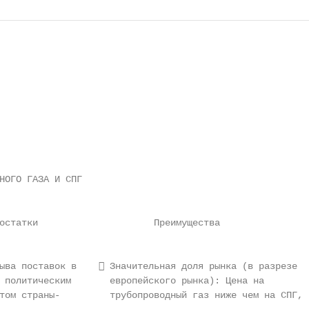
НОГО ГАЗА И СПГ

остатки                     Преимущества

ыва поставок в     Значительная доля рынка (в разрезе

 политическим       европейского рынка): Цена на

том страны-         трубопроводный газ ниже чем на СПГ,
