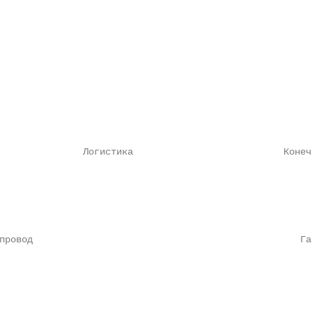
               Логистика                           Конечн
провод                                                Га
                                                        