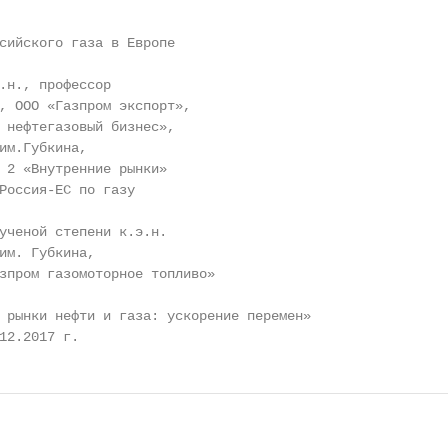
сийского газа в Европе

.н., профессор

, ООО «Газпром экспорт»,

 нефтегазовый бизнес»,

им.Губкина,

 2 «Внутренние рынки»

Россия-ЕС по газу

ученой степени к.э.н.

им. Губкина,

зпром газомоторное топливо»

 рынки нефти и газа: ускорение перемен»

12.2017 г.