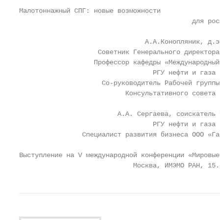
Малотоннажный СПГ: новые возможности

                                            для рос
                                А.А.Конопляник, д.э
                    Советник Генерального директора
                   Профессор кафедры «Международный
                                  РГУ нефти и газа 
                     Со-руководитель Рабочей группы
                           Консультативного совета 
                         А.А. Сергаева, соискатель 
                                  РГУ нефти и газа 
                Специалист развития бизнеса ООО «Га
Выступление на V международной конференции «Мировые
                             Москва, ИМЭМО РАН, 15.