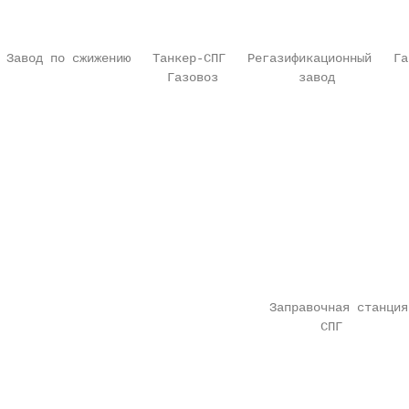
 Завод по сжижению   Танкер-СПГ   Регазификационный   Га
                       Газовоз           завод          
                                                        
                                     Заправочная станция
                                            СПГ         
                                                        
                                                        