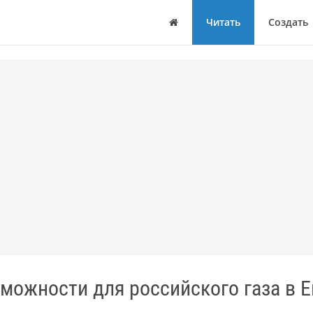
Дом
Читать
Создать
ожности для российского газа в Е