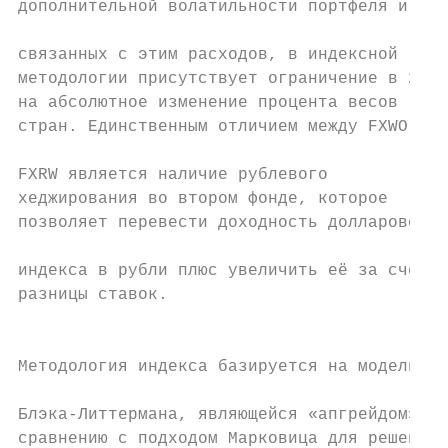
дополнительной волатильности портфеля и    
связанных с этим расходов, в индексной

методологии присутствует ограничение в 2,5%
на абсолютное изменение процента весов

стран. Единственным отличием между FXWO и

                                           
FXRW является наличие рублевого

хеджирования во втором фонде, которое

позволяет перевести доходность долларового 
индекса в рубли плюс увеличить её за счет

разницы ставок.                            
                                           
Методология индекса базируется на модели

                                           
Блэка-Литтермана, являющейся «апгрейдом» по

сравнению с подходом Марковица для решения 