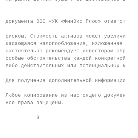
                                           
                                           
документа ООО «УК «ФинЭкс Плюс» ответственн
                                   -       
риском. Стоимость активов может увеличивать
касающаяся налогообложения, изложенная в на
настоятельно рекомендует инвесторам обращат
особые обстоятельства каждой конкретной сит
либо действительных или потенциальных конфл
Для получения дополнительной информации о ц
Любое копирование из настоящего документа б
Все права защищены.

          8                                