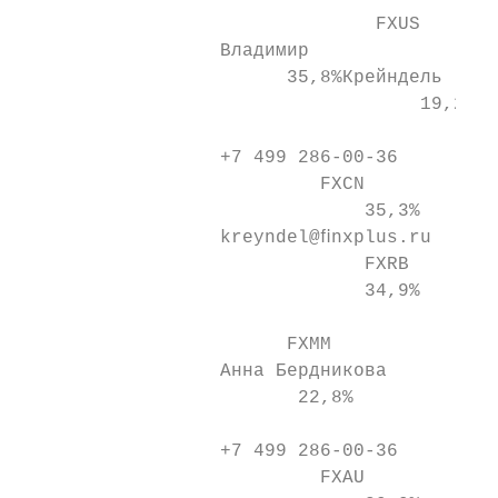
                                FXUS       
                  Владимир

                        35,8%Крейндель

                                    19,2%  
                  +7 499 286-00-36

                           FXCN            
                               35,3%       
                  kreyndel@ﬁnxplus.ru

                               FXRB        
                               34,9%       
                        FXMM               
                  Анна Бердникова

                         22,8%             
                  +7 499 286-00-36

                           FXAU            