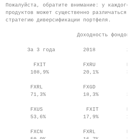
Пожалуйста, обратите внимание: у каждого ET
продуктов может существенно различаться; им
стратегию диверсификации портфеля.

                       Доходность фондов Fi
       За 3 года         2018          2019
         FXIT            FXRU          FXRL
        108,9%           20,1%         37,2
        FXRL             FXGD           FXI
        71,3%            18,3%         30,1
        FXUS              FXIT         FXUS
        53,6%            17,9%         15,7
        FXCN             FXRL          FXRB