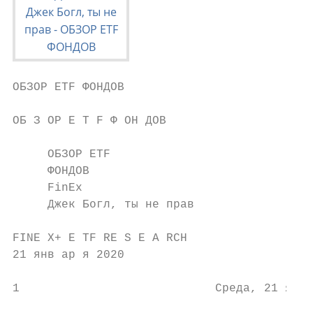
ОБЗОР ETF ФОНДОВ

ОБ З ОР E T F Ф ОН ДОВ

     ОБЗОР ETF

     ФОНДОВ

     FinEx

     Джек Богл, ты не прав

FINE X+ E TF RE S E A RCH

21 янв ар я 2020

1                            Среда, 21 янва