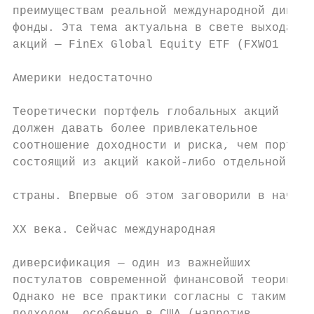
преимуществам реальной международной диверс
фонды. Эта тема актуальна в свете выхода на
акций — FinEx Global Equity ETF (FXWO1 ).

Америки недостаточно

Теоретически портфель глобальных акций     
должен давать более привлекательное        
соотношение доходности и риска, чем портфел
состоящий из акций какой-либо отдельной

                                           
страны. Впервые об этом заговорили в начале

                                           
XX века. Сейчас международная

                                           
диверсификация — один из важнейших

постулатов современной финансовой теории.  
Однако не все практики согласны с таким
