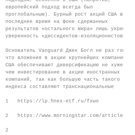
подходом, особенно в США (напротив,        
европейский подход всегда был              
проглобальным). Бурный рост акций США в    
последнее время на фоне сдержанных         
результатов «остального мира» лишь укрепил 
уверенность «диссидентов-изоляционистов».  
                                           
Основатель Vanguard Джек Богл не раз говори
что вложения в акции крупнейших компаний   
США обеспечивают диверсификацию не хуже,   
чем инвестирование в акции иностранных     
компаний, так как большую часть такого     
индекса составляют транснациональные       
1   https://lp.ﬁnex-etf.ru/fxwo

2   https://www.morningstar.com/articles/88
2                                          