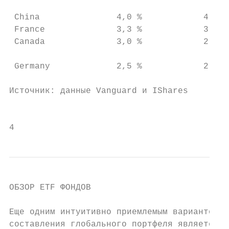
 China               4,0 %            4,0 %
 France              3,3 %            3,2 %
 Canada              3,0 %            2,6 %
                                           
 Germany             2,5 %            2,6 %

                                           
Источник: данные Vanguard и IShares

                                           
4                                          
ОБЗОР ETF ФОНДОВ

Еще одним интуитивно приемлемым вариантом  
составления глобального портфеля является  