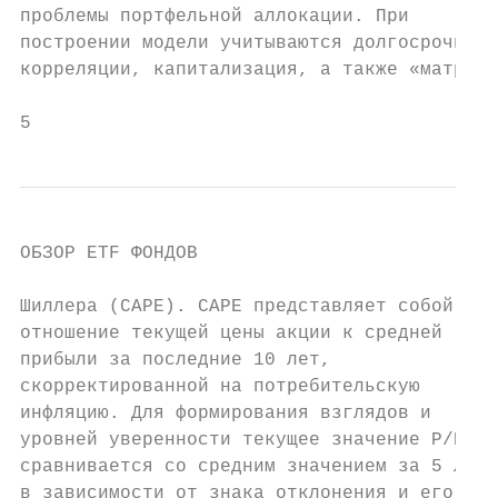
проблемы портфельной аллокации. При        
построении модели учитываются долгосрочные 
корреляции, капитализация, а также «матрица
5                                          
ОБЗОР ETF ФОНДОВ

Шиллера (CAPE). CAPE представляет собой    
отношение текущей цены акции к средней     
прибыли за последние 10 лет,               
скорректированной на потребительскую       
инфляцию. Для формирования взглядов и

уровней уверенности текущее значение P/E

сравнивается со средним значением за 5 лет,
в зависимости от знака отклонения и его    