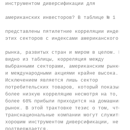
инструментом диверсификации для            
американских инвесторов? В таблице № 1     
                                           
представлены пятилетние корреляции индексов

этих секторов с индексами американского

                                           
рынка, развитых стран и миром в целом. Как

видно из таблицы, корреляция между         
выбранными секторами, американским рынком  
и международными акциями крайне высока.    
Исключением является лишь сектор           
потребительских товаров, который показывает
более низкую корреляцию несмотря на то, что
более 60% прибыли приходится на домашний   
рынок. В этой трактовке тезис о том, что   
транснациональные компании могут служить   
хорошим инструментом диверсификации, не    
подтверждается.                            