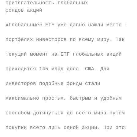
Притягательность глобальных                
фондов акций                               
                                           
«Глобальные» ETF уже давно нашли место в

                                           
портфелях инвесторов по всему миру. Так, на

                                           
текущий момент на ETF глобальных акций

                                           
приходится 145 млрд долл. США. Для

                                           
инвесторов подобные фонды стали

                                           
максимально простым, быстрым и удобным

                                           
способом дотянуться до всего мира путем

                                           
покупки всего лишь одной акции. При этом не

                                           