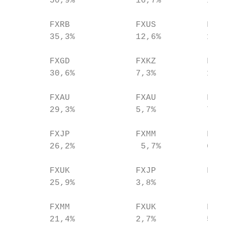
        50,9%            16,7%         15,4
        FXRB             FXUS          FXCN
        35,3%            12,6%         10,1
        FXGD             FXKZ          FXAU
        30,6%            7,3%          10,0
        FXAU             FXAU          FXDE
        29,3%            5,7%          7,4%
        FXJP             FXMM          FXUK
        26,2%             5,7%         6,7%
        FXUK             FXJP          FXMM
        25,9%            3,8%           6,6
        FXMM             FXUK          FXJP
        21,4%            2,7%          5,6%