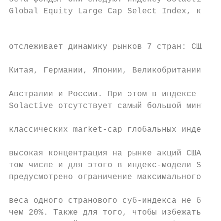
Global Equity Large Cap Select Index, котор
                                           
отслеживает динамику рынков 7 стран: США,

                                           
Китая, Германии, Японии, Великобритании,

                                           
Австралии и России. При этом в индексе

Solactive отсутствует самый большой минус

                                           
классических market-cap глобальных индексов
                                           
высокая концентрация на рынке акций США: в

том числе и для этого в индекс-модели Solac
предусмотрено ограничение максимального    
                                           
веса одного странового суб-индекса не более

чем 20%. Также для того, чтобы избежать
