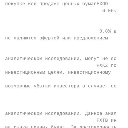
покупке или продаже ценных бумагFXGD       
                                  и иных фи
                                           
                                           
                                 0,8% делат
не являются офертой или предложением       
                                           
                                           
аналитическом исследовании, могут не соотве
                                FXKZ горизо
инвестиционным целям, инвестиционному      
                                           
возможные убытки инвестора в случае- соверш
                                           
                                           
                                           
аналитическом исследовании. Данное аналитич
                                FXTB информ
на рынке ценных бумаг. За достоверность    