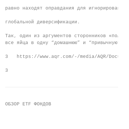
                                           
равно находят оправдания для игнорирования

                                           
глобальной диверсификации.

                                           
Так, один из аргументов сторонников «положи
все яйца в одну “домашнюю” и “привычную”   
3   https://www.aqr.com/-/media/AQR/Documen
3                                          
ОБЗОР ETF ФОНДОВ

                                           
                                           