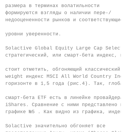
размера в терминах волатильности           
формируются взгляды о наличии пере-/

недооцененности рынков и соответствующие им
                                           
уровни уверенности.                        
Solactive Global Equity Large Cap Select In
стратегический, или смарт-бета индекс, прич
                                           
стоит отметить, обгоняющий классический cap
weight индекс MSCI All World Country Index 
горизонте в 1,5 года (рис.4). Так, глобальн
                                           
смарт-бета ETF есть в линейке провайдера

iShares. Сравнение с ними представлено на  
графике №5 . Как видно из графика, индекс

                                           
Solactive значительно обгоняет все         