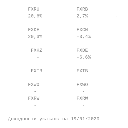
        FXRU             FXRB          FXGD
        20,8%            2,7%          4,2%
        FXDE             FXCN          FXKZ
        20,3%            -3,4%           - 
         FXKZ            FXDE          FXRU
           -             -6,6%         -1,4
         FXTB            FXTB          FXTB
           -               -           -3,9
        FXWO             FXWO          FXWO
          -                -             - 
        FXRW             FXRW          FXRW
          -                -             - 
 Доходности указаны на 19/01/2020
