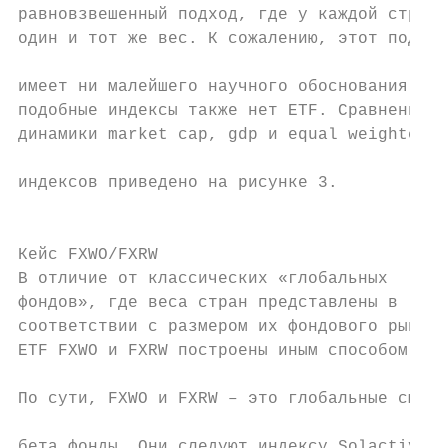
равновзвешенный подход, где у каждой страны
один и тот же вес. К сожалению, этот подход
                                           
имеет ни малейшего научного обоснования и н
подобные индексы также нет ETF. Сравнение

динамики market cap, gdp и equal weighted  
индексов приведено на рисунке 3.

                                           
Кейс FXWO/FXRW

В отличие от классических «глобальных

фондов», где веса стран представлены в

соответствии с размером их фондового рынка,

ETF FXWO и FXRW построены иным способом.   
По сути, FXWO и FXRW – это глобальные смарт
бета фонды. Они следуют индексу Solactive  