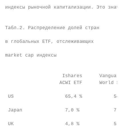
                                           
индексы рыночной капитализации. Это значит,

                                           
                                           
Табл.2. Распределение долей стран

                                           
в глобальных ETF, отслеживающих

                                           
market cap индексы

                                           
                                           
                    Ishares      Vanguard T
                   ACWI ETF      World Stoc
                                           
 US                  65,4 %           54,6 
                                           
 Japan               7,0 %            7,7 %

                                           
 UK                  4,8 %            5,1 %
