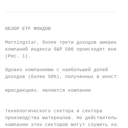
ОБЗОР ETF ФОНДОВ

Morningstar, более трети доходов американск
компаний индекса S&P 500 происходят вне США
(Рис. 1).                                  
                                           
Однако компаниями с наибольшей долей

доходов (более 50%), полученных в иностранн
                                           
юрисдикциях, являются компании             
                                           
                                           
технологического сектора и сектора

производства материалов. Но действительно л
компании этих секторов могут служить хороши