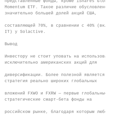
представленные фонды, кроме iShares Global 
Momentum ETF. Такое различие обусловлено

значительно большей долей акций США,

                                           
составляющей 70%, в сравнении с 40% (включа
IT) у Solactive.                           
Вывод                                      
                                           
Инвестору не стоит уповать на использование
исключительно американских акций для       
                                           
диверсификации. Более полезной является

стратегия реально широких глобальных

                                           
вложений FXWO и FXRW — первые глобальные

стратегические смарт-бета фонды на

                                           
российском рынке, благодаря которым любой
