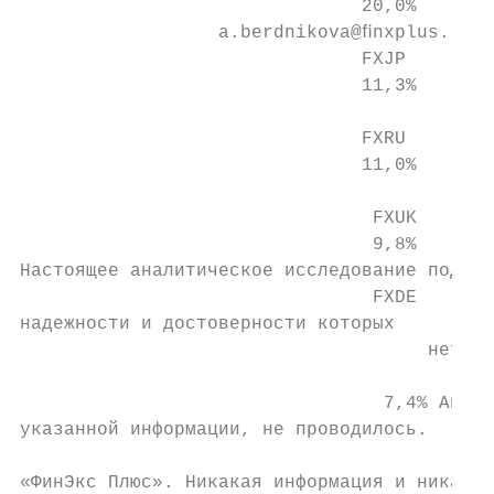
                               20,0%       
                  a.berdnikova@ﬁnxplus.ru

                               FXJP        
                               11,3%       
                               FXRU        
                               11,0%       
                                FXUK       
                                9,8%       
Настоящее аналитическое исследование подгот
                                FXDE

надежности и достоверности которых         
                                     нет ос
                                           
                                 7,4% Анали
указанной информации, не проводилось.      
                                           
«ФинЭкс Плюс». Никакая информация и никакое