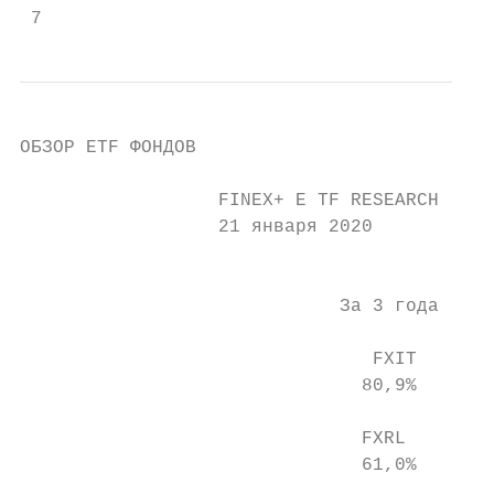
 7                                         
ОБЗОР ETF ФОНДОВ

                  FINEX+ E TF RESEARCH

                  21 января 2020

                                           
                             За 3 года     
                                FXIT       
                               80,9%       
                               FXRL        
                               61,0%       