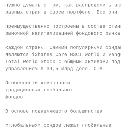
нужно думать о том, как распределить акции

разных стран в своем портфеле. Все они

                                           
преимущественно построены в соответствии с

рыночной капитализацией фондового рынка

                                           
каждой страны. Самыми популярными фондами  
являются iShares Core MSCI World и Vanguard
Total World Stock с общими активами под    
управлением в 34,5 млрд долл. США.         
                                           
Особенности компоновки                     
традиционных глобальных                    
фондов                                     
                                           
В основе подавляющего большинства

                                           
«глобальных» фондов лежат глобальные
