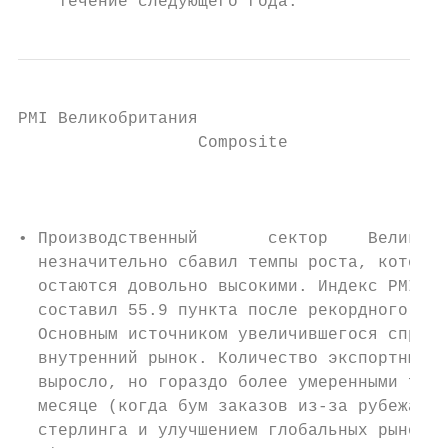
    течение следующего года.               
PMI Великобритания

                  Composite                
                                           
• Производственный       сектор    Великобр
  незначительно сбавил темпы роста, которые
  остаются довольно высокими. Индекс PMI ma
  составил 55.9 пункта после рекордного зна
  Основным источником увеличившегося спроса
  внутренний рынок. Количество экспортных з
  выросло, но гораздо более умеренными темп
  месяце (когда бум заказов из-за рубежа бы
  стерлинга и улучшением глобальных рыночны