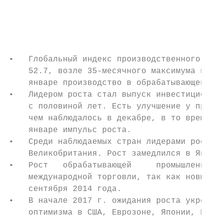
                                           
                                           
                                           
•   Глобальный индекс производственного сек
    52.7, возле 35-месячного максимума и бы
    январе производство в обрабатывающей пр
•   Лидером роста стал выпуск инвестиционны
    с половиной лет. Есть улучшение у произ
    чем наблюдалось в декабре, в то время к
    январе импульс роста.

•   Среди наблюдаемых стран лидерами роста 
    Великобритания. Рост замедлился в Япони
•   Рост   обрабатывающей     промышленност
    международной торговли, так как новые э
    сентября 2014 года.

•   В начале 2017 г. ожидания роста укрепил
    оптимизма в США, Еврозоне, Японии, Вели