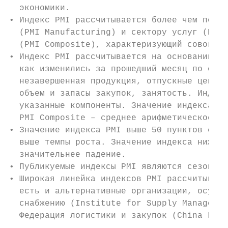
  экономики.

• Индекс PMI рассчитывается более чем по 30
  (PMI Manufacturing) и сектору услуг (PMI 
  (PMI Composite), характеризующий совокупн
• Индекс PMI рассчитывается на основании оп
  как изменились за прошедший месяц по отно
  незавершенная продукция, отпускные цены, 
  объем и запасы закупок, занятость. Индекс
  указанные компоненты. Значение индекса PM
  PMI Composite – среднее арифметическое су
• Значение индекса PMI выше 50 пунктов свид
  выше темпы роста. Значение индекса ниже 5
  значительнее падение.

• Публикуемые индексы PMI являются сезонно-
• Широкая линейка индексов PMI рассчитывает
  есть и альтернативные организации, осущес
  снабжению (Institute for Supply Managemen
  Федерация логистики и закупок (China Fede