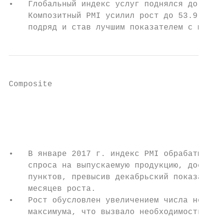
•   Глобальный индекс услуг поднялся до 18-
    Композитный PMI усилил рост до 53.9 с 5
    подряд и став лучшим показателем с март
Composite

                                           
                                           
                                           
•   В январе 2017 г. индекс PMI обрабатываю
    спроса на выпускаемую продукцию, достиг
    пунктов, превысив декабрьский показател
    месяцев роста.

•   Рост обусловлен увеличением числа новых
    максимума, что вызвало необходимость ув