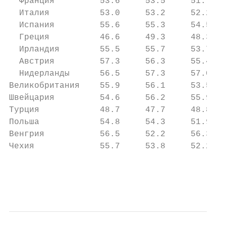
  Франция         53.6     53.5     51.7   
  Италия          53.0     53.2     52.2   
  Испания         55.6     55.3     54.5   
  Греция          46.6     49.3     48.3   
  Ирландия        55.5     55.7     53.7   
  Австрия         57.3     56.3     55.4   
  Нидерланды      56.5     57.3     57.0   
Великобритания    55.9     56.1     53.5   
Швейцария         54.6     56.2     55.9   
Турция            48.7     47.7     48.8   
Польша            54.8     54.3     51.9   
Венгрия           56.5     52.2     56.3   
Чехия             55.7     53.8     52.2   
                                           
                                           