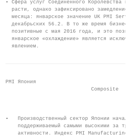
• Сфера услуг Соединенного Королевства в ян
  расти, однако зафиксировано замедление те
  месяца: январское значение UK PMI Service
  декабрьских 56.2. В то же время бизнес-ож
  позитивные с мая 2016 года, и это позволя
  январское «охлаждение» является исключите
  явлением.                                
PMI Япония

                            Composite      
                                           
•   Производственный сектор Японии начал 20
    поддерживаемый самыми высокими за три г
    активности. Индекс PMI Manufacturing со