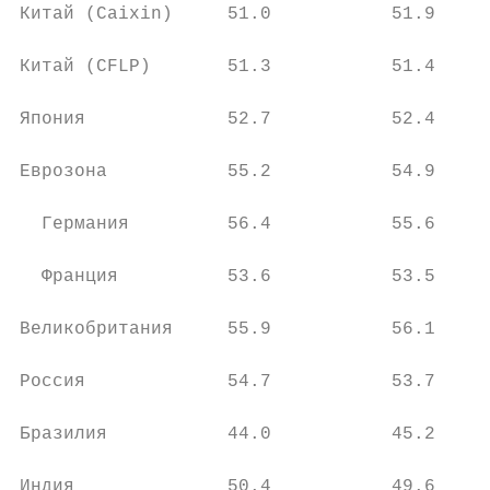
Китай (Caixin)     51.0           51.9     
Китай (CFLP)       51.3           51.4     
Япония             52.7           52.4     
Еврозона           55.2           54.9     
  Германия         56.4           55.6     
  Франция          53.6           53.5     
Великобритания     55.9           56.1     
Россия             54.7           53.7     
Бразилия           44.0           45.2     
Индия              50.4           49.6     