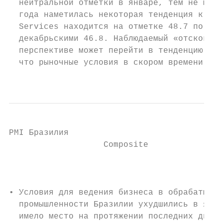
  нейтральной отметки в январе, тем не мене
  года наметилась некоторая тенденция к рос
  Services находится на отметке 48.7 по сра
  декабрьскими 46.8. Наблюдаемый «отскок» в
  перспективе может перейти в тенденцию рос
  что рыночные условия в скором времени нор
                                           
PMI Бразилия

                   Composite               
                                           
• Условия для ведения бизнеса в обрабатываю
  промышленности Бразилии ухудшились в янва
  имело место на протяжении последних двух 