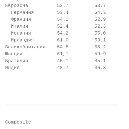
Еврозона          53.7         53.7     53.
  Германия        53.4         54.3     55.
  Франция         54.1         52.9     51.
  Италия          52.4         52.3     53.
  Испания         54.2         55.0     55.
  Ирландия        61.0         59.1     56.
Великобритания    54.5         56.2     55.
Швеция            61,1         59.9     59.
Бразилия          45.1         45.1     44.
Индия             48.7         46.8     46.
                                           
                                           
Composite
