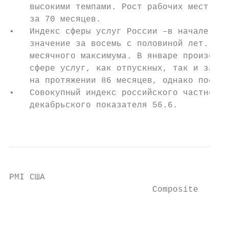
    высокими темпами. Рост рабочих мест в о
    за 70 месяцев.

•   Индекс сферы услуг России –в начале год
    значение за восемь с половиной лет. Зан
    месячного максимума. В январе произошло
    сфере услуг, как отпускных, так и закуп
    на протяжении 86 месяцев, однако послед
•   Совокупный индекс российского частного 
    декабрьского показателя 56.6.

                                           
PMI США

                            Composite      
                                           