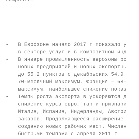
Composite

                                           
                                           
                                           
•   В Еврозоне начало 2017 г показало ускор
    в секторе услуг и в композитном индексе
•   В январе промышленность еврозоны росла 
    новых предприятий и новых экспортных за
    до 55.2 пунктов с декабрьских 54.9. Мак
    70-месячный максимум, Франция – 68-меся
    максимум, наибольшее снижение показала 
•   Темпы роста экспорта в ускоряются до ма
    снижение курса евро, так и признаки улу
    Италия, Испания, Нидерланды, Австрия и 
    заказов. Продолжающееся расширение прои
    созданию новых рабочих мест. Численност
    быстрыми темпами с апреля 2011 г.
