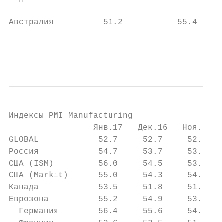
Австралия          51.2           55.4     
                                           
                                           
Индексы PMI Manufacturing

                 Янв.17   Дек.16   Ноя.16  
GLOBAL            52.7     52.7     52.0   
Россия            54.7     53.7     53.6   
США (ISM)         56.0     54.5     53.5   
США (Markit)      55.0     54.3     54.1   
Канада            53.5     51.8     51.5   
Еврозона          55.2     54.9     53.7   
  Германия        56.4     55.6     54.3   