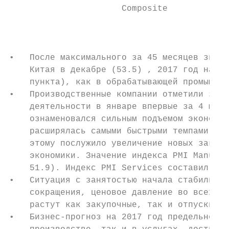
                      Composite            
                                           
•   После максимального за 45 месяцев значе
    Китая в декабре (53.5) , 2017 год начал
    пункта), как в обрабатывающей промышлен
•   Производственные компании отметили заме
    деятельности в январе впервые за 4 меся
    ознаменовался сильным подъемом экономич
    расширялась самыми быстрыми темпами поч
    этому послужило увеличение новых заказо
    экономики. Значение индекса PMI Manufac
    51.9). Индекс PMI Services составил в я
•   Ситуация с занятостью начала стабилизир
    сокращения, ценовое давление во всех се
    растут как закупочные, так и отпускные 
•   Бизнес-прогноз на 2017 год предельно по