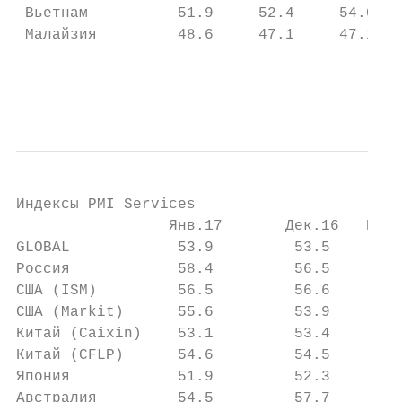
 Вьетнам          51.9     52.4     54.0   
 Малайзия         48.6     47.1     47.1   
                                           
                                           
Индексы PMI Services

                 Янв.17       Дек.16   Ноя.
GLOBAL            53.9         53.5     53.
Россия            58.4         56.5     54.
США (ISM)         56.5         56.6     56.
США (Markit)      55.6         53.9     54.
Китай (Caixin)    53.1         53.4     53.
Китай (CFLP)      54.6         54.5     54.
Япония            51.9         52.3     51.
Австралия         54.5         57.7     51.