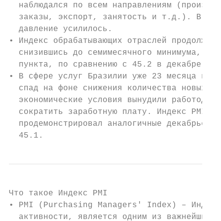
  наблюдался по всем направлениям (производ
  заказы, экспорт, занятость и т.д.). В то 
  давление усилилось.

• Индекс обрабатывающих отраслей продолжил 
  снизившись до семимесячного минимума, зна
  пункта, по сравнению с 45.2 в декабре.

• В сфере услуг Бразилии уже 23 месяца подр
  спад на фоне снижения количества новых за
  экономические условия вынудили работодате
  сократить заработную плату. Индекс PMI Se
  продемонстрировал аналогичные декабрьским
  45.1.                                    
Что такое Индекс PMI

• PMI (Purchasing Managers' Index) – Индекс
  активности, является одним из важнейших э