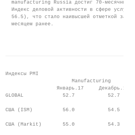
  manufacturing Russia достиг 70-месячных м
  Индекс деловой активности в сфере услуг P
  56.5), что стало наивысшей отметкой за 8.
  месяцем ранее.

                                           
Индексы PMI

                      Manufacturing        
                 Январь.17     Декабрь.16  
GLOBAL             52.7           52.7     
США (ISM)          56.0           54.5     
США (Markit)       55.0           54.3     