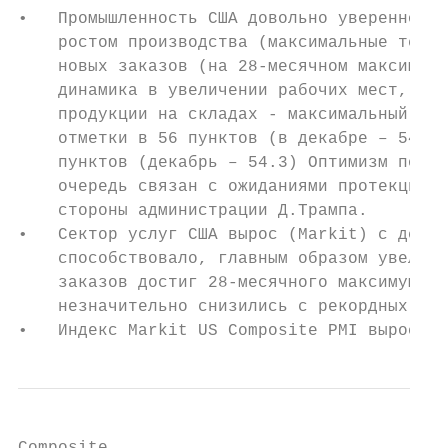
•   Промышленность США довольно уверенно вс
    ростом производства (максимальные темпы
    новых заказов (на 28-месячном максимуме
    динамика в увеличении рабочих мест, а м
    продукции на складах - максимальный с 2
    отметки в 56 пунктов (в декабре – 54.7)
    пунктов (декабрь – 54.3) Оптимизм по пр
    очередь связан с ожиданиями протекциони
    стороны администрации Д.Трампа.

•   Сектор услуг США вырос (Markit) с декаб
    способствовало, главным образом увеличе
    заказов достиг 28-месячного максимума. 
    незначительно снизились с рекордных за 
•   Индекс Markit US Composite PMI вырос в 