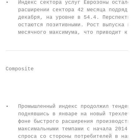
•   Индекс сектора услуг Еврозоны остался н
    расширении сектора 42 месяца подряд. Ко
    декабря, на уровне в 54.4. Перспективы 
    остаются позитивными. Рост выпуска и со
    месячного максимума, что приводит к дал
Composite

                                           
                                           
                                           
•   Промышленный индекс продолжил тенденцию
    поднявшись в январе на новый трехлетний
    фоне быстрого расширения производства и
    максимальными темпами с начала 2014 год
    спроса со стороны потребителей в наибол