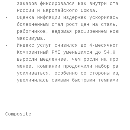
    заказов фиксировался как внутри станы, 
    России и Европейского Союза.

•   Оценка инфляции издержек ускорилась до 
    болезненным стал рост цен на сталь, неф
    работников, ведомая расширением новых з
    максимума.

•   Индекс услуг снизился до 4-месячного ми
    Композитный PMI уменьшился до 54.8 с 55
    выросли медленнее, чем росли на протяже
    менее, компании продолжили набор работн
    усиливаться, особенно со стороны издерж
    увеличилась самыми быстрыми темпами с н
Composite

                                           
                                           