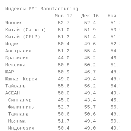
Индексы PMI Manufacturing

                 Янв.17   Дек.16   Ноя.16  
Япония            52.7     52.4     51.3   
Китай (Caixin)    51.0     51.9     50.9   
Китай (CFLP)      51.3     51.4     51.7   
Индия             50.4     49.6     52.3   
Австралия         51.2     55.4     54.2   
Бразилия          44.0     45.2     46.2   
Мексика           50.8     50.2     51.1   
ЮАР               50.9     46.7     48.3   
Южная Корея       49.0     49.4     48.0   
Тайвань           55.6     56.2     54.7   
АСЕАН             50.0     49.4     49.4   
 Сингапур         45.0     43.4     45.2   
 Филиппины        52.7     55.7     56.3   
 Таиланд          50.6     50.6     48.2   
 Мьянма           51.7     49.4     50.2   
 Индонезия        50.4     49.0     49.7   