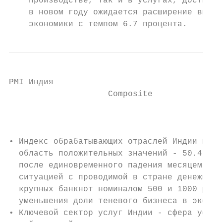
    производстве, так и в услугах, достиг м
    в новом году ожидается расширение внутр
    экономики с темпом 6.7 процента.       
PMI Индия

                    Composite              
                                           
• Индекс обрабатывающих отраслей Индии верн
  область положительных значений - 50.4 пун
  после единовременного падения месяцем ран
  ситуацией с проводимой в стране денежной 
  крупных банкнот номиналом 500 и 1000 рупи
  уменьшения доли теневого бизнеса в эконом
• Ключевой сектор услуг Индии - сфера услуг