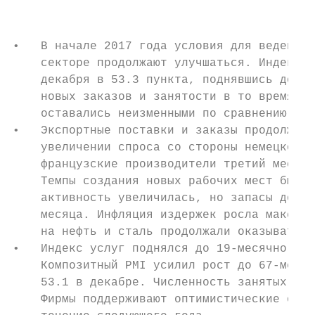
                                           
•   В начале 2017 года условия для ведения 
    секторе продолжают улучшаться. Индекс п
    декабря в 53.3 пункта, поднявшись до 53
    новых заказов и занятости в то время ка
    оставались неизменными по сравнению с п
•   Экспортные поставки и заказы продолжают
    увеличении спроса со стороны немецкой а
    французские производители третий месяц 
    Темпы создания новых рабочих мест были 
    активность увеличилась, но запасы до пр
    месяца. Инфляция издержек росла максима
    на нефть и сталь продолжали оказывать д
•   Индекс услуг поднялся до 19-месячного м
    Композитный PMI усилил рост до 67-месяч
    53.1 в декабре. Численность занятых воз
    Фирмы поддерживают оптимистические ожид