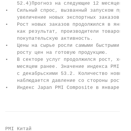
    52.4)Прогноз на следующие 12 месяцев та
•   Сильный спрос, вызванный запуском произ
    увеличение новых экспортных заказов, пр
•   Рост новых заказов продолжился в январе
    как результат, производители товаров ув
    покупательскую активность.

•   Цены на сырье росли самыми быстрыми за 
    росту цен на готовую продукцию.

•   В секторе услуг продолжился рост, хоть 
    месяцем ранее. Значение индекса PMI Ser
    с декабрьскими 53.2. Количество новых з
    наблюдается давление со стороны роста п
•   Индекс Japan PMI Composite в январе сос
                                           
PMI Китай
