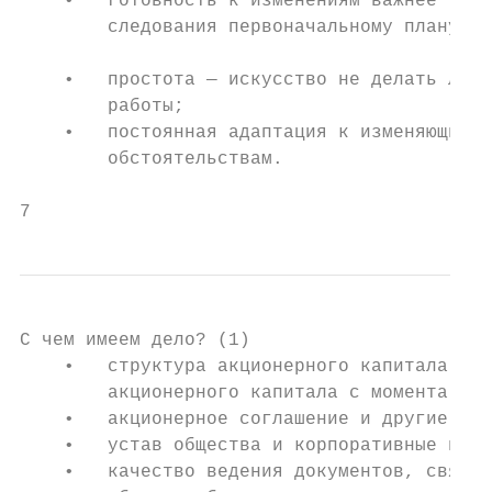
    •   готовность к изменениям важнее

        следования первоначальному плану;

                                           
    •   простота — искусство не делать лишн
        работы;                            
    •   постоянная адаптация к изменяющимся
        обстоятельствам.                   
7
С чем имеем дело? (1)

    •   структура акционерного капитала, ис
        акционерного капитала с момента соз
    •   акционерное соглашение и другие свя
    •   устав общества и корпоративные внут
    •   качество ведения документов, связан