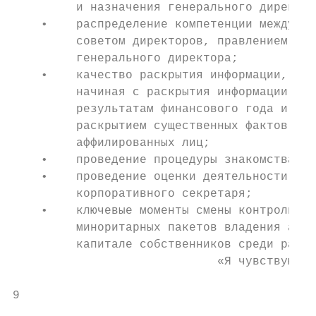
         и назначения генерального директор
    •    распределение компетенции между

         советом директоров, правлением; ро
         генерального директора;

    •    качество раскрытия информации,

         начиная с раскрытия информации по

         результатам финансового года и еже
         раскрытием существенных фактов, го
         аффилированных лиц;

    •    проведение процедуры знакомства но
    •    проведение оценки деятельности сов
         корпоративного секретаря;

    •    ключевые моменты смены контролирую
         миноритарных пакетов владения акци
         капитале собственников среди работ
                             «Я чувствую, ч
                                           
9