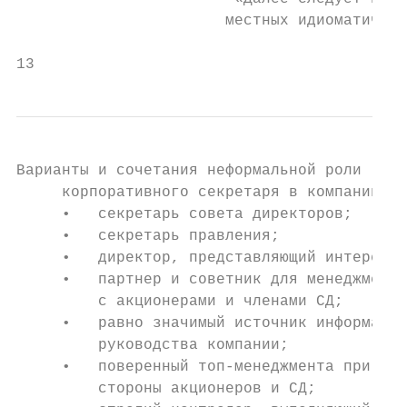
                       местных идиоматическ
13
Варианты и сочетания неформальной роли

     корпоративного секретаря в компании:

     •   секретарь совета директоров;

     •   секретарь правления;

     •   директор, представляющий интересы 
     •   партнер и советник для менеджмента
         с акционерами и членами СД;

     •   равно значимый источник информации
         руководства компании;

     •   поверенный топ-менеджмента при пол
         стороны акционеров и СД;
