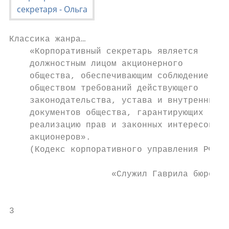
Классика жанра…

    «Корпоративный секретарь является

    должностным лицом акционерного

    общества, обеспечивающим соблюдение

    обществом требований действующего

    законодательства, устава и внутренних

    документов общества, гарантирующих

    реализацию прав и законных интересов

    акционеров».

    (Кодекс корпоративного управления РФ)

                    «Служил Гаврила бюрокра
                                           
3