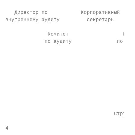
                                           
   Директор по           Корпоративный

внутреннему аудиту         секретарь

              Комитет                  Коми
             по аудиту               по стр
                                           
                                           
                                           
                                           
                                           
                                           
                                    Структу
4