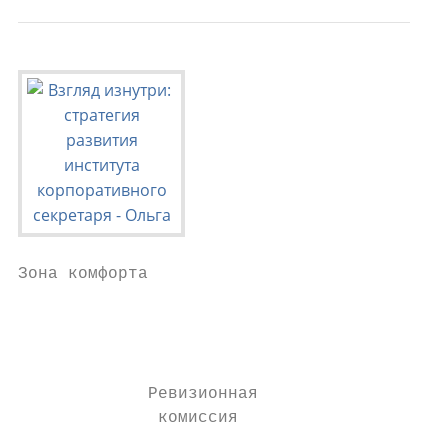
Зона комфорта                              
                                           
                                           
                                           
                                           
             Ревизионная

              комиссия
