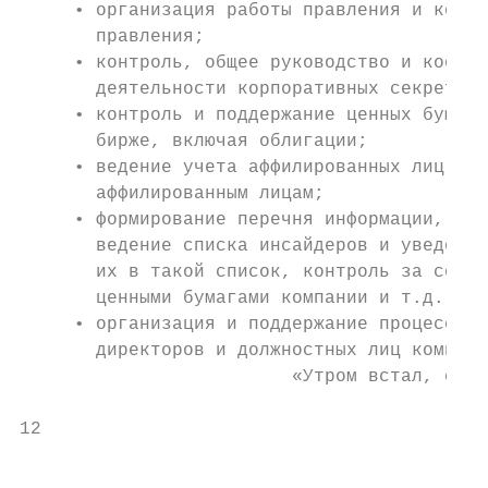
     • организация работы правления и комит
       правления;

     • контроль, общее руководство и коорди
       деятельности корпоративных секретаре
     • контроль и поддержание ценных бумаг 
       бирже, включая облигации;

     • ведение учета аффилированных лиц, со
       аффилированным лицам;

     • формирование перечня информации, отн
       ведение списка инсайдеров и уведомле
       их в такой список, контроль за совер
       ценными бумагами компании и т.д.;

     • организация и поддержание процесса с
       директоров и должностных лиц компани
                         «Утром встал, сраз
12