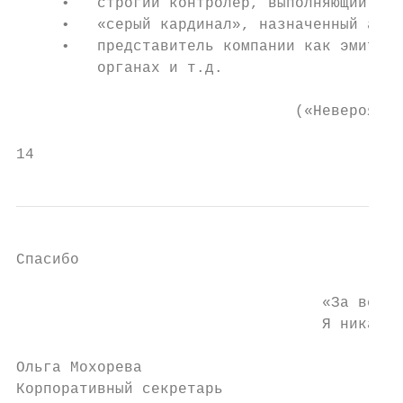
     •   строгий контролер, выполняющий пор
     •   «серый кардинал», назначенный акци
     •   представитель компании как эмитент
         органах и т.д.

                                           
                               («Невероятны
14
Спасибо

                                  «За все, 
                                  Я никакой
                                           
Ольга Мохорева

Корпоративный секретарь
