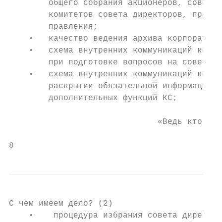
        общего собрания акционеров, совета 
        комитетов совета директоров, правле
        правления;

    •   качество ведения архива корпоративн
    •   схема внутренних коммуникаций корпо
        при подготовке вопросов на совет ди
    •   схема внутренних коммуникаций корпо
        раскрытии обязательной информации, 
        дополнительных функций КС;

                              «Ведь кто же,
                                           
8
С чем имеем дело? (2)

    •    процедура избрания совета директор