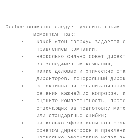
Особое внимание следует уделить таким

         моментам, как:

     •    какой «тон сверху» задается совет
          правлением компании;

     •    насколько сильно совет директоров
          за менеджментом компании;

     •    какие деловые и этические стандар
          директоров, генеральный директор 
     •    эффективна ли организационная стр
          решения важнейших вопросов, иници
     •    оцените компетентность, профессио
          отвечающих за подготовку материал
          или стандартные ошибки;

     •    насколько эффективны контрольные 
          советом директоров и правлением к