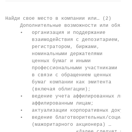
Найди свое место в компании или… (2)

     Дополнительные возможности или обязанн
     •   организация и поддержание

         взаимодействия с депозитарием,

         регистратором, биржами,

         номинальными держателями

         ценных бумаг и иными

         профессиональными участниками

         в связи с обращением ценных

         бумаг компании как эмитента

         (включая облигации);

     •   ведение учета аффилированных лиц, 
         аффилированным лицам;

     •   актуализации корпоративных докумен
     •   ведение благотворительных/социальн
         (мажоритарного акционера) …

                        «Далее следует непе