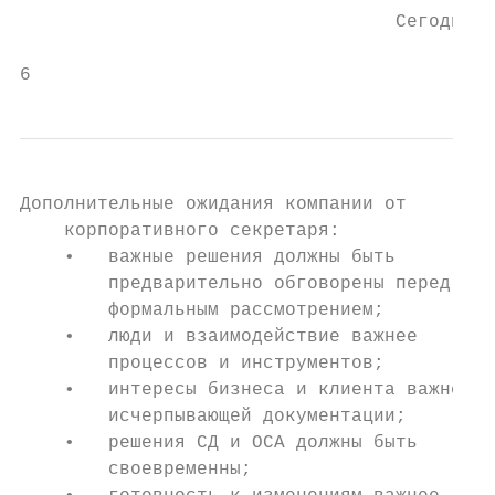
                                  Сегодня к
                                           
6
Дополнительные ожидания компании от

    корпоративного секретаря:

    •   важные решения должны быть

        предварительно обговорены перед

        формальным рассмотрением;

    •   люди и взаимодействие важнее

        процессов и инструментов;

    •   интересы бизнеса и клиента важнее

        исчерпывающей документации;

    •   решения СД и ОСА должны быть

        своевременны;
