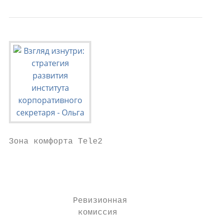
Зона комфорта Tele2                        
                                           
                                           
                                           
                                           
             Ревизионная

              комиссия
