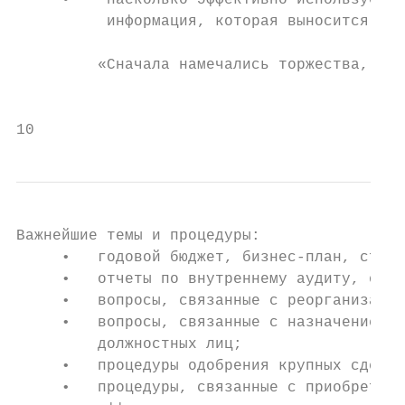
     •    насколько эффективно используется
          информация, которая выносится мен
         «Сначала намечались торжества, пот
                                           
10
Важнейшие темы и процедуры:

     •   годовой бюджет, бизнес-план, страт
     •   отчеты по внутреннему аудиту, отче
     •   вопросы, связанные с реорганизацие
     •   вопросы, связанные с назначением, 
         должностных лиц;

     •   процедуры одобрения крупных сделок
     •   процедуры, связанные с приобретени