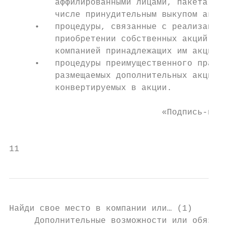
         аффилированными лицами, пакета бол
         числе принудительным выкупом акций
     •   процедуры, связанные с реализацией
         приобретении собственных акций, а 
         компанией принадлежащих им акций;

     •   процедуры преимущественного права 
         размещаемых дополнительных акций и
         конвертируемых в акции.

                              «Подпись-прОт
                                           
11
Найди свое место в компании или… (1)

     Дополнительные возможности или обязанн