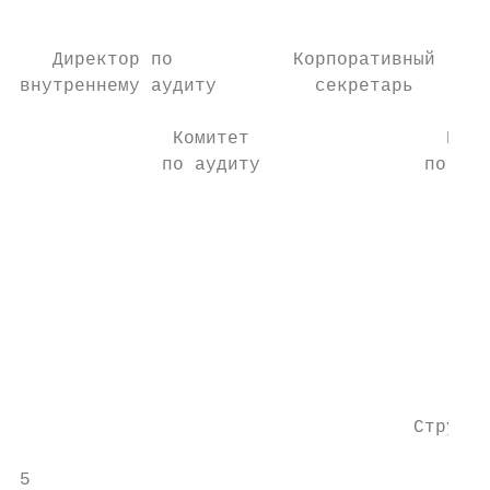
                                           
   Директор по           Корпоративный

внутреннему аудиту         секретарь

              Комитет                  Коми
             по аудиту               по стр
                                           
                                           
                                           
                                           
                                           
                                           
                                    Структу
5