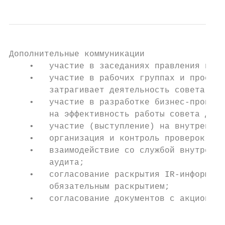
Дополнительные коммуникации

    •   участие в заседаниях правления и ко
    •   участие в рабочих группах и проектн
        затрагивает деятельность совета дир
    •   участие в разработке бизнес-процесс
        на эффективность работы совета дире
    •   участие (выступление) на внутренних
    •   организация и контроль проверок рев
    •   взаимодействие со службой внутренне
        аудита;

    •   согласование раскрытия IR-информаци
        обязательным раскрытием;

    •   согласование документов с акционера
                                           