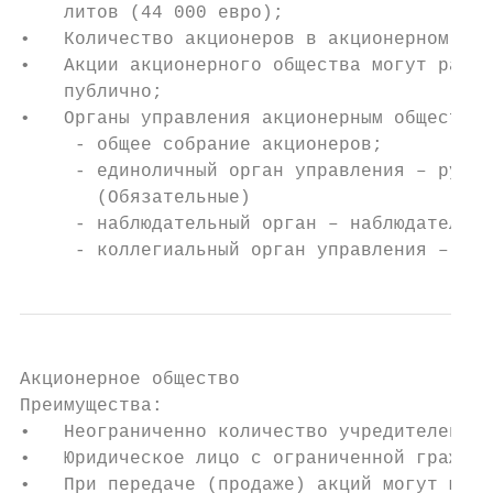
    литов (44 000 евро);

•   Количество акционеров в акционерном общ
•   Акции акционерного общества могут разме
    публично;

•   Oрганы управления акционерным обществом
     - общее собрание акционеров;

     - единоличный орган управления – руков
       (Обязательные)

     - наблюдательный орган – наблюдательны
     - коллегиальный орган управления – пра
Акционерное общество

Преимущества:

•   Неограниченно количество учредителей ак
•   Юридическое лицо с ограниченной граждан
•   При передаче (продаже) акций могут меня