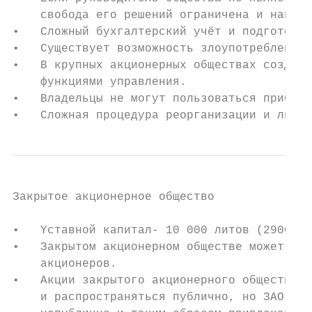
    свобода его решений ограничена и напрям
•   Сложный бухгалтерский учёт и подготовка
•   Существует возможность злоупотребления 
•   В крупных акционерных обществах создаёт
    функциями управления.

•   Владельцы не могут пользоваться прибыль
•   Сложная процедура реорганизации и ликви
Закрытое акционерное общество

•   Yставной капитал- 10 000 литов (2900 ев
•   Закрытом акционерном обществе может быт
    акционеров.

•   Aкции закрытого акционерного общества н
    и распространяться публично, но ЗАО мож