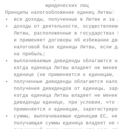
              юридических лиц

Принципы налогообложение единиц Литвы:

•  все доходы, полученные в Литве и за рубе
•  доходы от деятельности, осуществляемой ч
   Литвы, расположенные в государствах ЕЭС 
   и применяет договоры об избежании двойно
   налоговой базе единицы Литвы, если данны
   на прибыль;

•  выплачиваемые дивиденды облагаются налог
   когда единица Литвы владеет не менее чем
   единице (не применяется к единицам, заре
•  полученные дивиденды облагаются налогом 
   получения дивидендов от единицы, зарегис
   когда единица Литвы владеет не менее чем
   дивиденды единице, при условии, что эта 
   применяется к единицам, зарегистрированн
•  суммы, выплачиваемые единицам ЕС, не обл
   получающая суммы единица владеет не мене