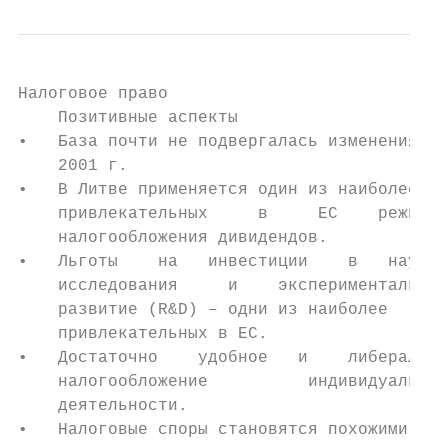
Налоговое право

    Позитивные аспекты                     
•   База почти не подвергалась изменениям с
    2001 г.                                
•   В Литве применяется один из наиболее   
    привлекательных     в     ЕС    режимов
    налогообложения дивидендов.            
•   Льготы    на   инвестиции    в   научны
    исследования     и    экспериментальное
    развитие (R&D) – одни из наиболее

    привлекательных в ЕС.                  
•   Достаточно    удобное   и    либерально
    налогообложение          индивидуальной

    деятельности.

•   Налоговые споры становятся похожими на
