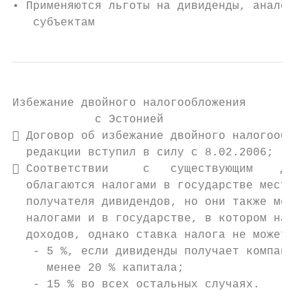
• Применяются льготы на дивиденды, аналогич
   субъектам
Избежание двойного налогообложения

            с Эстонией

 Договор об избежание двойного налогооблож
  редакции вступил в силу с 8.02.2006;

 Соответствии     с   существующим    дого
  облагаются налогами в государстве места п
  получателя дивидендов, но они также могут
  налогами и в государстве, в котором наход
  доходов, однако ставка налога не может пр
   - 5 %, если дивиденды получает компания,
     менее 20 % капитала;

   - 15 % во всех остальных случаях.