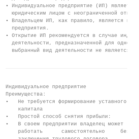
• Индивидуальное предприятие (ИП) является 
  юридическим лицом с неограниченной ответс
• Владельцем ИП, как правило, является и ру
  предприятия.

• Открытие ИП рекомендуется в случае индиви
  деятельности, предназначенной для одного 
  выбранный вид деятельности не является ри
Индивидуальное предприятие

Преимущества:                            Не
•   Не требуется формирование уставного •  
    капитала                               
•   Простой способ снятия прибыли:       • 
•   В своем предприятии владелец может     
    работать      самостоятельно     без • 