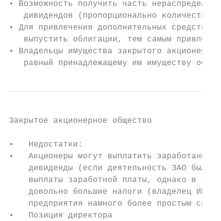
• Возможность получить часть нераспределённ
   дивидендов (пропорционально количеству и
• Для привлечения дополнительных средств ЗА
   выпустить облигации, тем самым привлекая
• Владельцы имущества закрытого акционерног
   равный принадлежащему им имуществу общес
Закрытое акционерное общество

•   Недостатки:

•   Акционеры могут выплатить заработанную 
    дивиденды (если деятельность ЗАО была п
    выплаты заработной платы, однако в тако
    довольно большие налоги (владелец ИП мо
    предприятия намного более простым спосо
•   Позиция директора
