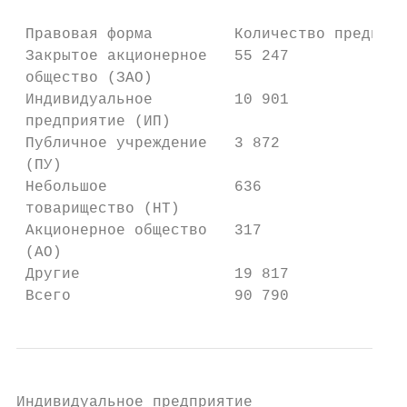
 Правовая форма         Количество предприя
 Закрытое акционерное   55 247

 общество (ЗАО)

 Индивидуальное         10 901

 предприятие (ИП)

 Публичное учреждение   3 872

 (ПУ)

 Небольшое              636

 товарищество (НТ)

 Акционерное общество   317

 (АО)

 Другие                 19 817

 Всего                  90 790
Индивидуальное предприятие
