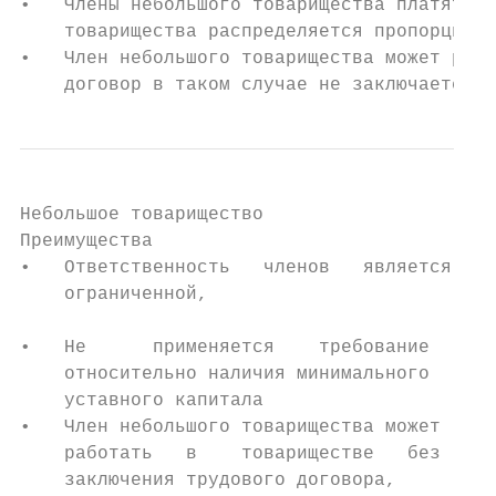
•   Члены небольшого товарищества платят вз
    товарищества распределяется пропорциона
•   Член небольшого товарищества может рабо
    договор в таком случае не заключается.
Небольшое товарищество

Преимущества                              Н
•   Ответственность   членов   является   •
    ограниченной,                          
                                           
•   Не      применяется    требование

    относительно наличия минимального     •
    уставного капитала

•   Член небольшого товарищества может

    работать   в    товариществе   без

    заключения трудового договора,
