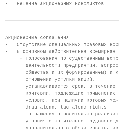
•   Решение акционерных конфликтов
Акционерные соглашения

•   Отсутствие специальных правовых норм;

•   В основном действительна всемирная прак
     − Голосования по существенным вопросам
       деятельности предприятия, вопросам, 
       общества и их формированием) и контр
       отношении уступки акций,

     − устанавливается срок, в течение кото
     − критерии, подлежащие применению в от
     − условия, при наличии которых может и
       drag along, tag along rights ;

     − соглашения относительно реализации п
     − условия относительно трудового догов
     − дополнительного обязательства акцион