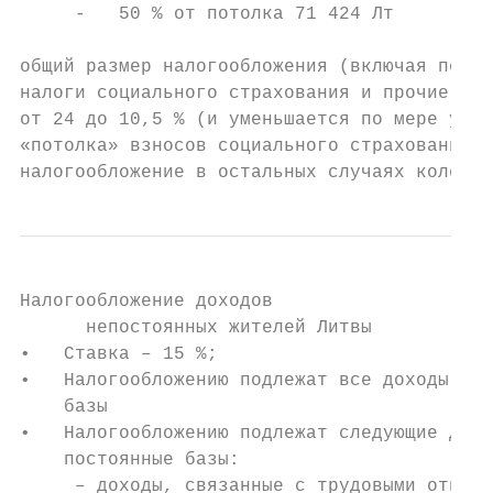
     -   50 % от потолка 71 424 Лт

общий размер налогообложения (включая подох
налоги социального страхования и прочие взн
от 24 до 10,5 % (и уменьшается по мере увел
«потолка» взносов социального страхования с
налогообложение в остальных случаях колебле
Налогообложение доходов

      непостоянных жителей Литвы

•   Ставка – 15 %;

•   Налогообложению подлежат все доходы, по
    базы

•   Налогообложению подлежат следующие дохо
    постоянные базы:

     – доходы, связанные с трудовыми отноше