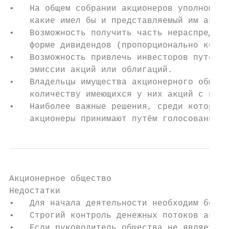
•   На общем собрании акционеров уполномоче
    какие имел бы и представляемый им акцио
•   Возможность получить часть нераспределё
    форме дивидендов (пропорционально колич
•   Возможность привлечь инвесторов путём п
    эмиссии акций или облигаций.

•   Владельцы имущества акционерного общест
    количеству имеющихся у них акций с прав
•   Наиболее важные решения, среди которых 
    акционеры принимают путём голосования.
Акционерное общество

Недостатки

•   Для начала деятельности необходим больш
•   Строгий контроль денежных потоков акцио
•   Если руководитель общества не является 