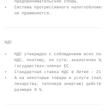
    предпринимательские споры.

•   Система прогрессивного налогообложения

    не применяется.
НДС

•   НДС утвержден с соблюдением всех положе
    НДС, поэтому, по сути, аналогичен НДС, 
    государствах-членах ЕС.

•   Стандартная ставка НДС в Литве – 21 про
•   A на некоторые товары и услуги (наприме
    лекарства, тепловую энергию) действует 
    размере 9 %.