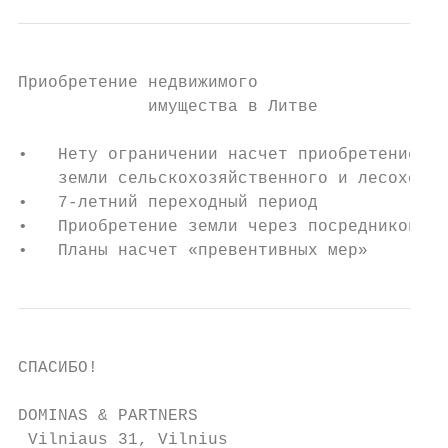
Приобретение недвижимого

             имущества в Литве

•   Нету ограничении насчет приобретение не
    земли сельскохозяйственного и лесохозяй
•   7-летний переходный период

•   Приобретение земли через посредников ил
•   Планы насчет «превентивных мер»
СПАСИБО!

DOMINAS & PARTNERS

 Vilniaus 31, Vilnius
