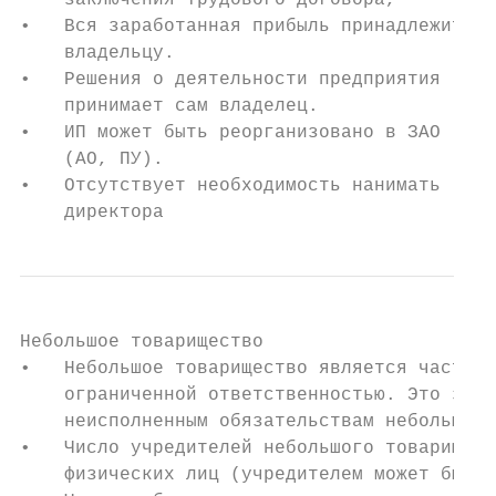
    заключения трудового договора,         
•   Вся заработанная прибыль принадлежит   
    владельцу.

•   Решения о деятельности предприятия

    принимает сам владелец.

•   ИП может быть реорганизовано в ЗАО

    (АО, ПУ).

•   Отсутствует необходимость нанимать

    директора
Небольшое товарищество

•   Небольшое товарищество является частным
    ограниченной ответственностью. Это знач
    неисполненным обязательствам небольшого
•   Число учредителей небольшого товарищест
    физических лиц (учредителем может быть 