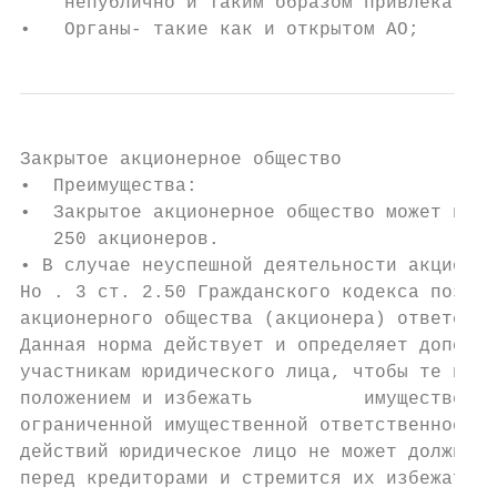
    непублично и таким образом привлекать с
•   Органы- такие как и открытом АО;
Закрытое акционерное общество

•  Преимущества:

•  Закрытое акционерное общество может имет
   250 акционеров.

• В случае неуспешной деятельности акционер
Но . 3 ст. 2.50 Гражданского кодекса позвол
акционерного общества (акционера) ответстве
Данная норма действует и определяет дополни
участникам юридического лица, чтобы те не м
положением и избежать          имущественно
ограниченной имущественной ответственностью
действий юридическое лицо не может должным 
перед кредиторами и стремится их избежать н