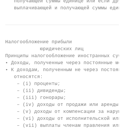
   получающей суммы единице или если другая
   выплачивающей и получающей суммы единице
Налогообложение прибыли

            юридических лиц

Принципы налогообложение иностранных субъек
• Доходы, полученные через постоянные места
• К доходам, полученным не через постоянные
   относятся:

    – (i) проценты;

    – (ii) дивиденды;

    – (iii) гонорары;

    – (iv) доходы от продажи или аренды нед
    – (v) доходы от компенсации за нарушени
    – (vi) доходы от исполнительской или сп
    – (vii) выплаты членам правления или на