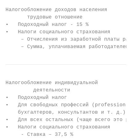
Налогообложение доходов населения

       трудовые отношение

•   Подоходный налог - 15 %

•   Налоги социального страхования

     – Отчисления из заработной платы работ
     – Сумма, уплачиваемая работодателем, с
Налогообложение индивидуальной

         деятельности

•   Подоходный налог

•   Для свободных профессий (profession lib
    бухгалтеров, консультантов и т. д.) – 1
•   Для всех остальных (чаще всего это разл
•   Налоги социального страхования

     - Ставка – 37,5 %
