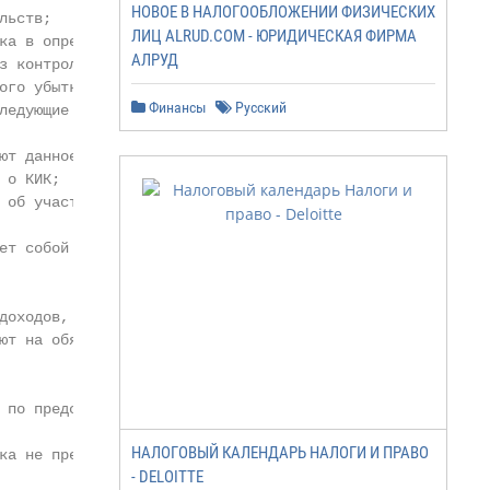
НОВОЕ В НАЛОГООБЛОЖЕНИИ ФИЗИЧЕСКИХ
ьств;

ЛИЦ ALRUD.COM - ЮРИДИЧЕСКАЯ ФИРМА
ка в определенном финансовом

АЛРУД
з контролирующего лица от

ого убытка при определении

Финансы
Русский
ледующие периоды (финансовые

ют данное контролирующее лицо от

о КИК;

 об участии в иностранной

ет собой подачу уведомления о КИК;

доходов, расходов, прибыли или

ют на обязанность

 по представлению уведомления о

НАЛОГОВЫЙ КАЛЕНДАРЬ НАЛОГИ И ПРАВО
ка не препятствует заполнению

- DELOITTE