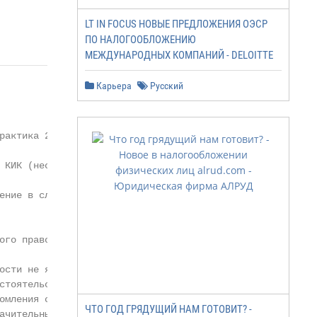
LT IN FOCUS НОВЫЕ ПРЕДЛОЖЕНИЯ ОЭСР
ПО НАЛОГООБЛОЖЕНИЮ
МЕЖДУНАРОДНЫХ КОМПАНИЙ - DELOITTE
Карьера
Русский
рактика 2018 года

 КИК (несвоевременная

ение в случае отсутствия

ого правонарушения неумышленно

ости не является смягчающим

тоятельством;

омления с нарушением срока на 3

ЧТО ГОД ГРЯДУЩИЙ НАМ ГОТОВИТ? -
ачительным периодом просрочки
