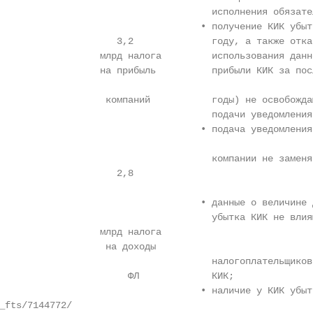
                                      исполнения обязател
                                    • получение КИК убыт
                     3,2              году, а также отка
                  млрд налога         использования данн
                  на прибыль          прибыли КИК за пос
                   компаний           годы) не освобожда
                                      подачи уведомления 
                                    • подача уведомления
                                      компании не заменя
                     2,8

                                    • данные о величине 
                                      убытка КИК не влия
                  млрд налога

                   на доходы

                                      налогоплательщиков
                       ФЛ             КИК;

                                    • наличие у КИК убыт
_fts/7144772/
