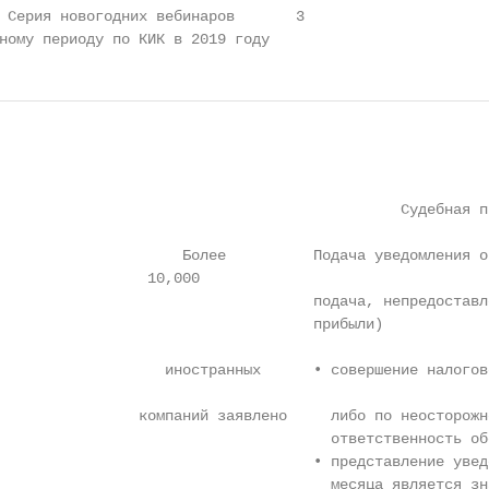
 Серия новогодних вебинаров       3

ному периоду по КИК в 2019 году
                                              Судебная п
                     Более          Подача уведомления о
                 10,000

                                    подача, непредоставл
                                    прибыли)

                   иностранных      • совершение налогов
                компаний заявлено     либо по неосторожн
                                      ответственность обс
                                    • представление увед
                                      месяца является зн