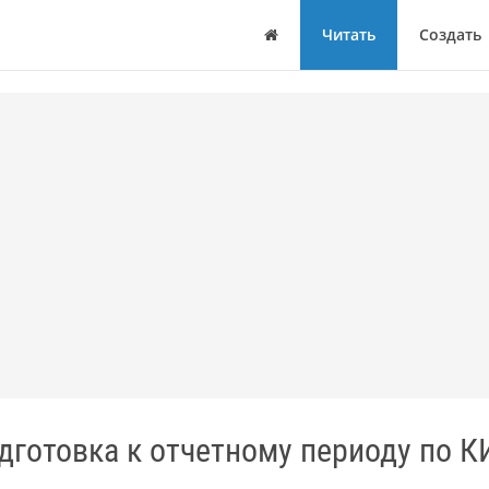
Дом
Читать
Создать
дготовка к отчетному периоду по К