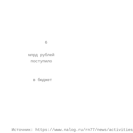
                                                   
                                                   
                                                   
                                                   
                                                   
              6                                    
                                                   
       млрд рублей                                 
        поступило

                                                   
                                                   
         в бюджет

                                                   
                                                   
                                                   
                                                   
                                                   
                                                   
                                                   
Источник: https://www.nalog.ru/rn77/news/activities