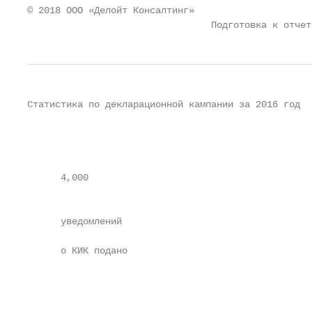
© 2018 ООО «Делойт Консалтинг»                     
                                 Подготовка к отчет
Статистика по декларационной кампании за 2016 год

                                                   
                                                   
      4,000                                        
                                                   
                                                   
      уведомлений

                                                   
      о КИК подано

                                                   
                                                   
                                                   
                                                   