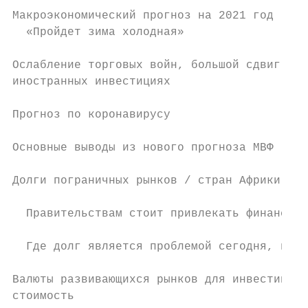
Макроэкономический прогноз на 2021 год     
  «Пройдет зима холодная»                  
                                           
Ослабление торговых войн, большой сдвиг в п
иностранных инвестициях                    
                                           
Прогноз по коронавирусу                    
Основные выводы из нового прогноза МВФ     
                                           
Долги пограничных рынков / стран Африки    
  Правительствам стоит привлекать финансиро
                                           
  Где долг является проблемой сегодня, и гд
Валюты развивающихся рынков для инвестиций 
стоимость                                  