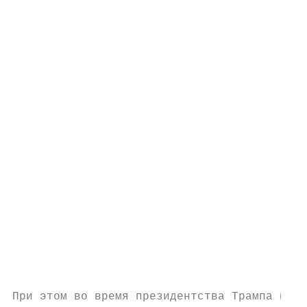
                                           
                                           
                                           
                                           
                                           
                                           
                                           
                                           
                                           
                                           
При этом во время президентства Трампа прям