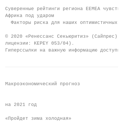
                                           
Суверенные рейтинги региона EEMEA чувствуют
Африка под ударом                          
  Факторы риска для наших оптимистичных про
© 2020 «Ренессанс Секьюритиз» (Сайпрес) Лим
лицензии: KEPEY 053/04).

Гиперссылки на важную информацию доступны н
Макроэкономический прогноз                 
                                           
на 2021 год                                
«Пройдет зима холодная»
