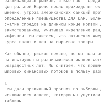
развивающихся рынков, и Вьетнам — среди пог
Центральной Европе после прохождения ею пик
мнению, угроза американских санкций против 
определенные преимущества для ЮАР. Более то
сжатие спредов на длинном конце кривой дохо
заимствованиям, учитывая укрепление ранда и
инфляции. Мы считаем, что Латинская Америка
курса валют и цен на сырьевые товары.

Как обычно, рисков немало, но мы полагаем, 
на инструменты развивающихся рынков сегодня
безрадостных лет. Мы считаем, что пришло вр
мировых финансовых потоков в пользу развива
1

 Мы дали правильный прогноз по выборам для 
исключением Аляски, которую мы упустили из 
таблицы
