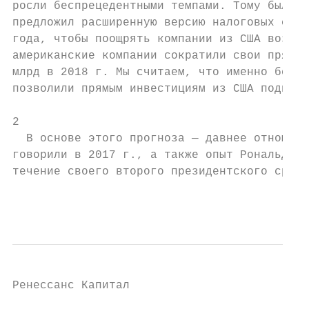
росли беспрецедентными темпами. Тому было д
предложил расширенную версию налоговых стим
года, чтобы поощрять компании из США возвра
американские компании сократили свои прямые
млрд в 2018 г. Мы считаем, что именно бесср
позволили прямым инвестициям из США поднять
2

  В основе этого прогноза — давнее отношени
говорили в 2017 г., а также опыт Рональда Р
течение своего второго президентского срока
                                           
Ренессанс Капитал
                                                                                                                                                   17 ноября 2020 г.

                                                                                                                                                   Thoughts from a Renaissance man

показатель остается на том же уровне и по результатам 12 месяцев, окончившихся в
июне 2020 г.

Кроме того, мы полагаем, что опасения по поводу американских ввозных пошлин
иностранных игроков инвестировать в США. Так, для производителя автомобилей в
Германии — принимая во внимание несмолкающую риторику о введении тарифов на
экспорт из ЕС в США — было разумным наращивать производство в США, а не,
например, в ЮАР с ее низкой себестоимостью. Объем таких инвестиций в США при
Трампе в 2017-2019 гг. составлял в среднем $250 млрд в год. Надо признать, это
меньше, чем страна привлекала в 2015-2016 гг., когда президентом был Барак
Обама. Однако, вкупе с давлением на американские компании, вынуждающим их
возвращать в страну свои прямые инвестиции, в 2018 и 2019 гг. этого оказалось
достаточно, чтобы средний ежедневный приток средств в страну был свыше $1 млрд
каждый рабочий день. Это вело к укреплению доллара, что, как правило,
отрицательно сказывается на развивающихся рынках.

Мы полагаем, что прямые иностранные инвестиции в 2021 г. будут ограничены во
всех направлениях вследствие глобальной рецессии. Однако с 2022 г. европейские,
японские и другие инвесторы опять смогут комфортно инвестировать в
развивающиеся рынки, а не в США; при этом сами американские компании больше
не будут испытывать такого давления, которое прежде вынуждало их переносить
производство в Штаты.3

Рис. 2: Наши оценки минимальной оплаты труда в долларах (по курсу на 11 ноября 2020 г.) – эти показатели обычно составляют половину средних зарплат
              1 938
             1 914
            1 870
                           1 853

    2 000
                         1 801

                                                                                                                                                Синий = Развивающиеся рынки
                                                     Сокращение рабочей силы                                                                    Зеленый = Пограничные рынки
    1 800                                            ведет к росту зарплат в                                                                    Серый = Все остальные
                                                     Центральной Европе                                                                         * = Средние мин. зарплаты
    1 600                                                                                                                                       (txlt) = в текстильной пром.
                                                     Польская партия "Закон и
                              1 309

                                                                                                                                                (gl) = рабочие
                                          1 229

    1 400                                            справедливость" обещает
                                                     рост до $1000 к 2023 г.                  Ливан: $446 по
                                      1 101

    1 200                                                                                     официальному
                                                     Румыния, вероятно, не может                                                                        В Индии                   В начале 2018 г. в
                                               887
                                              867

    1 000                                            конкурировать с Венгрией                                                                           приблизительно            Пакистане было $136,
                                                                                             В марте 2018 г. Турция                                     $100-200                  в Бангладеше – $64
                                                             715
                                                            710

                                                                                             была на $536 выше
                                                           679
                                                           673

     800                                                                                                            Зарплаты в ЮАР
                                                          639
                                                           …

                                                                                             Венгрии                                                   Труд в РФ стоит
                                                        570

                                                                                                                    не конкурентны с                                              Зарплаты в
                                                       545
                                                      503

     600                                                                                                            Вьетнамом или                      дешевле, чем в             Бангладеше выше,
                                                                                                         446
                                                   402

                                                                                                                                                       самых дешевых
                                                                                                       374
                                                                                                       373

                                                                                                                    Мексикой
                                                  365

                                                                                                                                                                                  чем в Нигерии
                                                                                                     310
                                                                                                     309

                                                                                                                                                       провинциях Китая           или Гане
     400
                                                                                                   245
                                                                                                   241
                                                                                                   236
                                                                                                  213
                                                                                                  210

                                                                                                 192
                                                                                                 190

                                                                                                 188
                                                                                                 182
                                                                                                175
                                                                                                168
                                                                                                166
                                                                                                162
                                                                                                158
                                                                                               147
                                                                                               147
                                                                                               128
                                                                                              111
                                                                                              108
                                                                                              100
                                                                                              100
                                                                                             94

     200
                                                                                             85
                                                                                             78
                                                                                            64
                                                                                            49
                                                                                           22

        0
                                                                                                    Турция (вал.)

                                                                                                         Пакистан
                   Словакия

                                                                                                         Марокко*
               