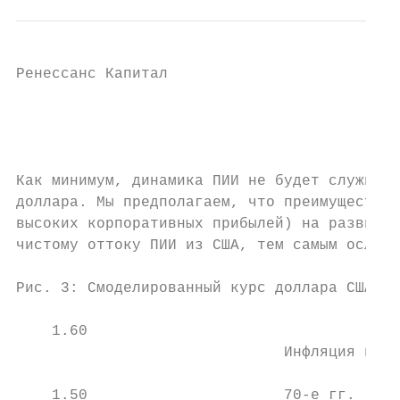
Ренессанс Капитал
                                                                                                                                                                                                                                                                                                                                                                                   17 ноября 2020 г.

                                                                                                                                                                                                                                                                                                                                                                                   Thoughts from a Renaissance man

Как минимум, динамика ПИИ не будет служить дополнительному укреплению
доллара. Мы предполагаем, что преимущества дешевой рабочей силы (и более
высоких корпоративных прибылей) на развивающихся рынках опять приведут к
чистому оттоку ПИИ из США, тем самым ослабляя доллар.

Рис. 3: Смоделированный курс доллара США к евро с 1975 г.
                                                                                                                                                                                                                                                                                                                                                                                                                                                                                        Укрепление
    1.60                                                                                                                                                                                                                                                                                                                                                                                                                                                                                доллара из-за
                              Инфляция в                                                                                                                                 Объединение Германии                                                                                                                 Рост на 20% из-за
                                                                                                                                                                                                                                                                                                              репатриации                                                                                                                                                               репатриации
    1.50                      70-е гг.
                                                                                                                                                                                                                                                                                                              долларов
    1.40

    1.30                                                                                   Среднее за 45 лет:
                                                                                           1.18 USD/EUR
    1.20

    1.10

    1.00
                                                                                                                                                                                                                                                                                                                                                            Бычий, а затем медвежий
    0.90                                Высокие                                                                                                                                                                                                                                                                                                             тренд на развивающихся рынках
                                        процентные ставки
    0.80                                Волкера
                                                                                                                                                                                                                                                                                                    Лопнул пузырь
    0.70                                                                                                                                                                                                                                                                                            интернет-компаний
    0.60                                                                                                            Соглашение "Плаза"
                                                                                                                                                                  Январь 1989

                                                                                                                                                                                                                                                                                                Январь 2001
                Январь 1975

                                        Январь 1977

                                                           Январь 1979

                                                                             Январь 1981

                                                                                                     Январь 1983

                                                                                                                           Январь 1985

                                                                                                                                             Январь 1987

                                                                                                                                                                                          Январь 1991

                                                                                                                                                                                                             Январь 1993

                                                                                                                                                                                                                                Январь 1995

                                                                                                                                                                                                                                                        Январь 1997

                                                                                                                                                                                                                                                                              Январь 1999

                                                                                                                                                                                                                                                                                                                     Январь 2003

                                                                                                                                                                                                                                                                                                                                             Январь 2005

                                                                                                                                                                                                                                                                                                                                                                Январь 2007

                                                                                                                                                                                                                                                                                                                                                                                   Январь 2009

                                                                                                                                                                                                                                                                                                                                                                                                           Январь 2011

                                                                                                                                                                                                                                                                                                                                                                                                                                Январь 2013

                                                                                                                                                                                                                                                                                                             