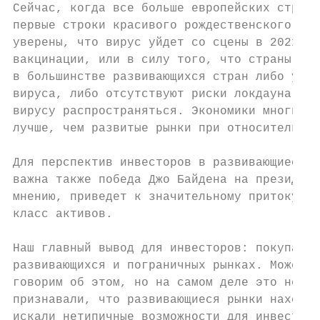
Сейчас, когда все больше европейских стран 
первые строки красивого рождественского гим
уверены, что вирус уйдет со сцены в 2021 го
вакцинации, или в силу того, что страны при
в большинстве развивающихся стран либо удал
вируса, либо отсутствуют риски локдауна пот
вирусу распространяться. Экономики многих с
лучше, чем развитые рынки при относительно 
Для перспектив инвесторов в развивающиеся и
важна также победа Джо Байдена на президент
мнению, приведет к значительному притоку по
класс активов.

Наш главный вывод для инвесторов: покупайте
развивающихся и пограничных рынках. Может п
говорим об этом, но на самом деле это не та
признавали, что развивающиеся рынки находят
искали нетипичные возможности для инвестиро