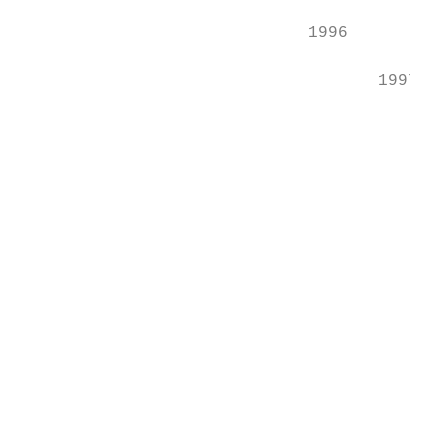
                             1996

                                    1997

                                           
                                           
                                           
                                           
                                           
                                           
                                           