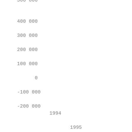
    500 000

                                           
                                           
    400 000

    300 000

    200 000

    100 000

          0

    -100 000

    -200 000

               1994

                      1995
